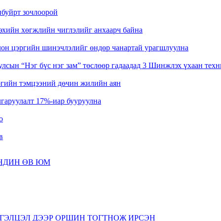
нбуйрт зочлоорой
эхийн хөгжлийн чиглэлийг анхаарч байна
лон цэргийн шинэчлэлийг өндөр чанартай урагшлуулна
лсын “Нэг бүс нэг зам” төслөөр гадаадад 3 Шинжлэх үхаан тех
өгийн тэмцээний дөчин жилийн аян
гаруулалт 17%-иар бууруулна
о
в
АНДИН ӨВ ЮМ
ардсан тоогоор 1.4 тэрбум гаруй зорчигч зорчино
мтын аж ахуйн ашигаа хуваарилав
ГЭЛЦЭЛ ДЭЭР ОРШИН ТОГТНОЖ ИРСЭН