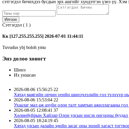
сэтгэгдэл бичихдээ бусдын эрх ашгийг хүндэтгэн үзнэ үү. Хэм 
Сэтгэгдэл (
1
)
Кк
[127.255.255.255]
2026-07-01
11:44:11
Tuvudus ybj boloh ymu
Энэ долоо хоногт
Шинэ
Их уншсан
2026-08-06 15:56:25
22
Хятад маягийн орчин үеийн шинэчлэлийн гол түлхүүр нь
2026-08-06 15:53:04
22
Ухаалаг мал аж ахуйн олон талт хамтын ажиллагааны гол
2026-08-05 12:08:41
37
Хөлөнбуйрын Хайлар Олон улсын нисэх онгоцны буудал д
2026-08-05 18:24:19
45
Хятад улсын далайн эдийн засаг оны эхний хагаст тогтво