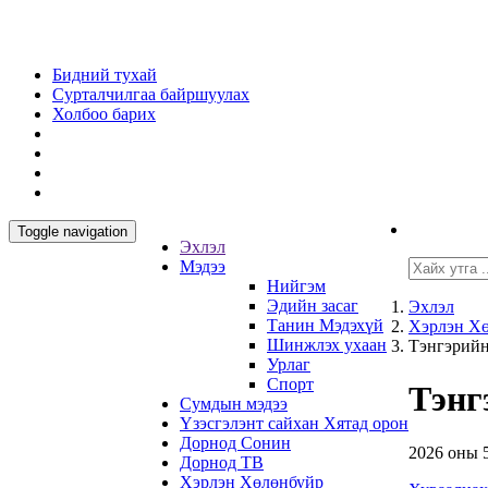
Бидний тухай
Сурталчилгаа байршуулах
Холбоо барих
Toggle navigation
Эхлэл
Мэдээ
Нийгэм
Эдийн засаг
Эхлэл
Танин Мэдэхүй
Хэрлэн Х
Шинжлэх ухаан
Тэнгэрийн
Урлаг
Спорт
Тэнг
Сумдын мэдээ
Үзэсгэлэнт сайхан Хятад орон
Дорнод Сонин
2026 оны 
Дорнод ТВ
Хэрлэн Хөлөнбуйр