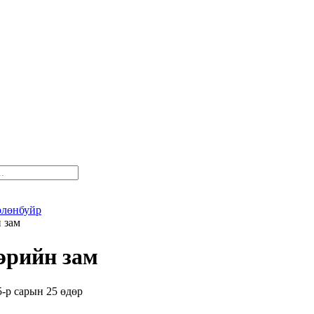
өлөнбуйр
 зам
эрийн зам
5-р сарын 25 өдөр