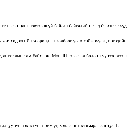
гт нэгэн цагт нэвтэршгүй байсан байгалийн саад бэрхшээлүүд
ь хот, хөдөөгийн хоорондын холбоог улам сайжруулж, иргэдийн
д ангиллын зам байх аж. Мөн III зэрэглэл болон түүнээс дээш
у зүй зохисгүй зарим үг, хэллэгийг хязгаарласан тул Та