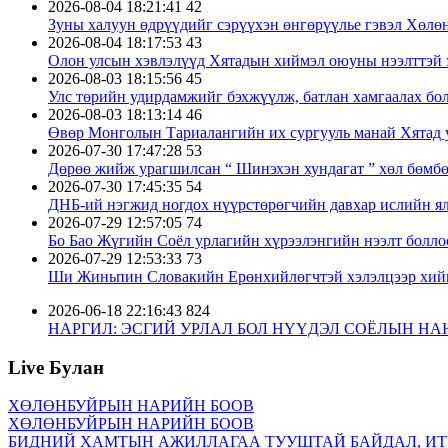
2026-08-04 18:21:41
42
Зуны халуун өдрүүдийг сэрүүхэн өнгөрүүлье гэвэл Хөлө
2026-08-04 18:17:53
43
Олон улсын хэвлэлүүд Хятадын хиймэл оюуны нээлттэй 
2026-08-03 18:15:56
45
Улс төрийн удирдамжийг бэхжүүлж, батлан хамгаалах бо
2026-08-03 18:13:14
46
Өвөр Монголын Тариалангийн их сургууль манай Хятад у
2026-07-30 17:47:28
53
Дөрөө жийж урагшилсан “ Шинэхэн хундагат ” хөл бөмб
2026-07-30 17:45:35
54
ДНБ-ий нэгжид ногдох нүүрстөрөгчийн давхар ислийн ял
2026-07-29 12:57:05
74
Бо Бао Жүгийн Соёл урлагийн хүрээлэнгийн нээлт болло
2026-07-29 12:53:33
73
Ши Жиньпин Словакийн Ерөнхийлөгчтэй хэлэлцээр хий
2026-06-18 22:16:43
824
НАРГИЛ: ЭСГИЙ УРЛАЛ БОЛ НҮҮДЭЛ СОЁЛЫН Н
2026-02-10 15:01:02
773
Хаврын баярын аяллын ачааллын эхний долоо хоногт давх
Live Булан
2026-01-06 19:49:01
769
Шинэ барга баруун хошууны Хэрлэн сумын Баян гацаа ха
ХӨЛӨНБУЙРЫН НАРИЙН БООВ
2026-01-05 22:51:19
712
ХӨЛӨНБУЙРЫН НАРИЙН БООВ
Ши Жиньпин М.Мартинг хүлээн авч уулзав
БИДНИЙ ХАМТЫН АЖИЛЛАГАА ТУУШТАЙ БАЙДАЛ, ИТ