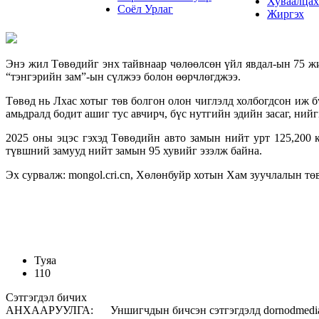
Хуваалцах
Соёл Урлаг
Жиргэх
Энэ жил Төвөдийг энх тайвнаар чөлөөлсөн үйл явдал-ын 75 ж
“тэнгэрийн зам”-ын сүлжээ болон өөрчлөгджээ.
Төвөд нь Лхас хотыг төв болгон олон чиглэлд холбогдсон иж 
амьдралд бодит ашиг тус авчирч, бүс нутгийн эдийн засаг, ни
2025 оны эцэс гэхэд Төвөдийн авто замын нийт урт 125,200 к
түвшний замууд нийт замын 95 хувийг эзэлж байна.
Эх сурвалж: mongol.cri.cn, Хөлөнбуйр хотын Хам зуучлалын тө
Туяа
110
Сэтгэгдэл бичих
АНХААРУУЛГА: Уншигчдын бичсэн сэтгэгдэлд dornodmedia.mn 