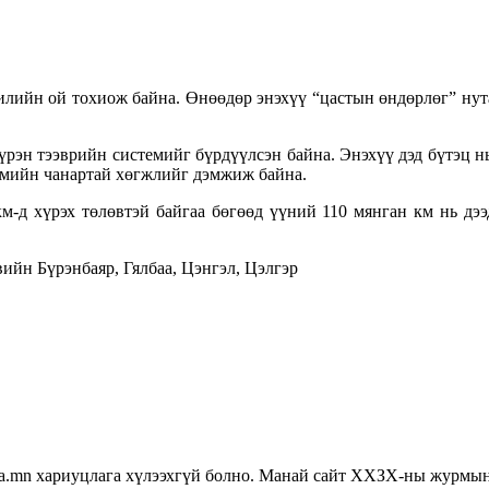
илийн ой тохиож байна. Өнөөдөр энэхүү “цастын өндөрлөг” нута
бүрэн тээврийн системийг бүрдүүлсэн байна. Энэхүү дэд бүтэц н
йгмийн чанартай хөгжлийг дэмжиж байна.
м-д хүрэх төлөвтэй байгаа бөгөөд үүний 110 мянган км нь дээ
вийн Бүрэнбаяр, Гялбаа, Цэнгэл, Цэлгэр
хариуцлага хүлээхгүй болно. Манай сайт ХХЗХ-ны журмын дагу