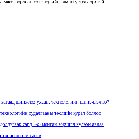
хэмжээ зөрчсөн сэтгэгдлийг админ устгах эрхтэй.
 яагаад шинжлэх ухаан, технологийн шинэчлэл вэ?
 технологийн судалгааны төслийн хурал боллоо
олдугаар сард 595 мянган зорчигч хүлээн авлаа
ртой өсөлттэй гарав