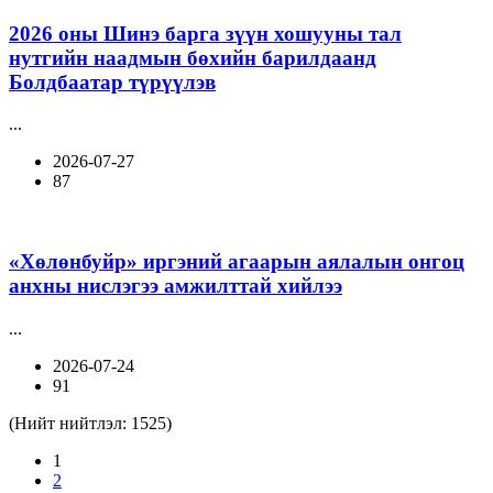
2026 оны Шинэ барга зүүн хошууны тал
нутгийн наадмын бөхийн барилдаанд
Болдбаатар түрүүлэв
...
2026-07-27
87
«Хөлөнбуйр» иргэний агаарын аялалын онгоц
анхны нислэгээ амжилттай хийлээ
...
2026-07-24
91
(Нийт нийтлэл: 1525)
1
2