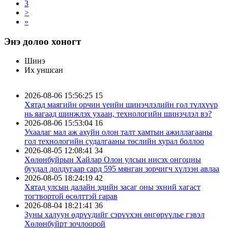
3
>
»
Энэ долоо хоногт
Шинэ
Их уншсан
2026-08-06 15:56:25
15
Хятад маягийн орчин үеийн шинэчлэлийн гол түлхүүр
нь яагаад шинжлэх ухаан, технологийн шинэчлэл вэ?
2026-08-06 15:53:04
16
Ухаалаг мал аж ахуйн олон талт хамтын ажиллагааны
гол технологийн судалгааны төслийн хурал боллоо
2026-08-05 12:08:41
34
Хөлөнбуйрын Хайлар Олон улсын нисэх онгоцны
буудал долдугаар сард 595 мянган зорчигч хүлээн авлаа
2026-08-05 18:24:19
42
Хятад улсын далайн эдийн засаг оны эхний хагаст
тогтвортой өсөлттэй гарав
2026-08-04 18:21:41
36
Зуны халуун өдрүүдийг сэрүүхэн өнгөрүүлье гэвэл
Хөлөнбуйрт зочлоорой