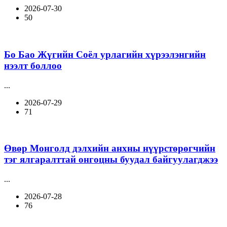
2026-07-30
50
Бо Бао Жүгийн Соёл урлагийн хүрээлэнгийн
нээлт боллоо
...
2026-07-29
71
Өвөр Монголд дэлхийн анхны нүүрстөрөгчийн
тэг ялгаралттай онгоцны буудал байгуулагджээ
...
2026-07-28
76