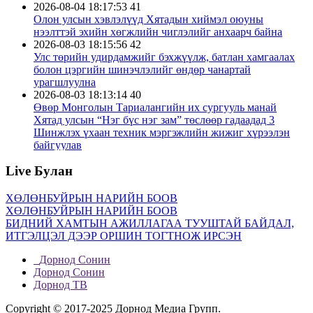
2026-08-04 18:17:53
41
Олон улсын хэвлэлүүд Хятадын хиймэл оюуны
нээлттэй эхийн хөгжлийн чиглэлийг анхаарч байна
2026-08-03 18:15:56
42
Улс төрийн удирдамжийг бэхжүүлж, батлан хамгаалах
болон цэргийн шинэчлэлийг өндөр чанартай
урагшлуулна
2026-08-03 18:13:14
40
Өвөр Монголын Тариалангийн их сургууль манай
Хятад улсын “Нэг бүс нэг зам” төслөөр гадаадад 3
Шинжлэх үхаан техник мэргэжлийн жижиг хүрээлэн
байгуулав
2026-07-30 17:47:28
50
Live Булан
Дөрөө жийж урагшилсан “ Шинэхэн хундагат ” хөл
бөмбөгийн тэмцээний дөчин жилийн аян
2026-07-30 17:45:35
50
ХӨЛӨНБУЙРЫН НАРИЙН БООВ
ДНБ-ий нэгжид ногдох нүүрстөрөгчийн давхар ислийн
ХӨЛӨНБУЙРЫН НАРИЙН БООВ
ялгаруулалт 17%-иар бууруулна
БИДНИЙ ХАМТЫН АЖИЛЛАГАА ТУУШТАЙ БАЙДАЛ,
2026-07-29 12:57:05
71
ИТГЭЛЦЭЛ ДЭЭР ОРШИН ТОГТНОЖ ИРСЭН
Бо Бао Жүгийн Соёл урлагийн хүрээлэнгийн нээлт
боллоо
Дорнод Сонин
2026-07-29 12:53:33
70
Дорнод Сонин
Ши Жиньпин Словакийн Ерөнхийлөгчтэй хэлэлцээр
Дорнод ТВ
хийв
Copyright © 2017-2025 Дорнод Медиа Групп.