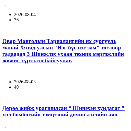
...
2026-08-04
36
Өвөр Монголын Тариалангийн их сургууль
манай Хятад улсын “Нэг бүс нэг зам” төслөөр
гадаадад 3 Шинжлэх үхаан техник мэргэжлийн
жижиг хүрээлэн байгуулав
...
2026-08-03
40
Дөрөө жийж урагшилсан “ Шинэхэн хундагат ”
хөл бөмбөгийн тэмцээний дөчин жилийн аян
...