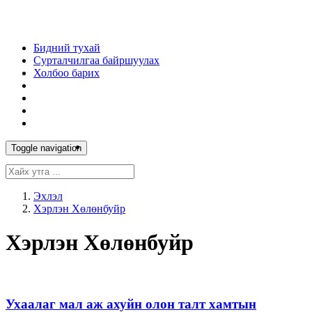
Бидний тухай
Сурталчилгаа байршуулах
Холбоо барих
Toggle navigation
Эхлэл
Хэрлэн Хөлөнбуйр
Хэрлэн Хөлөнбуйр
Ухаалаг мал аж ахуйн олон талт хамтын