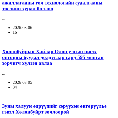
ажиллагааны гол технологийн судалгааны
төслийн хурал боллоо
...
2026-08-06
16
Хөлөнбуйрын Хайлар Олон улсын нисэх
онгоцны буудал долдугаар сард 595 мянган
зорчигч хүлээн авлаа
...
2026-08-05
34
Зуны халуун өдрүүдийг сэрүүхэн өнгөрүүлье
гэвэл Хөлөнбуйрт зочлоорой