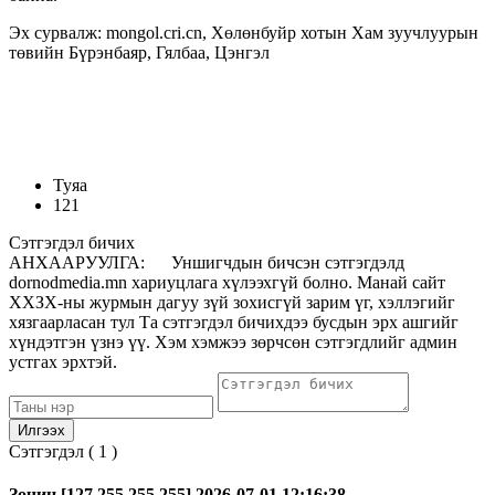
Эх сурвалж: mongol.cri.cn, Хөлөнбуйр хотын Хам зуучлуурын
төвийн Бүрэнбаяр, Гялбаа, Цэнгэл
Туяа
121
Сэтгэгдэл бичих
АНХААРУУЛГА: Уншигчдын бичсэн сэтгэгдэлд
dornodmedia.mn хариуцлага хүлээхгүй болно. Манай сайт
ХХЗХ-ны журмын дагуу зүй зохисгүй зарим үг, хэллэгийг
хязгаарласан тул Та сэтгэгдэл бичихдээ бусдын эрх ашгийг
хүндэтгэн үзнэ үү. Хэм хэмжээ зөрчсөн сэтгэгдлийг админ
устгах эрхтэй.
Сэтгэгдэл (
1
)
Зочин
[127.255.255.255]
2026-07-01
12:16:38