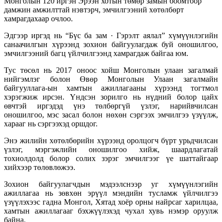
Монголын 120 иргэн Эрээн хотын төмөр замын боомтоор
дамжин амжилттай нэвтэрч, эмчилгээний хөтөлбөрт
хамрагдахаар очлоо.
Эдгээр иргэд нь “Бүс ба зам · Гэрэлт аялал” хүмүүнлэгийн
санаачилгын хүрээнд зохион байгуулагдаж буй оношилгоо,
эмчилгээний багц үйлчилгээнд хамрагдаж байгаа юм.
Тус төсөл нь 2017 оноос хойш Монголын улаан загалмай
нийгэмлэг болон Өвөр Монголын Улаан загалмайн
байгууллага-ын хамтын ажиллагааны хүрээнд тогтмол
хэрэгжиж ирсэн. Үндсэн зорилго нь нүдний болор цайх
өвчтэй иргэдэд үнэ төлбөргүй үзлэг, нарийвчилсан
оношилгоо, мэс засал болон нөхөн сэргээх эмчилгээ үзүүлж,
харааг нь сэргээхэд оршдог.
Энэ жилийн хөтөлбөрийн хүрээнд оролцогч бүрт урьдчилсан
үзлэг, мэргэжлийн оношилгоо хийж, шаардлагатай
тохиолдолд болор солих зэрэг эмчилгээг үе шаттайгаар
хийхээр төлөвлөжээ.
Зохион байгуулагчдын мэдээлснээр уг хүмүүнлэгийн
ажиллагаа нь зөвхөн эрүүл мэндийн тусламж үйлчилгээ
үзүүлэхээс гадна Монгол, Хятад хоёр орны найрсаг харилцаа,
хамтын ажиллагааг бэхжүүлэхэд чухал хувь нэмэр оруулж
байна.