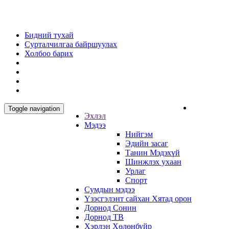
Бидний тухай
Сурталчилгаа байршуулах
Холбоо барих
Toggle navigation
Эхлэл
Мэдээ
Нийгэм
Эдийн засаг
Танин Мэдэхүй
Шинжлэх ухаан
Урлаг
Спорт
Сумдын мэдээ
Үзэсгэлэнт сайхан Хятад орон
Дорнод Сонин
Дорнод ТВ
Хэрлэн Хөлөнбуйр