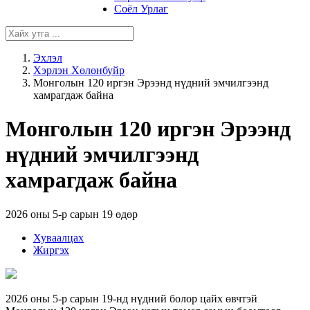
Соёл Урлаг
Эхлэл
Хэрлэн Хөлөнбуйр
Монголын 120 иргэн Эрээнд нүдний эмчилгээнд
хамрагдаж байна
Монголын 120 иргэн Эрээнд
нүдний эмчилгээнд
хамрагдаж байна
2026 оны 5-р сарын 19 өдөр
Хуваалцах
Жиргэх
2026 оны 5-р сарын 19-нд нүдний болор цайх өвчтэй