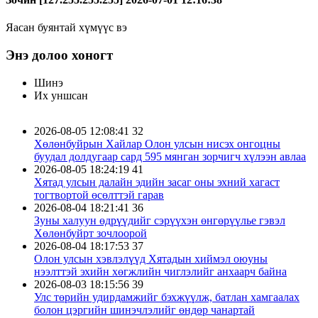
Яасан буянтай хүмүүс вэ
Энэ долоо хоногт
Шинэ
Их уншсан
2026-08-05 12:08:41
32
Хөлөнбуйрын Хайлар Олон улсын нисэх онгоцны
буудал долдугаар сард 595 мянган зорчигч хүлээн авлаа
2026-08-05 18:24:19
41
Хятад улсын далайн эдийн засаг оны эхний хагаст
тогтвортой өсөлттэй гарав
2026-08-04 18:21:41
36
Зуны халуун өдрүүдийг сэрүүхэн өнгөрүүлье гэвэл
Хөлөнбуйрт зочлоорой
2026-08-04 18:17:53
37
Олон улсын хэвлэлүүд Хятадын хиймэл оюуны
нээлттэй эхийн хөгжлийн чиглэлийг анхаарч байна
2026-08-03 18:15:56
39
Улс төрийн удирдамжийг бэхжүүлж, батлан хамгаалах
болон цэргийн шинэчлэлийг өндөр чанартай