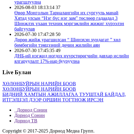
урагшлуулна
2026-08-03 18:13:14
37
Өвөр Монголын Тариалангийн их сургууль манай
Хятад улсын “Нэг бүс нэг зам” төслөөр гадаадад 3
Шинжлэх үхаан техник мэргэжлийн жижиг хүрээлэн
байгуулав
2026-07-30 17:47:28
50
Дөрөө жийж урагшилсан “ Шинэхэн хундагат ” хөл
бөмбөгийн тэмцээний дөчин жилийн аян
2026-07-30 17:45:35
49
ДНБ-ий нэгжид ногдох нүүрстөрөгчийн давхар ислийн
ялгаруулалт 17%-иар бууруулна
2026-07-29 12:57:05
71
Live Булан
Бо Бао Жүгийн Соёл урлагийн хүрээлэнгийн нээлт
боллоо
2026-07-29 12:53:33
69
ХӨЛӨНБУЙРЫН НАРИЙН БООВ
Ши Жиньпин Словакийн Ерөнхийлөгчтэй хэлэлцээр
ХӨЛӨНБУЙРЫН НАРИЙН БООВ
хийв
БИДНИЙ ХАМТЫН АЖИЛЛАГАА ТУУШТАЙ БАЙДАЛ,
2026-07-28 12:51:33
76
ИТГЭЛЦЭЛ ДЭЭР ОРШИН ТОГТНОЖ ИРСЭН
Өвөр Монголд дэлхийн анхны нүүрстөрөгчийн тэг
ялгаралттай онгоцны буудал байгуулагджээ
Дорнод Сонин
2026-07-28 12:50:20
70
Дорнод Сонин
Хятадын олон улсын импортын экспод 57 улс, олон
Дорнод ТВ
улсын гурван байгууллага оролцоно
Copyright © 2017-2025 Дорнод Медиа Групп.