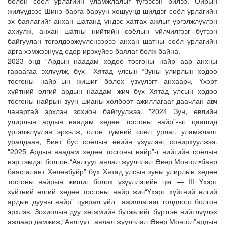
болон соёл урлагийн уламжлалыг түгээсэн билээ. Ойрын
жилүүдээс Шинэ барга баруун хошуунд шилдэг соёл урлагийн
эх баялагийг анхан шатанд үндэс хатгах ажлыг үргэлжлүүлэн
ахиулж, анхан шатны нийтийн соёлын үйлчилгээг бүтээн
байгуулан төгөлдөржүүлснээрээ анхан шатны соёл урлагийн
арга хэмжээнүүд өдөр ирэхүйеэ баялаг болж байна.
2023 онд “Ардын наадам хөдөө тосгоны найр”-аар анхны
гараагаа эхлүүлж, бүх Хятад улсын “Зуны улирлын хөдөө
тосгоны найр”-ын жишиг болох үзүүлэгт анхаарч, Үхэрт
хүйтний өлгий ардын наадам жич бүх Хятад улсын хөдөө
тосгоны найрын зуун шианы холбоот ажиллагааг даачлан авч
чанартай эрхлэн зохион байгуулжээ. "2024 Зун, өвлийн
улирлын ардын наадам хөдөө тосгоны найр”-ыг цаашид
үргэлжлүүлэн эрхэлж, олон түмний соёл урлаг, уламжлалт
уралдаан, Биет бус соёлын өвийн үзүүлэнг сонирхуулжээ.
"2025 Ардын наадам хөдөө тосгоны найр”-г нийтийн соёлын
нэр тэмдэг болгон,“Аялгуут аялал жуулчлал Өвөр Монгол•баяр
баясгалант Хөлөнбуйр” бүх Хятад улсын зуны улирлын хөдөө
тосгоны найрын жишиг болох үзүүллэгийн цэг — III Үхэрт
хүйтний өлгий хөдөө тосгоны найр жич“Үхэрт хүйтний өлгий
ардын дууны найр” цуврал үйл ажиллагааг голдлого болгон
эрхлэв. Зохиолын дуу хөгжмийн бүтээлийг бүртгэн нийтлүүлэх
ажлаар дамжиж,“Аялгуут аялал жуулчлал Өвөр Монгол”ардын