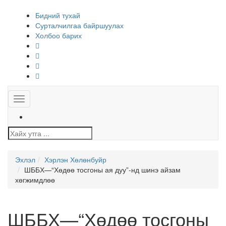
Бидний тухай
Сурталчилгаа байршуулах
Холбоо барих
Toggle
navigation
Эхлэл
Хэрлэн Хөлөнбуйр
ШББХ—“Хөдөө тосгоны ая дуу”-нд шинэ айзам
хөгжимдлөө
ШББХ—“Хөдөө тосгоны