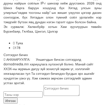
дууны найрын соёлын IP-г шинээр хийж дуусгажээ. 2026 онд
Шинэ барга баруун хошуунд бүх Хятад улсын зуны
улирлын“хөдөө тосгоны найр”-ын жишиг үзүүлэх цэгээр дахин
сонгогдож, бүх Хятадын олон түмний соёл урлагийн нэр
тэмдгийг бүтээх явц дундах нэгэн гэрэлт одон болсон байна.
Эх сурвалж: Хөлөнбуйр хотын Хам зуучлуурын төвийн
Бүрэнбаяр, Гялбаа, Цэнгэл, Цэлгэр
Туяа
178
Сэтгэгдэл бичих
АНХААРУУЛГА: Уншигчдын бичсэн сэтгэгдэлд
dornodmedia.mn хариуцлага хүлээхгүй болно. Манай сайт
ХХЗХ-ны журмын дагуу зүй зохисгүй зарим үг, хэллэгийг
хязгаарласан тул Та сэтгэгдэл бичихдээ бусдын эрх ашгийг
хүндэтгэн үзнэ үү. Хэм хэмжээ зөрчсөн сэтгэгдлийг админ
устгах эрхтэй.