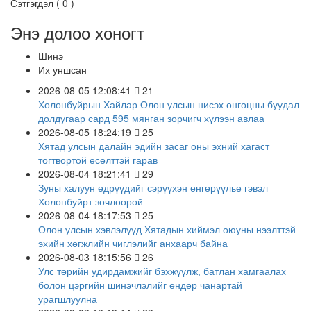
Сэтгэгдэл (
0
)
Энэ долоо хоногт
Шинэ
Их уншсан
2026-08-05 12:08:41
21
Хөлөнбуйрын Хайлар Олон улсын нисэх онгоцны буудал
долдугаар сард 595 мянган зорчигч хүлээн авлаа
2026-08-05 18:24:19
25
Хятад улсын далайн эдийн засаг оны эхний хагаст
тогтвортой өсөлттэй гарав
2026-08-04 18:21:41
29
Зуны халуун өдрүүдийг сэрүүхэн өнгөрүүлье гэвэл
Хөлөнбуйрт зочлоорой
2026-08-04 18:17:53
25
Олон улсын хэвлэлүүд Хятадын хиймэл оюуны нээлттэй
эхийн хөгжлийн чиглэлийг анхаарч байна
2026-08-03 18:15:56
26
Улс төрийн удирдамжийг бэхжүүлж, батлан хамгаалах
болон цэргийн шинэчлэлийг өндөр чанартай
урагшлуулна