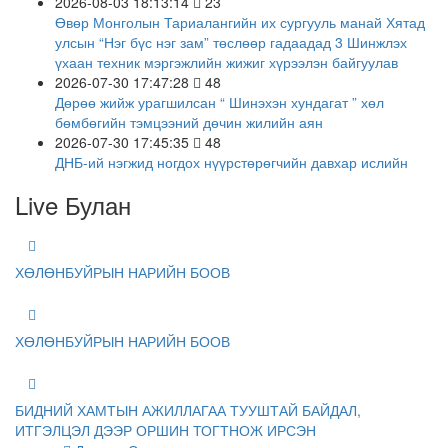
2026-08-03 18:13:14
23
Өвөр Монголын Тариалангийн их сургууль манай Хятад
улсын “Нэг бүс нэг зам” төслөөр гадаадад 3 Шинжлэх
үхаан техник мэргэжлийн жижиг хүрээлэн байгуулав
2026-07-30 17:47:28
48
Дөрөө жийж урагшилсан “ Шинэхэн хундагат ” хөл
бөмбөгийн тэмцээний дөчин жилийн аян
2026-07-30 17:45:35
48
ДНБ-ий нэгжид ногдох нүүрстөрөгчийн давхар ислийн
ялгаруулалт 17%-иар бууруулна
Live Булан
2026-07-29 12:57:05
68
Бо Бао Жүгийн Соёл урлагийн хүрээлэнгийн нээлт
боллоо
2026-07-29 12:53:33
68
ХӨЛӨНБУЙРЫН НАРИЙН БООВ
Ши Жиньпин Словакийн Ерөнхийлөгчтэй хэлэлцээр хийв
2026-07-28 12:51:33
68
Өвөр Монголд дэлхийн анхны нүүрстөрөгчийн тэг
ХӨЛӨНБУЙРЫН НАРИЙН БООВ
ялгаралттай онгоцны буудал байгуулагджээ
2026-07-28 12:50:20
68
Хятадын олон улсын импортын экспод 57 улс, олон
улсын гурван байгууллага оролцоно
БИДНИЙ ХАМТЫН АЖИЛЛАГАА ТУУШТАЙ БАЙДАЛ,
ИТГЭЛЦЭЛ ДЭЭР ОРШИН ТОГТНОЖ ИРСЭН
2026-06-18 22:16:43
817