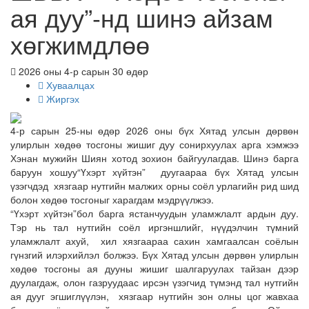
ая дуу”-нд шинэ айзам
хөгжимдлөө
2026 оны 4-р сарын 30 өдөр
Хуваалцах
Жиргэх
4-р сарын 25-ны өдөр 2026 оны бүх Хятад улсын дөрвөн
улирлын хөдөө тосгоны жишиг дуу сонирхуулах арга хэмжээ
Хэнан мужийн Шиян хотод зохион байгуулагдав. Шинэ барга
баруун хошуу“Үхэрт хүйтэн” дуугаараа бүх Хятад улсын
үзэгчдэд хязгаар нутгийн малжих орны соёл урлагийн рид шид
болон хөдөө тосгоныг харагдам мэдрүүлжээ.
“Үхэрт хүйтэн”бол барга ястанчуудын уламжлалт ардын дуу.
Тэр нь тал нутгийн соёл иргэншлийг, нүүдэлчин түмний
уламжлалт ахуй, хил хязгаараа сахин хамгаалсан соёлын
гүнзгий илэрхийлэл болжээ. Бүх Хятад улсын дөрвөн улирлын
хөдөө тосгоны ая дууны жишиг шалгаруулах тайзан дээр
дуулагдаж, олон газруудаас ирсэн үзэгчид түмэнд тал нутгийн
ая дууг эгшиглүүлэн, хязгаар нутгийн зон олны цог жавхаа