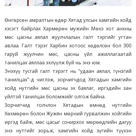
Өнгөрсөн амралтын өдөр Хятад улсын хамгийн хойд
хэсэгт байрлах Хармөрөн мужийн Мөхэ хот анхны
мөс цасны аялал жуулчлалын галт тэргийг угтан
авлаа. Галт тэрэг Харбин хотоос хөдөлсөн бол 300
гаруй жуулчин мөс, цасны үйл ажиллагаатай
танилцах аяллаа эхлүүлж буй нь энэ юм.
Энэхүү тусгай галт тэрэгт нь "удаан аялал, гүнзгий
танилцах"-д чиглэж, зорчигчдод Хятадын хамгийн
хойд нутгийн мөс цасны эх баялаг, иргэдийн зан
үйлтэй танилцах боломжийг олгож байна.
Зорчигчид голчлон Хятадын өмнөд нутгийн
Хөхмөрөн болон Жужян мөрний гурвалжин хойгийн
иргэд байж, мөс цасыг сонирхох мөрөөдлийн дагуу
энэ нутгийг зорьж, хамгийн хойд зүгийн түүхэн