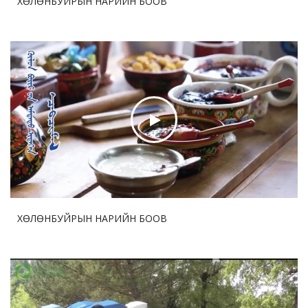
ХӨЛӨНБУЙРЫН НАРИЙН БООВ
2026-07-30 17:45:35
54
ДНБ-ий нэгжид ногдох нүүрстөрөгчийн давхар
ислийн ялгаруулалт 17%-иар бууруулна
2026-07-29 12:57:05
73
Бо Бао Жүгийн Соёл урлагийн хүрээлэнгийн нээлт
боллоо
2026-07-29 12:53:33
72
Ши Жиньпин Словакийн Ерөнхийлөгчтэй хэлэлцээр
хийв
ХӨЛӨНБУЙРЫН НАРИЙН БООВ