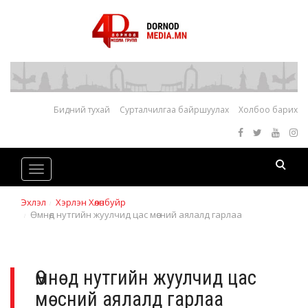
Бидний тухай
Сурталчилгаа байршуулах
Холбоо барих
Toggle
navigation
Эхлэл
Хэрлэн Хөлөнбуйр
Өмнөд нутгийн жуулчид цас мөсний аялалд гарлаа
Өмнөд нутгийн жуулчид цас
мөсний аялалд гарлаа