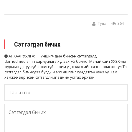
Туяа
364
Сэтгэгдэл бичих
АНХААРУУЛГА: Уншигчдын бичсэн сэтгэгдэлд
dornodmedia.mn хариуцлага хүлээхгүй болно. Манай сайт ХХЗХ-ны
журмын дагуу зүй зохисгүй зарим үг, хэллэгийг хязгаарласан тул Та
сэтгэгдэл бичихдээ бусдын эрх ашгийг хүндэтгэн үзнэ үү. Хэм
хэмжээ зөрчсөн сэтгэгдлийг админ устгах эрхтэй.