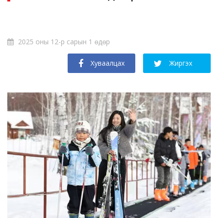
2025 оны 12-р сарын 1 өдөр
Хуваалцах
Жиргэх