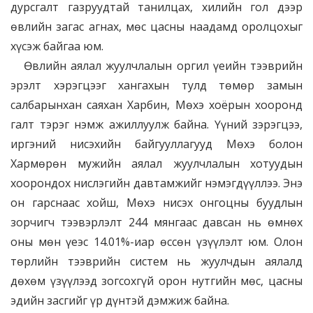
дурсгалт газруудтай танилцах, хилийн гол дээр
өвлийн загас агнах, мөс цасны наадамд оролцохыг
хүсэж байгаа юм.
Өвлийн аялал жуулчлалын оргил үеийн тээврийн
эрэлт хэрэгцээг хангахын тулд төмөр замын
салбарынхан саяхан Харбин, Мөхэ хоёрын хооронд
галт тэрэг нэмж ажиллуулж байна. Үүний зэрэгцээ,
иргэний нисэхийн байгууллагууд Мөхэ болон
Хармөрөн мужийн аялал жуулчлалын хотуудын
хоорондох нислэгийн давтамжийг нэмэгдүүллээ. Энэ
он гарснаас хойш, Мөхэ нисэх онгоцны буудлын
зорчигч тээвэрлэлт 244 мянгаас давсан нь өмнөх
оны мөн үеэс 14.01%-иар өссөн үзүүлэлт юм. Олон
төрлийн тээврийн систем нь жуулчдын аялалд
дөхөм үзүүлээд зогсохгүй орон нутгийн мөс, цасны
эдийн засгийг үр дүнтэй дэмжиж байна.