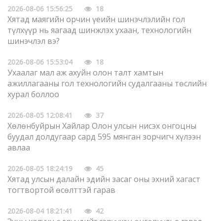
2026-08-06 15:56:25
18
Хятад маягийн орчин үеийн шинэчлэлийн гол
түлхүүр нь яагаад шинжлэх ухаан, технологийн
шинэчлэл вэ?
2026-08-06 15:53:04
18
Ухаалаг мал аж ахуйн олон талт хамтын
ажиллагааны гол технологийн судалгааны төслийн
хурал боллоо
2026-08-05 12:08:41
37
Хөлөнбуйрын Хайлар Олон улсын нисэх онгоцны
буудал долдугаар сард 595 мянган зорчигч хүлээн
авлаа
2026-08-05 18:24:19
45
Хятад улсын далайн эдийн засаг оны эхний хагаст
тогтвортой өсөлттэй гарав
2026-08-04 18:21:41
42