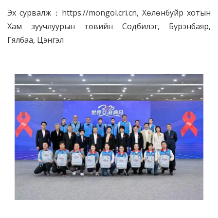
Эх сурвалж：https://mongol.cri.cn, Хөлөнбуйр хотын
Хам зуучлуурын төвийн Содбилэг, Бүрэнбаяр,
Гялбаа, Цэнгэл