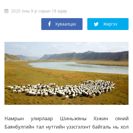
2025 оны 9-р сарын 18 өдөр
Хуваалцах
Жиргэх
Намрын улирлаар Шиньжяны Хэжин сяний
Баянбулгийн тал нутгийн үзэсгэлэнт байгаль нь хол