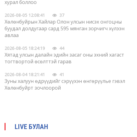
хурал боллоо
2026-08-05 12:08:41
37
Хөлөнбуйрын Хайлар Олон улсын нисэх онгоцны
буудал долдугаар сард 595 мянган зорчигч хүлээн
авлаа
2026-08-05 18:24:19
44
Хятад улсын далайн эдийн засаг оны эхний хагаст
тогтвортой өсөлттэй гарав
2026-08-04 18:21:41
41
Зуны халуун өдрүүдийг сэрүүхэн өнгөрүүлье гэвэл
Хөлөнбуйрт зочлоорой
2026-08-04 18:17:53
43
Олон улсын хэвлэлүүд Хятадын хиймэл оюуны
нээлттэй эхийн хөгжлийн чиглэлийг анхаарч байна
LIVE БУЛАН
2026-08-03 18:15:56
44
Улс төрийн удирдамжийг бэхжүүлж, батлан