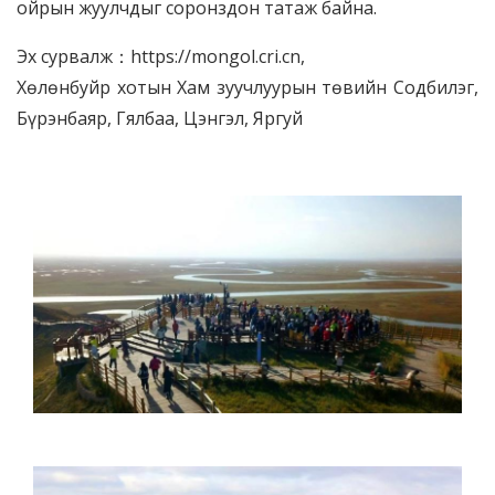
ойрын жуулчдыг соронздон татаж байна.
Эх сурвалж：https://mongol.cri.cn,
Хөлөнбуйр хотын Хам зуучлуурын төвийн Содбилэг,
Бүрэнбаяр, Гялбаа, Цэнгэл, Яргуй