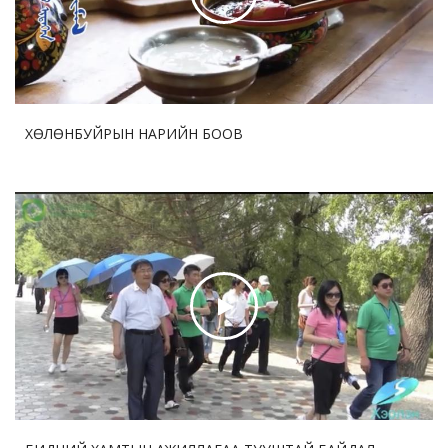
2026-07-29 12:53:33
71
Ши Жиньпин Словакийн Ерөнхийлөгчтэй хэлэлцээр
хийв
ХӨЛӨНБУЙРЫН НАРИЙН БООВ