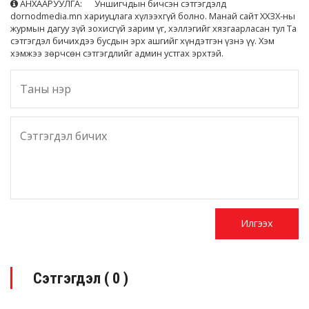
АНХААРУУЛГА: Уншигчдын бичсэн сэтгэгдэлд
dornodmedia.mn хариуцлага хүлээхгүй болно. Манай сайт ХХЗХ-ны
журмын дагуу зүй зохисгүй зарим үг, хэллэгийг хязгаарласан тул Та
сэтгэгдэл бичихдээ бусдын эрх ашгийг хүндэтгэн үзнэ үү. Хэм
хэмжээ зөрчсөн сэтгэгдлийг админ устгах эрхтэй.
Сэтгэгдэл (
0
)