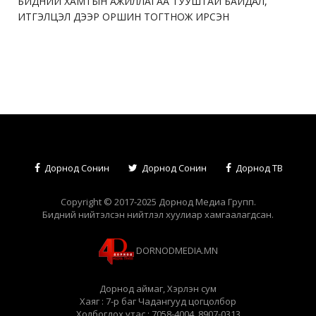
БИДНИЙ ХАМТЫН АЖИЛЛАГАА ТУУШТАЙ БАЙДАЛ,
ИТГЭЛЦЭЛ ДЭЭР ОРШИН ТОГТНОЖ ИРСЭН
Дорнод Сонин
Дорнод Сонин
Дорнод ТВ
Copyright © 2017-2025 Дорнод Медиа Групп.
Бидний нийтэлсэн нийтлэл хуулиар хамгаалагдсан.
DORNODMEDIA.MN
Дорнод аймаг, Хэрлэн сум
Хаяг : 7-р баг Чадангууд цогцолбор
Холбогдох утас : 7058-4004, 8907-0313