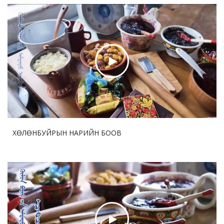
хамгаалах болон цэргийн шинэчлэлийг өндөр
чанартай урагшлуулна
2026-08-03 18:13:14
43
Өвөр Монголын Тариалангийн их сургууль манай
Хятад улсын “Нэг бүс нэг зам” төслөөр гадаадад 3
Шинжлэх үхаан техник мэргэжлийн жижиг хүрээлэн
байгуулав
2026-07-30 17:47:28
53
Дөрөө жийж урагшилсан “ Шинэхэн хундагат ” хөл
бөмбөгийн тэмцээний дөчин жилийн аян
ХӨЛӨНБУЙРЫН НАРИЙН БООВ
2026-07-30 17:45:35
53
ДНБ-ий нэгжид ногдох нүүрстөрөгчийн давхар
ислийн ялгаруулалт 17%-иар бууруулна
2026-07-29 12:57:05
72
Бо Бао Жүгийн Соёл урлагийн хүрээлэнгийн нээлт
боллоо