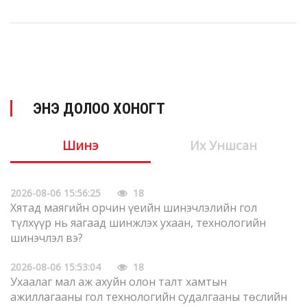
ЭНЭ ДОЛОО ХОНОГТ
Шинэ
Их Уншсан
2026-08-06 15:56:25
18
Хятад маягийн орчин үеийн шинэчлэлийн гол
түлхүүр нь яагаад шинжлэх ухаан, технологийн
шинэчлэл вэ?
2026-08-06 15:53:04
18
Ухаалаг мал аж ахуйн олон талт хамтын
ажиллагааны гол технологийн судалгааны төслийн