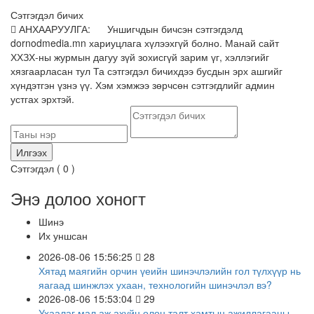
Сэтгэгдэл бичих
АНХААРУУЛГА: Уншигчдын бичсэн сэтгэгдэлд
dornodmedia.mn хариуцлага хүлээхгүй болно. Манай сайт
ХХЗХ-ны журмын дагуу зүй зохисгүй зарим үг, хэллэгийг
хязгаарласан тул Та сэтгэгдэл бичихдээ бусдын эрх ашгийг
хүндэтгэн үзнэ үү. Хэм хэмжээ зөрчсөн сэтгэгдлийг админ
устгах эрхтэй.
Сэтгэгдэл (
0
)
Энэ долоо хоногт
Шинэ
Их уншсан
2026-08-06 15:56:25
28
Хятад маягийн орчин үеийн шинэчлэлийн гол түлхүүр нь
яагаад шинжлэх ухаан, технологийн шинэчлэл вэ?
2026-08-06 15:53:04
29
Ухаалаг мал аж ахуйн олон талт хамтын ажиллагааны