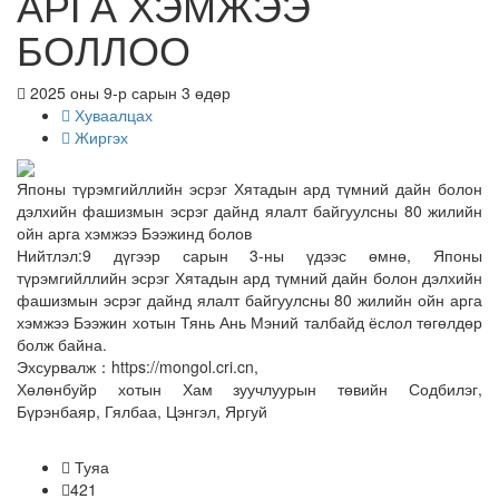
АРГА ХЭМЖЭЭ
БОЛЛОО
2025 оны 9-р сарын 3 өдөр
Хуваалцах
Жиргэх
Японы түрэмгийллийн эсрэг Хятадын ард түмний дайн болон
дэлхийн фашизмын эсрэг дайнд ялалт байгуулсны 80 жилийн
ойн арга хэмжээ Бээжинд болов
Нийтлэл:9 дүгээр сарын 3-ны үдээс өмнө, Японы
түрэмгийллийн эсрэг Хятадын ард түмний дайн болон дэлхийн
фашизмын эсрэг дайнд ялалт байгуулсны 80 жилийн ойн арга
хэмжээ Бээжин хотын Тянь Ань Мэний талбайд ёслол төгөлдөр
болж байна.
Эхсурвалж：https://mongol.cri.cn,
Хөлөнбуйр хотын Хам зуучлуурын төвийн Содбилэг,
Бүрэнбаяр, Гялбаа, Цэнгэл, Яргуй
Туяа
421