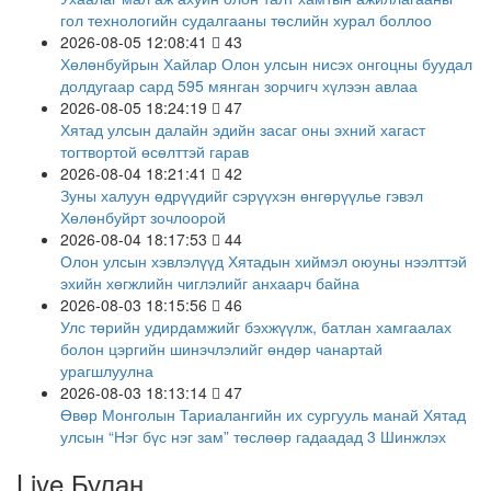
гол технологийн судалгааны төслийн хурал боллоо
2026-08-05 12:08:41
43
Хөлөнбуйрын Хайлар Олон улсын нисэх онгоцны буудал
долдугаар сард 595 мянган зорчигч хүлээн авлаа
2026-08-05 18:24:19
47
Хятад улсын далайн эдийн засаг оны эхний хагаст
тогтвортой өсөлттэй гарав
2026-08-04 18:21:41
42
Зуны халуун өдрүүдийг сэрүүхэн өнгөрүүлье гэвэл
Хөлөнбуйрт зочлоорой
2026-08-04 18:17:53
44
Олон улсын хэвлэлүүд Хятадын хиймэл оюуны нээлттэй
эхийн хөгжлийн чиглэлийг анхаарч байна
2026-08-03 18:15:56
46
Улс төрийн удирдамжийг бэхжүүлж, батлан хамгаалах
болон цэргийн шинэчлэлийг өндөр чанартай
урагшлуулна
2026-08-03 18:13:14
47
Өвөр Монголын Тариалангийн их сургууль манай Хятад
улсын “Нэг бүс нэг зам” төслөөр гадаадад 3 Шинжлэх
үхаан техник мэргэжлийн жижиг хүрээлэн байгуулав
Live Булан
2026-07-30 17:47:28
59