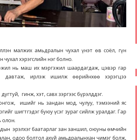
ллэн малжих амьдралын чухал үнэт өв соёл, гүн
 чухал хэрэгслийн нэг болно.
гэжил нь маш их мэргэжил шаардагдаж, цэвэр гар
г давтаж, ирлэж ишилж өөрийнхөө хэрэгцээ
 дугтуй, гинж, хэт, савх зэргээс бүрэлддэг.
онгож, ишийг нь зандан мод, чулуу, тэмээний яс
ргийг шигтгэдэг буюу үсэг зураг сийлж уралдаг. Гар
 олон.
удын эрэлхэг баатарлаг зан заншил, оюуны өмчийн
алан, одоо болтол ахуй амьдралынхан чимэг болж,