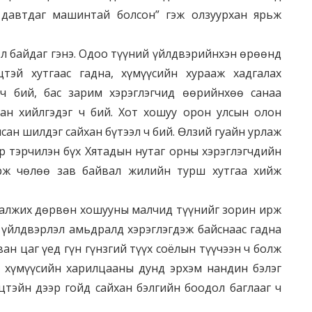
 давтдаг машинтай болсон” гэж олзуурхан ярьж
өл байдаг гэнэ. Одоо түүний үйлдвэрийнхэн өрөөнд
тэй хутгаас гадна, хүмүүсийн хурааж хадгалах
ч бий, бас зарим хэрэглэгчид өөрийнхөө санаа
ан хийлгэдэг ч бий. Хот хошуу орон улсын олон
ан шилдэг сайхан бүтээл ч бий. Өлзий гуайн урлаж
р тэрчилэн бүх Хятадын нутаг орны хэрэглэгчдийн
арж чөлөө зав байвал жилийн турш хутгаа хийж
 малжих дөрвөн хошууны малчид түүнийг зорин ирж
э үйлдвэрлэл амьдралд хэрэглэгдэж байснаас гадна
ван цаг үед гүн гүнзгий түүх соёлын түүчээн ч болж
ө хүмүүсийн харилцааны дунд эрхэм нандин бэлэг
цтэйн дээр гойд сайхан бэлгийн боодол баглааг ч