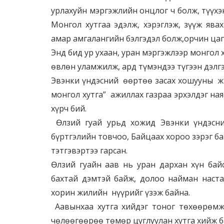
урлахуйн мэргэжлийн онцлог ч болж, түүхэн
Монгол хутгаа эдэлж, хэрэглэж, зүүж ява
амар амгалангийн бэлгэдэл болж,орчин цаг
Энд бид ур ухаан, уран мэргэжлээр монгол 
өвлөн уламжилж, ард түмэндээ түгээн дэл
Эвэнки үндэсний өөртөө засах хошууны жи
монгол хутга” ажиллах газраа эрхэлдэг ная
хүрч бий.
Өлзий гуай урьд хожид Эвэнки үндэсн
бүртгэлийн товчоо, Байцаах хороо зэрэг ба
тэтгэвэртээ гарсан.
Өлзий гуайн аав нь уран дархан хүн бай
бахтай дэмтэй байж, долоо найман настай
хорин жилийн нүүрийг үзэж байна.
Аавынхаа хутга хийдэг тоног төхөөрөмж
чөлөөгөөрөө төмөр цуглуулан хутга хийж б