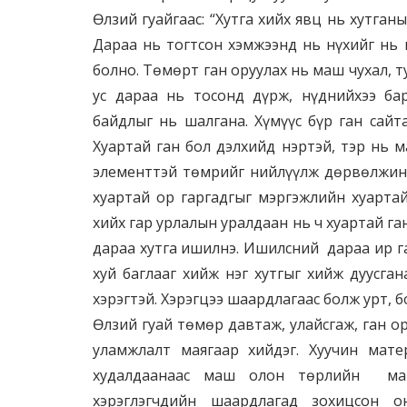
Өлзий гуайгаас: “Хутга хийх явц нь хутганы
Дараа нь тогтсон хэмжээнд нь нүхийг нь 
болно. Төмөрт ган оруулах нь маш чухал, 
ус дараа нь тосонд дүрж, нүднийхээ ба
байдлыг нь шалгана. Хүмүүс бүр ган сайта
Хуартай ган бол дэлхийд нэртэй, тэр нь 
элементтэй төмрийг нийлүүлж дөрвөлжин 
хуартай ор гаргадгыг мэргэжлийн хуартай
хийх гар урлалын уралдаан нь ч хуартай га
дараа хутга ишилнэ. Ишилсний дараа ир га
хуй баглааг хийж нэг хутгыг хийж дуусгана
хэрэгтэй. Хэрэгцээ шаардлагаас болж урт, б
Өлзий гуай төмөр давтаж, улайсгаж, ган о
уламжлалт маягаар хийдэг. Хуучин мат
худалдаанаас маш олон төрлийн мат
хэрэглэгчдийн шаардлагад зохицсон 