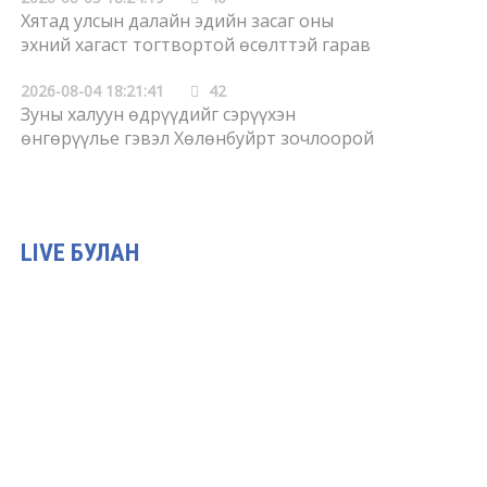
Хятад улсын далайн эдийн засаг оны
эхний хагаст тогтвортой өсөлттэй гарав
2026-08-04 18:21:41
42
Зуны халуун өдрүүдийг сэрүүхэн
өнгөрүүлье гэвэл Хөлөнбуйрт зочлоорой
2026-08-04 18:17:53
43
Олон улсын хэвлэлүүд Хятадын хиймэл
оюуны нээлттэй эхийн хөгжлийн
LIVE БУЛАН
чиглэлийг анхаарч байна
2026-08-03 18:15:56
45
Улс төрийн удирдамжийг бэхжүүлж,
батлан хамгаалах болон цэргийн
шинэчлэлийг өндөр чанартай
урагшлуулна
2026-08-03 18:13:14
46
Өвөр Монголын Тариалангийн их