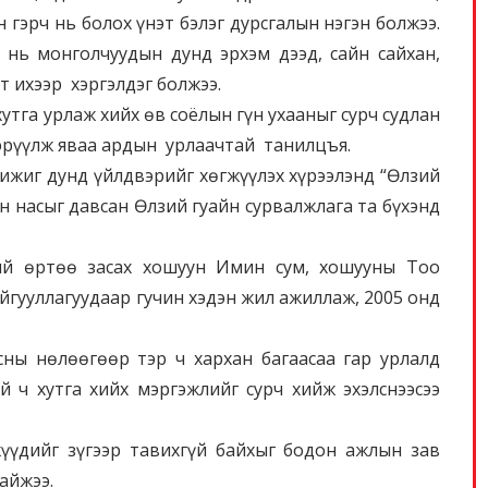
 гэрч нь болох үнэт бэлэг дурсгалын нэгэн болжээ.
х нь монголчуудын дунд эрхэм дээд, сайн сайхан,
т ихээр хэргэлдэг болжээ.
хутга урлаж хийх өв соёлын гүн ухааныг сурч судлан
гэрүүлж яваа ардын урлаачтай танилцъя.
жиг дунд үйлдвэрийг хөгжүүлэх хүрээлэнд “Өлзий
н насыг давсан Өлзий гуайн сурвалжлага та бүхэнд
ий өртөө засах хошуун Имин сум, хошууны Тоо
йгууллагуудаар гучин хэдэн жил ажиллаж, 2005 онд
сны нөлөөгөөр тэр ч хархан багаасаа гар урлалд
 ч хутга хийх мэргэжлийг сурч хийж эхэлснээсээ
үүдийг зүгээр тавихгүй байхыг бодон ажлын зав
айжээ.