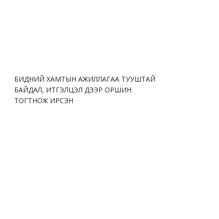
Ерөнхийлөгчтэй хэлэлцээр хийв
БИДНИЙ ХАМТЫН АЖИЛЛАГАА ТУУШТАЙ
БАЙДАЛ, ИТГЭЛЦЭЛ ДЭЭР ОРШИН
ТОГТНОЖ ИРСЭН