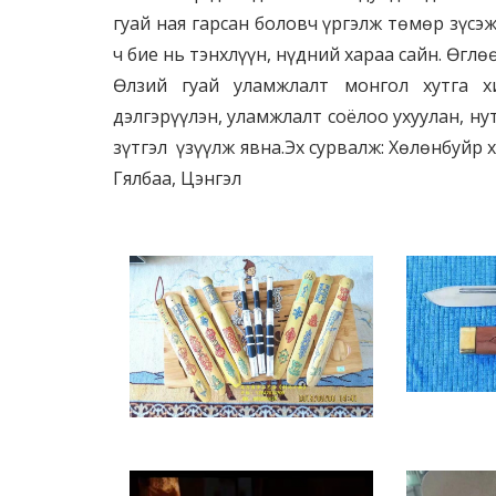
гуай ная гарсан боловч үргэлж төмөр зүсэж
ч бие нь тэнхлүүн, нүдний хараа сайн. Өгл
Өлзий гуай уламжлалт монгол хутга х
дэлгэрүүлэн, уламжлалт соёлоо ухуулан, н
зүтгэл үзүүлж явна.Эх сурвалж: Хөлөнбуйр 
Гялбаа, Цэнгэл