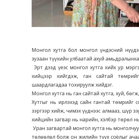
Монгол хутга бол монгол үндэсний нүүдэ
зузаан түүхийн улбаатай ахуй амьдралынхан
Эрт дээд үеэс монгол хутга хийх ур мэр
хийцээр хийгдэж, ган сайтай төмрий
шаардлагадаа тохируулж хийдэг.
Монгол хутга нь ган сайтай хутга, хуй, бөгж,
Хутгыг нь ирлэхэд сайн гантай төмрийг с
зэргээр хийж, чимэх үүднээс алмааз, шүр зэ
хийцийн загвар нь нарийн, хэлбэр төрөл нь
Уран загвартай монгол хутга нь монголчу
төлөөлөл болж он жилийн түүх соёлыг ача