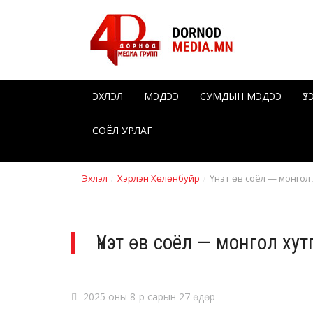
ЭХЛЭЛ
МЭДЭЭ
СУМДЫН МЭДЭЭ
Ү
СОЁЛ УРЛАГ
Эхлэл
Хэрлэн Хөлөнбуйр
Үнэт өв соёл — монгол 
Үнэт өв соёл — монгол ху
2025 оны 8-р сарын 27 өдөр