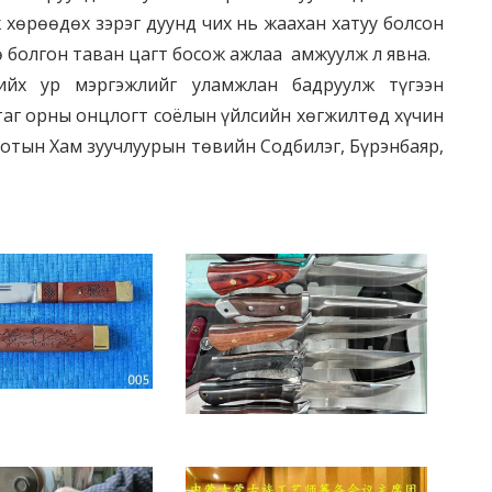
 хөрөөдөх зэрэг дуунд чих нь жаахан хатуу болсон
өө болгон таван цагт босож ажлаа амжуулж л явна.
ийх ур мэргэжлийг уламжлан бадруулж түгээн
утаг орны онцлогт соёлын үйлсийн хөгжилтөд хүчин
хотын Хам зуучлуурын төвийн Содбилэг, Бүрэнбаяр,