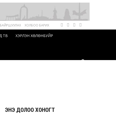
 БАЙРШУУЛАХ
ХОЛБОО БАРИХ
Д ТВ
ХЭРЛЭН ХӨЛӨНБУЙР
ЭНЭ ДОЛОО ХОНОГТ