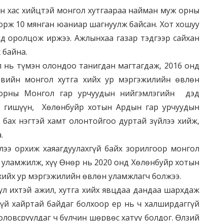
эн хас хийцтэй монгол хутгаараа найман муж орны
рж 10 мянган юаниар шагнуулж байсан. Хот хошуу
д оролцож иржээ. Ажлынхаа газар тэдгээр сайхан
 байна.
л нь түмэн олондоо танигдан магтагдаж, 2016 онд
вийн монгол хутга хийх ур мэргэжилийн өвлөн
орны Монгол гар урчуудын нийгэмлэгийн дэд
йн гишүүн, Хөлөнбуйр хотын Ардын гар урчуудын
 бах нэгтэй хамт олонтойгоо дуртай зүйлээ хийж,
.
лээ орхиж хаяагдуулахгүй байх зорилгоор монгол
э уламжилж, хүү Өнөр нь 2020 онд Хөлөнбуйр хотын
 хийх ур мэргэжилийн өвлөн уламжлагч болжээ.
л ихтэй ажил, хутга хийх явцдаа дандаа шархдаж
гүй хайртай байдаг болхоор ер нь ч халширдаггүй
ловсруулдаг ч булчин шөрвөс хатуу болдог. Өлзий