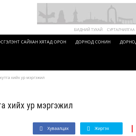
БИДНИЙ ТУХАЙ
СУРТАЛЧИЛГАА
ЗЭСГЭЛЭНТ САЙХАН ХЯТАД ОРОН
ДОРНОД СОНИН
ДОРНО
хутга хийх ур мэргэжил
тга хийх ур мэргэжил
Хуваалцах
Жиргэх