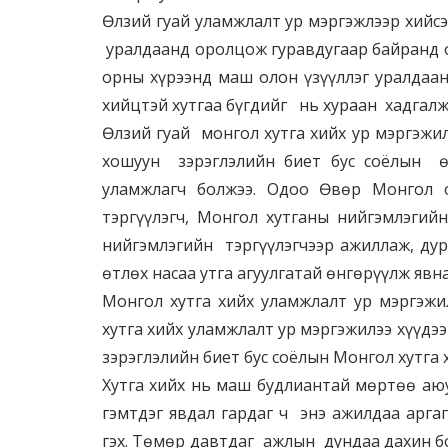
Өлзий гуай уламжлалт ур мэргэжлээр хийс
уралдаанд оролцож гуравдугаар байранд о
орны хүрээнд маш олон үзүүллэг уралдаан
хийцтэй хутгаа бүгдийг нь хураан хадгалж
Өлзий гуай монгол хутга хийх ур мэргэжи
хошуун зэрэглэлийн биет бус соёлын ө
уламжлагч болжээ. Одоо Өвөр Монгол 
тэргүүлэгч, Монгол хутганы нийгэмлэги
нийгэмлэгийн тэргүүлэгчээр ажиллаж, дур
өтлөх насаа утга агуулгатай өнгөрүүлж явна
Монгол хутга хийх уламжлалт ур мэргэжи
хутга хийх уламжлалт ур мэргэжилээ хүүдэ
зэрэглэлийн биет бус соёлын Монгол хутга
Хутга хийх нь маш будлиантай мөртөө аюу
гэмтдэг явдал гардаг ч энэ ажилдаа арга
гэх. Төмөр давтдаг ажлын дундаа дахин бо