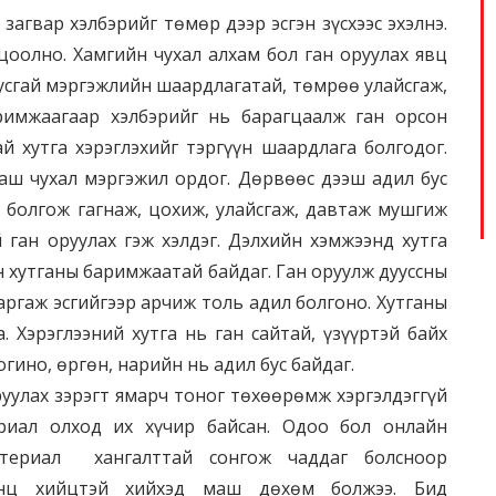
 загвар хэлбэрийг төмөр дээр эсгэн зүсхээс эхэлнэ.
цоолно. Хамгийн чухал алхам бол ган оруулах явц
тусгай мэргэжлийн шаардлагатай, төмрөө улайсгаж,
римжаагаар хэлбэрийг нь барагцаалж ган орсон
й хутга хэрэглэхийг тэргүүн шаардлага болгодог.
маш чухал мэргэжил ордог. Дөрвөөс дээш адил бус
болгож гагнаж, цохиж, улайсгаж, давтаж мушгиж
 ган оруулах гэж хэлдэг. Дэлхийн хэмжээнд хутга
н хутганы баримжаатай байдаг. Ган оруулж дууссны
ргаж эсгийгээр арчиж толь адил болгоно. Хутганы
. Хэрэглээний хутга нь ган сайтай, үзүүртэй байх
огино, өргөн, нарийн нь адил бус байдаг.
руулах зэрэгт ямарч тоног төхөөрөмж хэргэлдэггүй
ериал олход их хүчир байсан. Одоо бол онлайн
ериал хангалттай сонгож чаддаг болсноор
онц хийцтэй хийхэд маш дөхөм болжээ. Бид