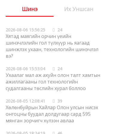
Шинэ
Их Уншсан
2026-08-06 15:56:25
24
Хятад маягийн орчин үеийн
шинэчлэлийн гол түлхүүр нь яагаад
шинжлэх ухаан, технологийн шинэчлэл
вэ?
2026-08-06 15:53:04
24
Ухаалаг мал аж ахуйн олон талт хамтын
ажиллагааны гол технологийн
судалгааны төслийн хурал боллоо
2026-08-05 12:08:41
39
Хөлөнбуйрын Хайлар Олон улсын нисэх
онгоцны буудал долдугаар сард 595
мянган зорчигч хүлээн авлаа
2026-08-05 18:24:19
46