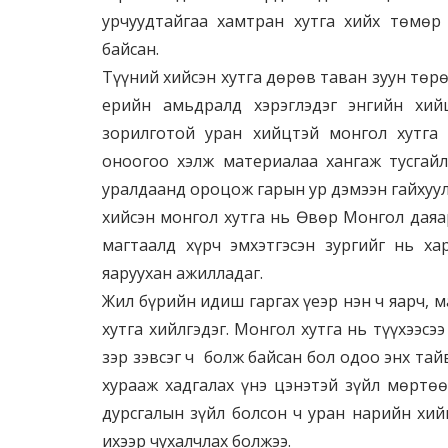
урчуудтайгаа хамтран хутга хийх төмөр
байсан.
Түүний хийсэн хутга дөрөв таван зуун төр
ерийн амьдралд хэрэглэдэг энгийн хийц
зорилготой уран хийцтэй монгол хутга 
оноогоо хэлж материалаа хангаж тусгайл
уралдаанд ороцож гарын ур дэмээн гайхуулс
хийсэн монгол хутга нь Өвөр Монгол даяа
магтаалд хүрч эмхэтгэсэн зургийг нь х
яаруухан ажилладаг.
Жил бүрийн идиш гаргах үеэр нэн ч яарч,
хутга хийлгэдэг. Монгол хутга нь түүхээсэ
зэр зэвсэг ч болж байсан бол одоо энх тай
хурааж хадгалах үнэ цэнэтэй зүйл мөртө
дурсгалын зүйл болсон ч уран нарийн хий
ихээр чухалчлах болжээ.