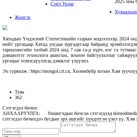
2025 оны 
Соёл Урлаг
Хуваалцах
Жиргэх
Хятадын Үндэсний Статистикийн газрын мэдээллээр, 2024 онд
нийт ургацаар Хятад улсдаа зургадугаар байранд эрэмбэлэг
тариалангийн талбай 2024 онд 7 сая га-д хүрч, нэг га тутма
дэвшилтэт технологи ашиглах, зохион байгуулалтыг сайжруул
ургацыг нэмэгдүүлэхэд дэмжлэг үзүүлнэ.
Эх сурвалж : https://mongol.cri.cn, Хөлөнбуйр хотын Хам зуучл
Туяа
362
Сэтгэгдэл бичих
АНХААРУУЛГА: Уншигчдын бичсэн сэтгэгдэлд dornodmedia.mn 
сэтгэгдэл бичихдээ бусдын эрх ашгийг хүндэтгэн үзнэ үү. Хэм 