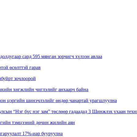
олдугаар сард 595 мянган зорчигч хүлээн авлаа
ртой өсөлттэй гарав
нбуйрт зочлоорой
эхийн хөгжлийн чиглэлийг анхаарч байна
лон цэргийн шинэчлэлийг өндөр чанартай урагшлуулна
лсын “Нэг бүс нэг зам” төслөөр гадаадад 3 Шинжлэх үхаан тех
өгийн тэмцээний дөчин жилийн аян
гаруулалт 17%-иар бууруулна