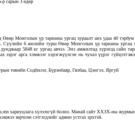
6-р сарын 3 өдөр
 Өвөр Монголын үр тарианы ургац хураалт анх удаа 40 тэрбум к
дэв. Сүүлийн 6 жилийн турш Өвөр Монголын үр тарианы ургац х
ас дунджаар 5848 кг ургац авчээ. Энэ амжилтад хүрэхэд сайн та
ах зэрэг арга хэмжээг хэрэгжүүлсэн нь чухал үүрэг гүйцэтгэж
уурын төвийн Содбилэг, Бүрэнбаяр, Гялбаа, Цэнгэл, Яргуй
хариуцлага хүлээхгүй болно. Манай сайт ХХЗХ-ны журмын дагу
хэмжээ зөрчсөн сэтгэгдлийг админ устгах эрхтэй.