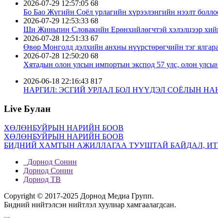
2026-07-29 12:57:05
68
Бо Бао Жүгийн Соёл урлагийн хүрээлэнгийн нээлт болло
2026-07-29 12:53:33
68
Ши Жиньпин Словакийн Ерөнхийлөгчтэй хэлэлцээр хий
2026-07-28 12:51:33
67
Өвөр Монголд дэлхийн анхны нүүрстөрөгчийн тэг ялгара
2026-07-28 12:50:20
68
Хятадын олон улсын импортын экспод 57 улс, олон улсын
2026-06-18 22:16:43
817
НАРГИЛ: ЭСГИЙ УРЛАЛ БОЛ НҮҮДЭЛ СОЁЛЫН Н
2026-02-10 15:01:02
771
Хаврын баярын аяллын ачааллын эхний долоо хоногт давх
Live Булан
2026-01-06 19:49:01
766
Шинэ барга баруун хошууны Хэрлэн сумын Баян гацаа ха
ХӨЛӨНБУЙРЫН НАРИЙН БООВ
2026-01-05 22:51:19
708
ХӨЛӨНБУЙРЫН НАРИЙН БООВ
Ши Жиньпин М.Мартинг хүлээн авч уулзав
БИДНИЙ ХАМТЫН АЖИЛЛАГАА ТУУШТАЙ БАЙДАЛ, ИТ
2026-01-06 22:52:46
696
Ши Жиньпин Ли Жэ Мёнтой хэлэлцээ хийв
Дорнод Сонин
2026-01-20 00:20:02
636
Дорнод Сонин
2025 оны ХҮИ ерөнхийдөө тогтвортой байв
Дорнод ТВ
2026-01-23 22:36:44
633
Хил дамнасан цахилгаан хангамж шинэ шатанд ахиж, Хя
Copyright © 2017-2025 Дорнод Медиа Групп.
2026-01-16 00:12:47
604
Бидний нийтэлсэн нийтлэл хуулиар хамгаалагдсан.
Өвөр Монголын гадаад худалдааны импорт экспортын ни