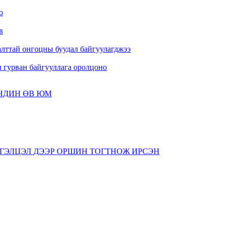
о
в
лттай онгоцны буудал байгуулагджээ
 гурван байгууллага оролцоно
АНДИН ӨВ ЮМ
ардсан тоогоор 1.4 тэрбум гаруй зорчигч зорчино
мтын аж ахуйн ашигаа хуваарилав
ГЭЛЦЭЛ ДЭЭР ОРШИН ТОГТНОЖ ИРСЭН
тад-Монголын цахилгаан сүлжээний хурд нэмэгдлээ
йт хэмжээ нэмэгджээ