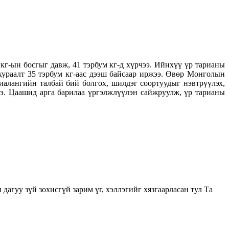
г-ын босгыг давж, 41 тэрбум кг-д хүрчээ. Ийнхүү үр тарианы
ураалт 35 тэрбум кг-аас дээш байсаар иржээ. Өвөр Монголын
риалангийн талбай бий болгох, шилдэг соортуудыг нэвтрүүлэх,
ээ. Цаашид арга барилаа үргэлжлүүлэн сайжруулж, үр тарианы
у зүй зохисгүй зарим үг, хэллэгийг хязгаарласан тул Та