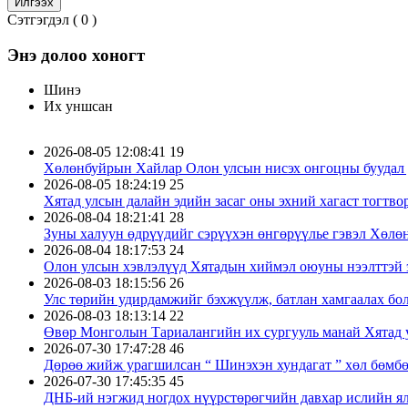
Сэтгэгдэл (
0
)
Энэ долоо хоногт
Шинэ
Их уншсан
2026-08-05 12:08:41
19
Хөлөнбуйрын Хайлар Олон улсын нисэх онгоцны буудал д
2026-08-05 18:24:19
25
Хятад улсын далайн эдийн засаг оны эхний хагаст тогтво
2026-08-04 18:21:41
28
Зуны халуун өдрүүдийг сэрүүхэн өнгөрүүлье гэвэл Хөлө
2026-08-04 18:17:53
24
Олон улсын хэвлэлүүд Хятадын хиймэл оюуны нээлттэй 
2026-08-03 18:15:56
26
Улс төрийн удирдамжийг бэхжүүлж, батлан хамгаалах бо
2026-08-03 18:13:14
22
Өвөр Монголын Тариалангийн их сургууль манай Хятад у
2026-07-30 17:47:28
46
Дөрөө жийж урагшилсан “ Шинэхэн хундагат ” хөл бөмб
2026-07-30 17:45:35
45
ДНБ-ий нэгжид ногдох нүүрстөрөгчийн давхар ислийн ял