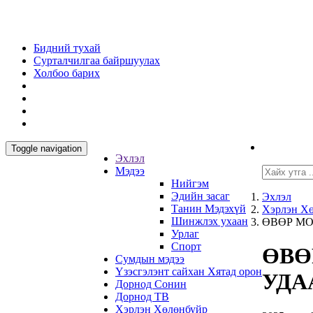
Бидний тухай
Сурталчилгаа байршуулах
Холбоо барих
Toggle navigation
Эхлэл
Мэдээ
Нийгэм
Эдийн засаг
Эхлэл
Танин Мэдэхүй
Хэрлэн Х
Шинжлэх ухаан
ӨВӨР МО
Урлаг
Спорт
ӨВӨ
Сумдын мэдээ
Үзэсгэлэнт сайхан Хятад орон
УДА
Дорнод Сонин
Дорнод ТВ
Хэрлэн Хөлөнбуйр