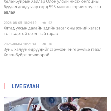
Хөлөнбуйрын Хайлар Олон улсын нисэх онгоцны
буудал долдугаар сард 595 мянган зорчигч хүлээн
авлаа
2026-08-05 18:24:19
42
Хятад улсын далайн эдийн засаг оны эхний хагаст
тогтвортой өсөлттэй гарав
2026-08-04 18:21:41
36
Зуны халуун өдрүүдийг сэрүүхэн өнгөрүүлье гэвэл
Хөлөнбуйрт зочлоорой
2026-08-04 18:17:53
40
Олон улсын хэвлэлүүд Хятадын хиймэл оюуны
нээлттэй эхийн хөгжлийн чиглэлийг анхаарч байна
LIVE БУЛАН
2026-08-03 18:15:56
42
Улс төрийн удирдамжийг бэхжүүлж, батлан
хамгаалах болон цэргийн шинэчлэлийг өндөр
чанартай урагшлуулна