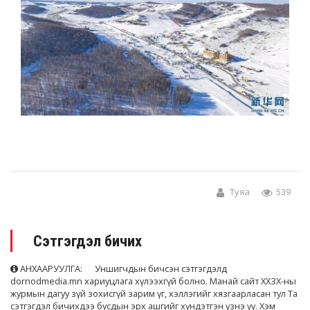
Туяа
539
Сэтгэгдэл бичих
АНХААРУУЛГА: Уншигчдын бичсэн сэтгэгдэлд
dornodmedia.mn хариуцлага хүлээхгүй болно. Манай сайт ХХЗХ-ны
журмын дагуу зүй зохисгүй зарим үг, хэллэгийг хязгаарласан тул Та
сэтгэгдэл бичихдээ бусдын эрх ашгийг хүндэтгэн үзнэ үү. Хэм