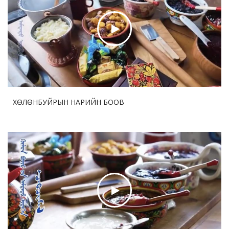
2026-08-03 18:13:14
40
Өвөр Монголын Тариалангийн их сургууль манай
Хятад улсын “Нэг бүс нэг зам” төслөөр гадаадад 3
Шинжлэх үхаан техник мэргэжлийн жижиг хүрээлэн
байгуулав
2026-07-30 17:47:28
50
Дөрөө жийж урагшилсан “ Шинэхэн хундагат ” хөл
бөмбөгийн тэмцээний дөчин жилийн аян
ХӨЛӨНБУЙРЫН НАРИЙН БООВ
2026-07-30 17:45:35
50
ДНБ-ий нэгжид ногдох нүүрстөрөгчийн давхар
ислийн ялгаруулалт 17%-иар бууруулна
2026-07-29 12:57:05
71
Бо Бао Жүгийн Соёл урлагийн хүрээлэнгийн нээлт
боллоо
2026-07-29 12:53:33
70
Ши Жиньпин Словакийн Ерөнхийлөгчтэй хэлэлцээр
хийв