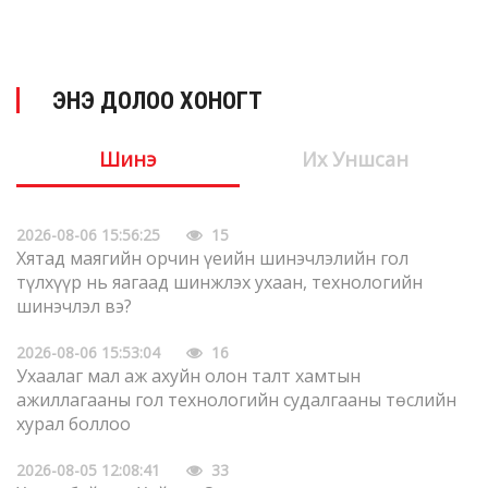
ЭНЭ ДОЛОО ХОНОГТ
Шинэ
Их Уншсан
2026-08-06 15:56:25
15
Хятад маягийн орчин үеийн шинэчлэлийн гол
түлхүүр нь яагаад шинжлэх ухаан, технологийн
шинэчлэл вэ?
2026-08-06 15:53:04
16
Ухаалаг мал аж ахуйн олон талт хамтын
ажиллагааны гол технологийн судалгааны төслийн
хурал боллоо
2026-08-05 12:08:41
33