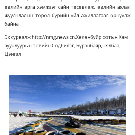
өвлийн арга хэмжээг сайн төсөвлөж, өвлийн аялал
жуулчлалын төрөл бүрийн үйл ажиллагааг өрнүүлж
байна.
Эх сурвалж:http://nmg.news.cn,Хөлөнбуйр хотын Хам
зуучлуурын төвийн Содбилэг, Бүрэнбаяр, Гялбаа,
Цэнгэл