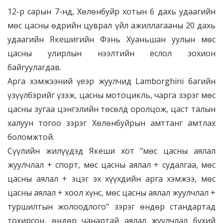
12-р сарын 7-нд, Хөлөнбуйр хотын 6 дахь удаагийн
мөс цасны өдрийн цуврал үйл ажиллагааны 20 дахь
удаагийн Якешигийн Фэнь Хуаньшан уулын мөс
цасны улирлын нээлтийн ёслол зохион
байгуулагдав.
Арга хэмжээний үеэр жуулчид Lamborghini багийн
үзүүлбэрийг үзэж, цасны мотоцикль, чарга зэрэг мөс
цасны зугаа цэнгэлийн төсөлд оролцож, цаст талын
халуун тогоо зэрэг Хөлөнбуйрын амттанг амтлах
боломжтой.
Сүүлийн жилүүдэд Якеши хот "мөс цасны аялал
жуулчлал + спорт, мөс цасны аялал + судалгаа, мөс
цасны аялал + эцэг эх хүүхдийн арга хэмжээ, мөс
цасны аялал + хоол хүнс, мөс цасны аялал жуулчлал +
туршилтын жолоодлого" зэрэг өндөр стандартад
тохирсон, өндөр чанартай аялал жуулчлал бүхий