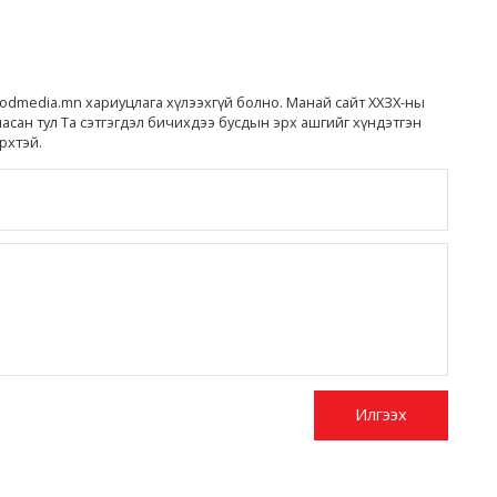
media.mn хариуцлага хүлээхгүй болно. Манай сайт ХХЗХ-ны
ласан тул Та сэтгэгдэл бичихдээ бусдын эрх ашгийг хүндэтгэн
рхтэй.