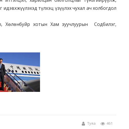
 идэвхжүүлэхэд түлхэц үзүүлэх чухал ач холбогдол
i.cn, Хөлөнбуйр хотын Хам зуучлуурын Содбилэг,
Туяа
461