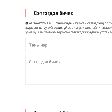
Сэтгэгдэл бичих
АНХААРУУЛГА: Уншигчдын бичсэн сэтгэгдэлд dornod
журмын дагуу зүй зохисгүй зарим үг, хэллэгийг хязгаар
үзнэ үү. Хэм хэмжээ зөрчсөн сэтгэгдлийг админ устгах э