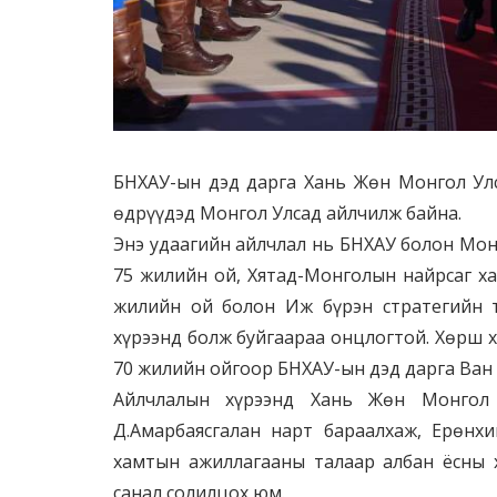
БНХАУ-ын дэд дарга Хань Жөн Монгол Ул
өдрүүдэд Монгол Улсад айлчилж байна.
Энэ удаагийн айлчлал нь БНХАУ болон Мо
75 жилийн ой, Хятад-Монголын найрсаг ха
жилийн ой болон Иж бүрэн стратегийн 
хүрээнд болж буйгаараа онцлогтой. Хөрш 
70 жилийн ойгоор БНХАУ-ын дэд дарга Ван
Айлчлалын хүрээнд Хань Жөн Монгол У
Д.Амарбаясгалан нарт бараалхаж, Ерөнх
хамтын ажиллагааны талаар албан ёсны х
санал солилцох юм.