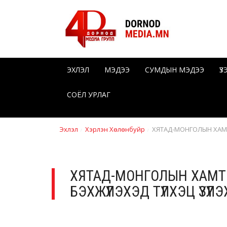
ЭХЛЭЛ
МЭДЭЭ
СУМДЫН МЭДЭЭ
Ү
СОЁЛ УРЛАГ
Эхлэл
Хэрлэн Хөлөнбуйр
ХЯТАД-МОНГОЛЫН ХАМ
ХЯТАД-МОНГОЛЫН ХАМТЫ
БЭХЖҮҮЛЭХЭД ТҮЛХЭЦ ҮЗҮҮ