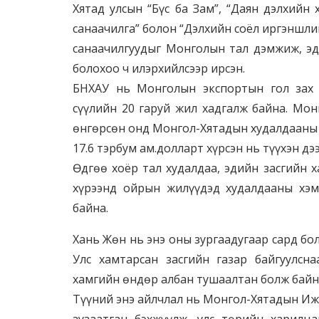
Хятад улсын “Бүс ба Зам”, “Даян дэлхийн
санаачилга” болон “Дэлхийн соёл иргэншли
санаачилгуудыг Монголын тал дэмжиж, эд
болохоо ч илэрхийлсээр ирсэн.
БНХАУ нь Монголын экспортын гол зах 
сүүлийн 20 гаруй жил хадгалж байна. Мон
өнгөрсөн онд Монгол-Хятадын худалдааны 
17.6 тэрбум ам.долларт хүрсэн нь түүхэн дэ
Өдгөө хоёр тал худалдаа, эдийн засгийн
хүрээнд ойрын жилүүдэд худалдааны хэм
байна.
Хань Жөн нь энэ оны зургаадугаар сард б
Улс хамтарсан засгийн газар байгуулс
хамгийн өндөр албан тушаалтан болж байн
Түүний энэ айлчлал нь Монгол-Хятадын Иж
зузаатган бэхжүүлж, улс төрийн харилца