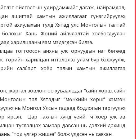
ийтлэг ойлголтын удирдамжийг дагаж, найрамдал,
лцан ашигтай хамтын ажиллагааг гүнзгийрүүлэх
ртой ахиулахын тулд Хятад улс Монголын талтай
г болохыг Хань Жөний айлчлалтай холбогдуулан
даад харилцааны яам мэдэгдсэн билээ.
лцаа тогтоосон анхны улс орнуудын нэг бөгөөд
лс төрийн харилцан итгэлцлээ улам бүр бэхжүүлж,
бүрийн салбарт хоёр талын хамтын ажиллагаа
он, жаргал зовлонгоо хуваалцдаг “сайн хөрш, сайн
 Монголын тал Хятадыг “мөнхийн хөрш” хэмээн
үүлэх нь Монгол Улсын гадаад бодлогын тэргүүлэх
эр ирсэн. Цар тахлын хүнд үеийг ч хоёр улс эв
рилцан туслалцах замаар давсан нь дэлхий дахинд
ны “тод үлгэр жишээ” болж үлдсэн нь саяхан.