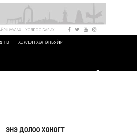
АЙРШУУЛАХ
ХОЛБОО БАРИХ
Д ТВ
ХЭРЛЭН ХӨЛӨНБУЙР
ЭНЭ ДОЛОО ХОНОГТ