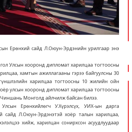
сын Ерөнхий сайд Л.Оюун-Эрдэнийн урилгаар энэ
нгол Улсын хооронд дипломат харилцаа тогтоосны
рилцаа, хамтын ажиллагааны гэрээ байгуулсны 30
түншлэлийн харилцаа тогтоосны 10 жилийн ойн
хоёр улсын хооронд дипломат харилцаа тогтоосны
 Чиншань Монголд айлчилж байсан билээ.
лсын Ерөнхийлөгч У.Хүрэлсүх, УИХ-ын дарга
ий сайд Л.Оюун-Эрдэнэтэй хоёр талын харилцаа,
элэлцээ хийж, харилцан сонирхсон асуудлуудаар