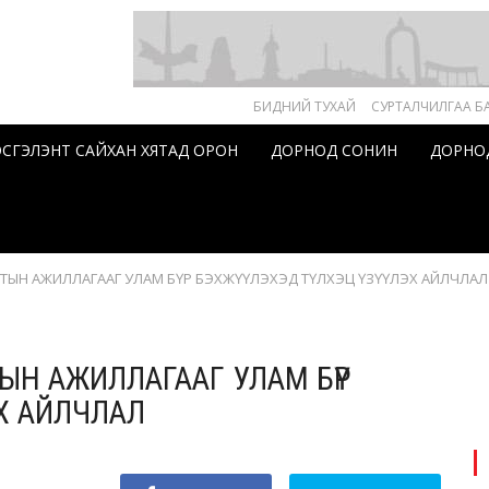
БИДНИЙ ТУХАЙ
СУРТАЛЧИЛГАА Б
ЗЭСГЭЛЭНТ САЙХАН ХЯТАД ОРОН
ДОРНОД СОНИН
ДОРНО
ТЫН АЖИЛЛАГААГ УЛАМ БҮР БЭХЖҮҮЛЭХЭД ТҮЛХЭЦ ҮЗҮҮЛЭХ АЙЛЧЛАЛ
Н АЖИЛЛАГААГ УЛАМ БҮР
ЛЭХ АЙЛЧЛАЛ