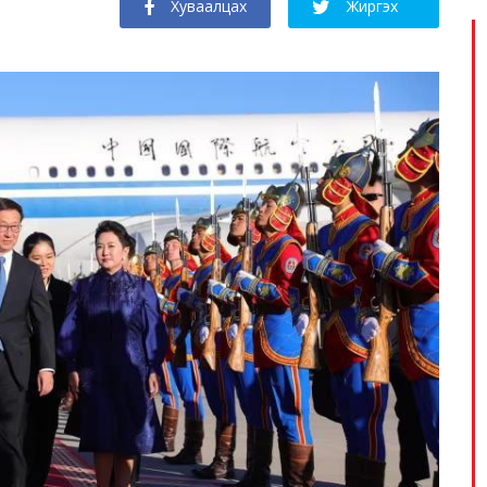
Хуваалцах
Жиргэх