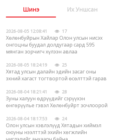
Шинэ
Их Уншсан
2026-08-05 12:08:41
17
Хөлөнбуйрын Хайлар Олон улсын нисэх
онгоцны буудал долдугаар сард 595
мянган зорчигч хүлээн авлаа
2026-08-05 18:24:19
25
Хятад улсын далайн эдийн засаг оны
эхний хагаст тогтвортой өсөлттэй гарав
2026-08-04 18:21:41
28
Зуны халуун өдрүүдийг сэрүүхэн
өнгөрүүлье гэвэл Хөлөнбуйрт зочлоорой
2026-08-04 18:17:53
24
Олон улсын хэвлэлүүд Хятадын хиймэл
оюуны нээлттэй эхийн хөгжлийн
чиглэлийг анхаарч байна