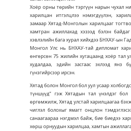
Хоёр орны төрийн тэргүүн нарын чухал н
харилцан итгэлцлээ нэмэгдүүлэн, хари
замаар Хятад-Монголын харилцааг тогтво
хамтран ажиллахад хэзээд бэлэн байда
хэвлэлийн бага хурал хийхдээ БНХАУ-ын Га
Монгол Улс нь БНХАУ-тай дипломат хари
өнгөрсөн 75 жилийн хугацаанд хоёр тал у
худалдаа, эдийн засгаас эхлээд янз 
гүнзгийрсээр ирсэн.
Хятад болон Монгол бол уул усаар холбогдс
түншүүд” гэж Хятадын тал үнэлдэг бол
өргөмжилж, Хятад улстай харилцаагаа бэхж
чиглэл болохыг ямагт онцлон тэмдэглэсэ
санаагаараа нэгдмэл байж, бие биедээ ха
хөрш орнуудын харилцаа, хамтын ажиллагаа