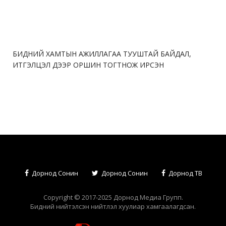
БИДНИЙ ХАМТЫН АЖИЛЛАГАА ТУУШТАЙ БАЙДАЛ,
ИТГЭЛЦЭЛ ДЭЭР ОРШИН ТОГТНОЖ ИРСЭН
Дорнод Сонин
Дорнод Сонин
Дорнод ТВ
Copyright © 2017-2025 Дорнод Медиа Групп.
Бидний нийтэлсэн нийтлэл хуулиар хамгаалагдсан.