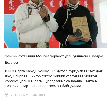
“Миний сэтгэлийн Монгол хорвоо” уран уншлагын наадам
боллоо
Шинэ барга баруун хошууны 1 дүгээр сургуулийн “Хөх дөл”
яруу найргийн нийгэмлэгээс “Миний сэтгэлийн Монгол
хорвоо” уран уншлагын уралдааныг санаачлан, Алтан-
эмээлийн Нарт гацаанаас зохион байгууллаа. ...
2018-03-21
803