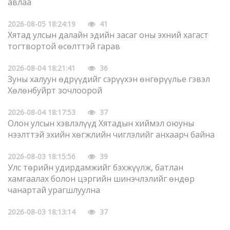
авлаа
2026-08-05 18:24:19
41
Хятад улсын далайн эдийн засаг оны эхний хагаст
тогтвортой өсөлттэй гарав
2026-08-04 18:21:41
36
Зуны халуун өдрүүдийг сэрүүхэн өнгөрүүлье гэвэл
Хөлөнбуйрт зочлоорой
2026-08-04 18:17:53
37
Олон улсын хэвлэлүүд Хятадын хиймэл оюуны
нээлттэй эхийн хөгжлийн чиглэлийг анхаарч байна
2026-08-03 18:15:56
39
Улс төрийн удирдамжийг бэхжүүлж, батлан
хамгаалах болон цэргийн шинэчлэлийг өндөр
чанартай урагшлуулна
2026-08-03 18:13:14
37
Өвөр Монголын Тариалангийн их сургууль манай