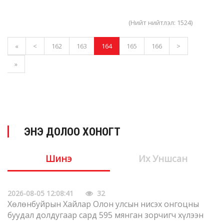
(Нийт нийтлэл: 1524)
«
<
162
163
164
165
166
>
»
ЭНЭ ДОЛОО ХОНОГТ
Шинэ
Их Уншсан
2026-08-05 12:08:41
32
Хөлөнбуйрын Хайлар Олон улсын нисэх онгоцны
буудал долдугаар сард 595 мянган зорчигч хүлээн