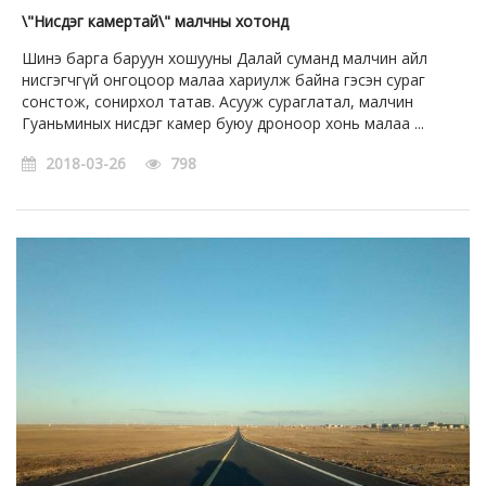
\"Нисдэг камертай\" малчны хотонд
Шинэ барга баруун хошууны Далай суманд малчин айл
нисгэгчгүй онгоцоор малаа хариулж байна гэсэн сураг
сонстож, сонирхол татав. Асууж сураглатал, малчин
Гуаньминых нисдэг камер буюу дроноор хонь малаа ...
2018-03-26
798