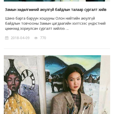
Замын хөдөлгөөний аюулгүй байдлын талаар сургалт хийв
Шинэ барга баруун хошууны Олон нийтийн аюулгүй
байдлын товчооны Замын цагдаагийн хэлтсээс үндэстний
цөөнхөд зориулсан сургалт хийлээ. ...
2018-04-09
770