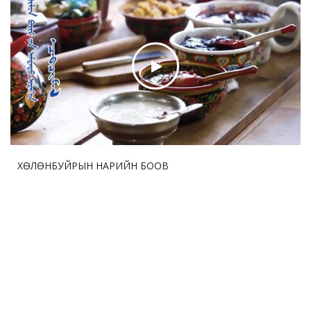
Өвөр Монголд дэлхийн анхны нүүрстөрөгчийн тэг
ялгаралттай онгоцны буудал байгуулагджээ
2026-07-28 12:50:20
70
Хятадын олон улсын импортын экспод 57 улс, олон
улсын гурван байгууллага оролцоно
ХӨЛӨНБУЙРЫН НАРИЙН БООВ