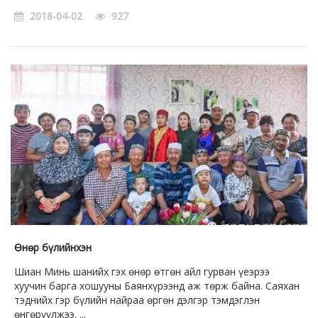
2018-04-02
927
Өнөр бүлийнхэн
Шиан Минь шанийх гэх өнөр өтгөн айл гурван үеэрээ
хуучин барга хошууны Баянхүрээнд аж төрж байна. Саяхан
тэднийх гэр бүлийн найраа өргөн дэлгэр тэмдэглэн
өнгөрүүлжээ. ...