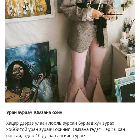
Уран зураач Юмзана охин
Хацар дээрээ улаан лооль зурсан Буриад хүн зурах
хоббитой уран зураач охиныг Юмзана гэдэг. Тэр 16 хан
настай, одоо 10 дугаар ангийн сурагч. ...