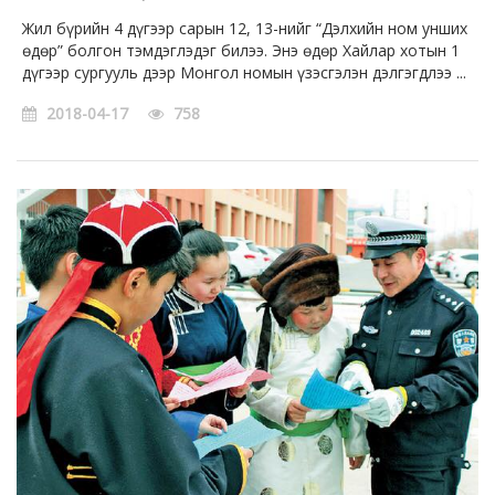
Жил бүрийн 4 дүгээр сарын 12, 13-нийг “Дэлхийн ном унших
өдөр” болгон тэмдэглэдэг билээ. Энэ өдөр Хайлар хотын 1
дүгээр сургууль дээр Монгол номын үзэсгэлэн дэлгэгдлээ ...
2018-04-17
758