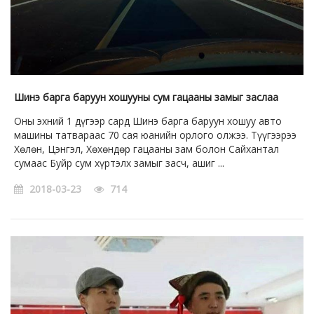
Шинэ барга баруун хошууны сум гацааны замыг заслаа
Оны эхний 1 дүгээр сард Шинэ барга баруун хошуу авто
машины татвараас 70 сая юанийн орлого олжээ. Түүгээрээ
Хөлөн, Цэнгэл, Хөхөндөр гацааны зам болон Сайхантал
сумаас Буйр сум хүртэлх замыг засч, ашиг ...
2018-03-23
714