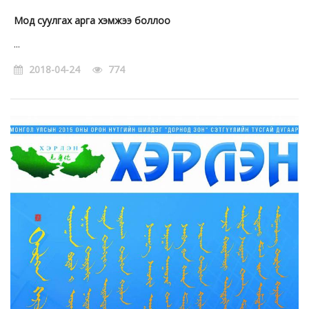
Мод суулгах арга хэмжээ боллоо
...
2018-04-24
774