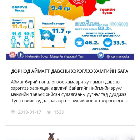
ДОРНОД АЙМАГТ ДАВСНЫ ХЭРЭГЛЭЭ ХАМГИЙН БАГА
Аймаг бүрийн онцлогоос хамаарч хүн амын давсны
хэрэглээ харилцан адилгүй байдгийг Нийгмийн эрүүл
мэндийн төвөөс хийсэн судалгааны дүгнэлтэд дурджээ.
Тус төвийн судалгаагаар нэг хүний хоногт хэрэглэдэг ...
2018-01-17
1533