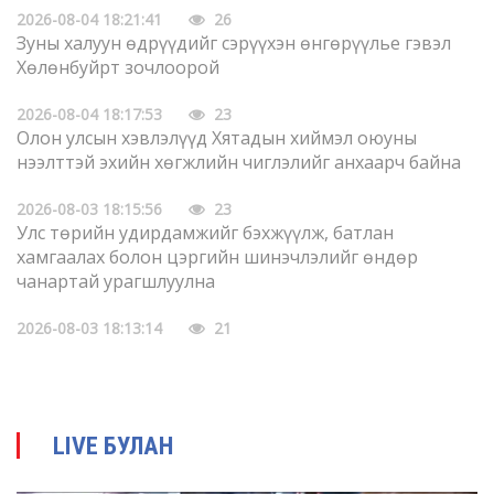
2026-08-04 18:21:41
26
Зуны халуун өдрүүдийг сэрүүхэн өнгөрүүлье гэвэл
Хөлөнбуйрт зочлоорой
2026-08-04 18:17:53
23
Олон улсын хэвлэлүүд Хятадын хиймэл оюуны
нээлттэй эхийн хөгжлийн чиглэлийг анхаарч байна
2026-08-03 18:15:56
23
Улс төрийн удирдамжийг бэхжүүлж, батлан
хамгаалах болон цэргийн шинэчлэлийг өндөр
чанартай урагшлуулна
2026-08-03 18:13:14
21
Өвөр Монголын Тариалангийн их сургууль манай
Хятад улсын “Нэг бүс нэг зам” төслөөр гадаадад 3
Шинжлэх үхаан техник мэргэжлийн жижиг хүрээлэн
байгуулав
LIVE БУЛАН
2026-07-30 17:47:28
44