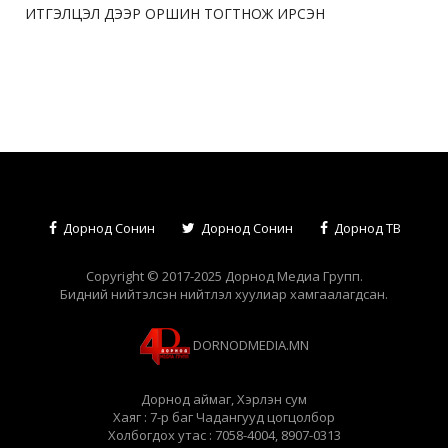
ИТГЭЛЦЭЛ ДЭЭР ОРШИН ТОГТНОЖ ИРСЭН
Дорнод Сонин
Дорнод Сонин
Дорнод ТВ
Copyright © 2017-2025 Дорнод Медиа Групп.
Бидний нийтэлсэн нийтлэл хуулиар хамгаалагдсан.
DORNODMEDIA.MN
Дорнод аймаг, Хэрлэн сум
Хаяг : 7-р баг Чадангууд цогцолбор
Холбогдох утас : 7058-4004, 8907-0313