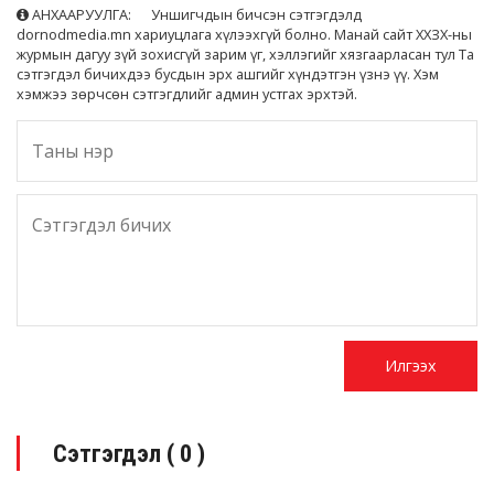
АНХААРУУЛГА: Уншигчдын бичсэн сэтгэгдэлд
dornodmedia.mn хариуцлага хүлээхгүй болно. Манай сайт ХХЗХ-ны
журмын дагуу зүй зохисгүй зарим үг, хэллэгийг хязгаарласан тул Та
сэтгэгдэл бичихдээ бусдын эрх ашгийг хүндэтгэн үзнэ үү. Хэм
хэмжээ зөрчсөн сэтгэгдлийг админ устгах эрхтэй.
Сэтгэгдэл (
0
)