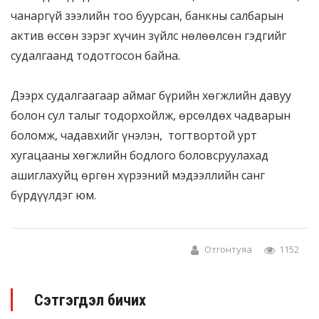
чанаргүй зээлийн тоо буурсан, банкны салбарын
актив өссөн зэрэг хүчин зүйлс нөлөөлсөн гэдгийг
судалгаанд тодотгосон байна.
Дээрх судалгаагаар аймаг бүрийн хөгжлийн давуу
болон сул талыг тодорхойлж, өрсөлдөх чадварын
боломж, чадавхийг үнэлэн, тогтвортой урт
хугацааны хөгжлийн бодлого боловсруулахад
ашиглахуйц өргөн хүрээний мэдээллийн санг
бүрдүүлдэг юм.
Отгонтуяа
1152
Сэтгэгдэл бичих