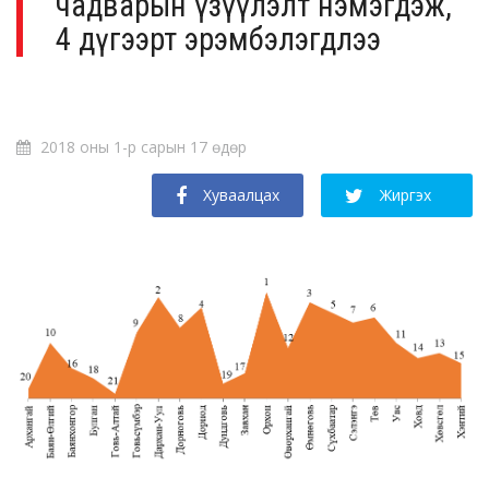
чадварын үзүүлэлт нэмэгдэж,
4 дүгээрт эрэмбэлэгдлээ
2018 оны 1-р сарын 17 өдөр
Хуваалцах
Жиргэх