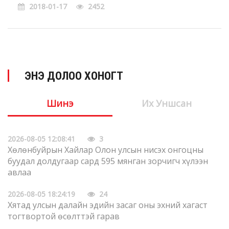
2018-01-17
2452
ЭНЭ ДОЛОО ХОНОГТ
Шинэ
Их Уншсан
2026-08-05 12:08:41
3
Хөлөнбуйрын Хайлар Олон улсын нисэх онгоцны
буудал долдугаар сард 595 мянган зорчигч хүлээн
авлаа
2026-08-05 18:24:19
24
Хятад улсын далайн эдийн засаг оны эхний хагаст
тогтвортой өсөлттэй гарав