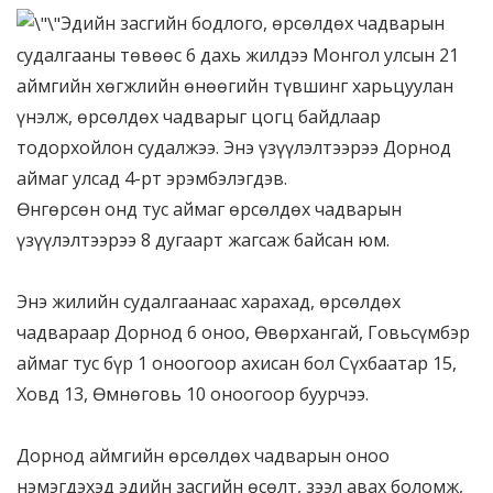
Эдийн засгийн бодлого, өрсөлдөх чадварын
судалгааны төвөөс 6 дахь жилдээ Монгол улсын 21
аймгийн хөгжлийн өнөөгийн түвшинг харьцуулан
үнэлж, өрсөлдөх чадварыг цогц байдлаар
тодорхойлон судалжээ. Энэ үзүүлэлтээрээ Дорнод
аймаг улсад 4-рт эрэмбэлэгдэв.
Өнгөрсөн онд тус аймаг өрсөлдөх чадварын
үзүүлэлтээрээ 8 дугаарт жагсаж байсан юм.
Энэ жилийн судалгаанаас харахад, өрсөлдөх
чадвараар Дорнод 6 оноо, Өвөрхангай, Говьсүмбэр
аймаг тус бүр 1 оноогоор ахисан бол Сүхбаатар 15,
Ховд 13, Өмнөговь 10 оноогоор буурчээ.
Дорнод аймгийн өрсөлдөх чадварын оноо
нэмэгдэхэд эдийн засгийн өсөлт, зээл авах боломж,