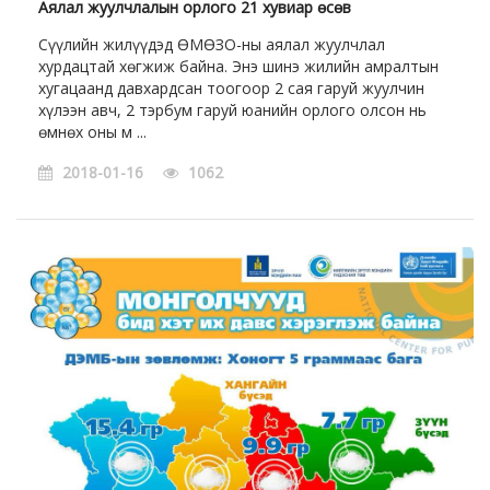
Аялал жуулчлалын орлого 21 хувиар өсөв
Сүүлийн жилүүдэд ӨМӨЗО-ны аялал жуулчлал
хурдацтай хөгжиж байна. Энэ шинэ жилийн амралтын
хугацаанд давхардсан тоогоор 2 сая гаруй жуулчин
хүлээн авч, 2 тэрбум гаруй юанийн орлого олсон нь
өмнөх оны м ...
2018-01-16
1062