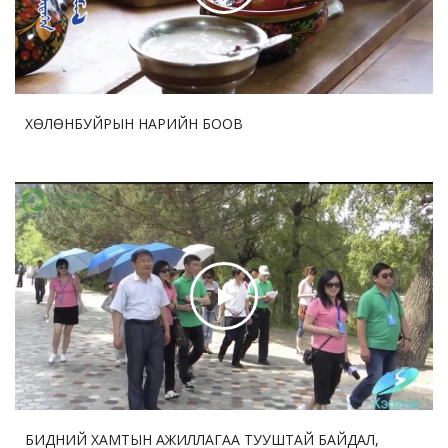
улсын гурван байгууллага оролцоно
ХӨЛӨНБУЙРЫН НАРИЙН БООВ
БИДНИЙ ХАМТЫН АЖИЛЛАГАА ТУУШТАЙ БАЙДАЛ,