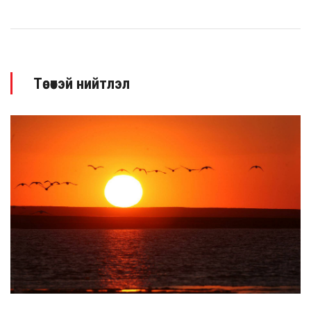
Төсөөтэй нийтлэл