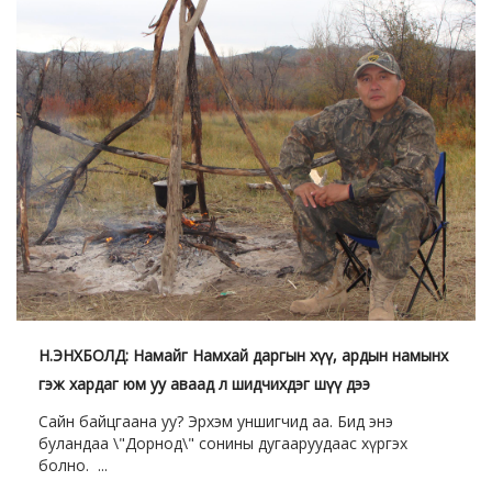
Н.ЭНХБОЛД: Намайг Намхай даргын хүү, ардын намынх
гэж хардаг юм уу аваад л шидчихдэг шүү дээ
Сайн байцгаана уу? Эрхэм уншигчид аа. Бид энэ
буландаа \"Дорнод\" сонины дугааруудаас хүргэх
болно. ...