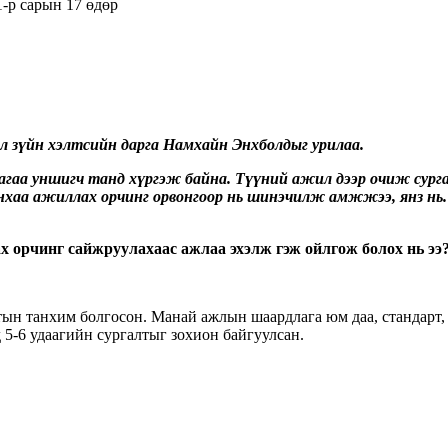
1-р сарын 17 өдөр
л зүйн хэлтсийн дарга Намхайн Энхболдыг урилаа.
агаа уншигч танд хүргэж байна. Түүний ажил дээр очиж сур
аа ажиллах орчинг орвонгоор нь шинэчилж амжжээ, янз нь.
 орчинг сайжруулахаас ажлаа эхэлж гэж ойлгож болох нь ээ
алтын танхим болгосон. Манай ажлын шаардлага юм даа, стандарт
 5-6 удаагийн сургалтыг зохион байгуулсан.