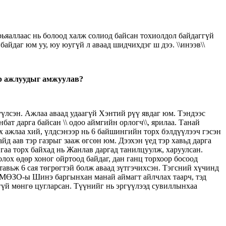
рьяаллаас нь болоод халж солиод байсан тохиолдол байдаггүй
айдаг юм уу, юу юугүй л аваад шидчихдэг ш дээ. \\инээв\\
мар ажлуудыг амжуулав?
үлсэн. Ажлаа аваад удаагүй Хэнтий рүү явдаг юм. Тэндээс
бат дарга байсан \\ одоо аймгийн орлогч\\, ярилаа. Танай
х ажлаа хий, үлдсэнээр нь 6 байшингийн торх бэлдүүлээч гэсэн
д аав тэр газрыг зааж өгсөн юм. Дээхэн үед тэр хавьд дарга
аа торх байхад нь Жанлав даргад танилцуулж, харуулсан.
олох өдөр хоног ойртоод байдаг, дан ганц торхоор босоод
тавьж 6 сая төгрөгтэй болж аваад зүтгэчихсэн. Тэгсний хүчинд
д ӨМӨЗО-ы Шинэ баргынхан манай аймагт айлчлах таарч, тэд
гүй мөнгө цугларсан. Түүнийг нь эргүүлээд сувиллынхаа