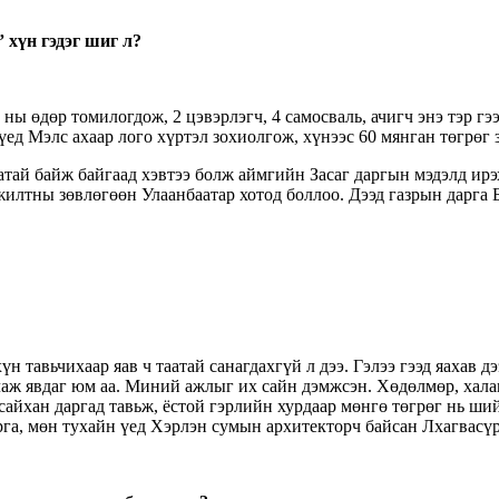
” хүн гэдэг шиг л?
ы өдөр томилогдож, 2 цэвэрлэгч, 4 самосваль, ачигч энэ тэр гэ
үед Мэлс ахаар лого хүртэл зохиолгож, хүнээс 60 мянган төгрөг 
атай байж байгаад хэвтээ болж аймгийн Засаг даргын мэдэлд ир
ажилтны зөвлөгөөн Улаанбаатар хотод боллоо. Дээд газрын дарга 
н тавьчихаар яав ч таатай санагдахгүй л дээ. Гэлээ гээд яахав д
рлаж явдаг юм аа. Миний ажлыг их сайн дэмжсэн. Хөдөлмөр, хал
рсайхан даргад тавьж, ёстой гэрлийн хурдаар мөнгө төгрөг нь ш
рга, мөн тухайн үед Хэрлэн сумын архитекторч байсан Лхагвасү