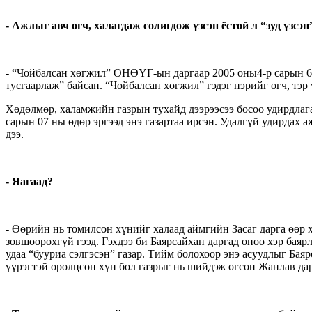
- Ажлыг авч өгч, халагдаж солигдож үзсэн ёстой л “зуд үзсэн
- “Чойбалсан хөгжил” ОНӨҮГ-ын даргаар 2005 оны4-р сарын 6 н
тусгаарлаж” байсан. “Чойбалсан хөгжил” гэдэг нэрийг өгч, тэр 
Хөдөлмөр, халамжийн газрын тухайд дээрээсээ босоо удирдлаг
сарын 07 ны өдөр эргээд энэ газартаа ирсэн. Удалгүй удирдах 
дээ.
- Яагаад?
- Өөрийн нь томилсон хүнийг халаад аймгийн Засаг дарга өөр хү
зөвшөөрөхгүй гээд. Гэхдээ би Баярсайхан даргад өнөө хэр бая
удаа “бууриа сэлгэсэн” газар. Тийм болохоор энэ асуудлыг Бая
үүрэгтэй оролцсон хүн бол газрыг нь шийдэж өгсөн Жанлав да