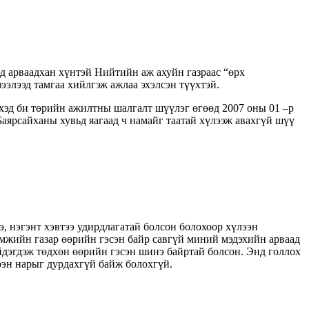
эд арваадхан хүнтэй Нийтийн аж ахуйн газраас “өрх
зээлээд тамгаа хийлгэж ажлаа эхэлсэн түүхтэй.
эхэд би төрийн ажилтны шалгалт шүүлэг өгөөд 2007 оны 01 –р
Баярсайханы хувьд яагаад ч намайг таатай хүлээж авахгүй шүү
ээ, нэгэнт хэвтээ удирдлагатай болсон болохоор хүлээн
амжийн газар өөрийн гэсэн байр савгүй миний мэдэхийн арваад
ийдэгдэж төдхөн өөрийн гэсэн шинэ байртай болсон. Энд голлох
рэн нарыг дурдахгүй байж болохгүй.