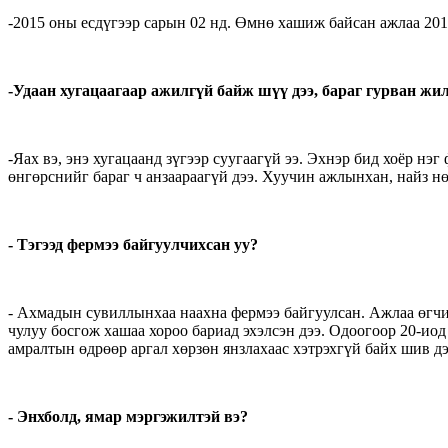
-2015 оны есдүгээр сарын 02 нд. Өмнө хашиж байсан ажлаа 201
-Удаан хугацаагаар ажилгүй байж шүү дээ, бараг гурван ж
-Яах вэ, энэ хугацаанд зүгээр суугаагүй ээ. Эхнэр бид хоёр нэ
өнгөрснийг бараг ч анзаараагүй дээ. Хуучин ажлынхан, найз нө
- Тэгээд фермээ байгуулчихсан уу?
- Ахмадын сувиллынхаа наахна фермээ байгуулсан. Ажлаа өгчих
чулуу босгож хашаа хороо бариад эхэлсэн дээ. Одоогоор 20-иод
амралтын өдрөөр аргал хөрзөн янзлахаас хэтрэхгүй байх шив дэ
- Энхболд, ямар мэргэжилтэй вэ?