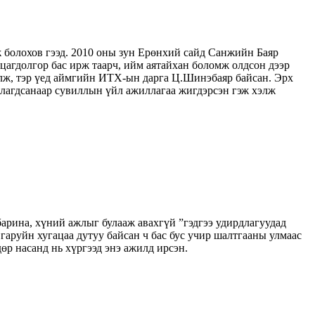
ж болохов гээд. 2010 оны зун Ерөнхий сайд Санжийн Баяр
ацагдолгор бас ирж таарч, ийм аятайхан боломж олдсон дээр
элж, тэр үед аймгийн ИТХ-ын дарга Ц.Шинэбаяр байсан. Эрх
атлагдсанаар сувиллын үйл ажиллагаа жигдэрсэн гэж хэлж
 барина, хүний ажлыг булааж авахгүй ”гэдгээ удирдлагуудад
гаруйн хугацаа дутуу байсан ч бас бус учир шалтгааны улмаас
өр насанд нь хүргээд энэ ажилд ирсэн.