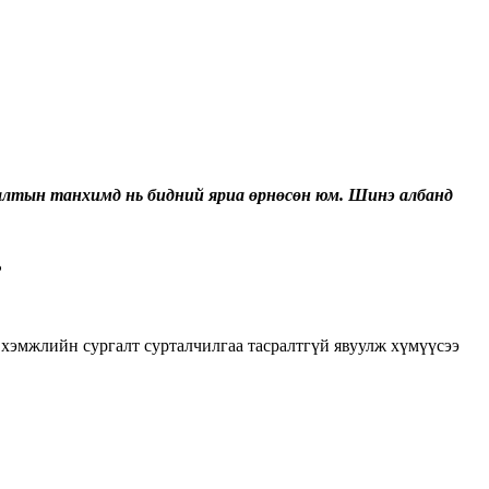
галтын танхимд нь бидний яриа өрнөсөн юм. Шинэ албанд
?
, хэмжлийн сургалт сурталчилгаа тасралтгүй явуулж хүмүүсээ