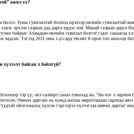
той” ажил уу?
юм билээ. Зуны сувилалтай болоод ирэхээр өвлийн сувилалтай яа
 хэрэг эрхлэх газрын дэд дарга ирдэг юм. Манай газрын дарга Н
хуучин байрыг Ахмадын өвлийн сувилал болгоё гэдэг санаагаа х
ж чадсан. Тэгээд 2011 оны 1-р сард төсөвт 8 орон тоо шинээр б
н хүлээлт байсан л байлгүй?
олохоор тэр үү, энэ салбарт санал тавихад нь. “Би нэг л зарчим
олгосон. Өмнөх даргын нь хувьд насны амралтандаа гарахад жил 
уудтай ойлголцоод хүлээе гэдгээрээ хүлээгээд өмнөх даргыг өнд