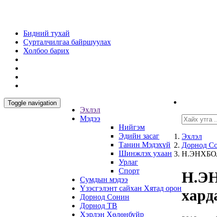
Бидний тухай
Сурталчилгаа байршуулах
Холбоо барих
Toggle navigation
Эхлэл
Мэдээ
Нийгэм
Эдийн засаг
Эхлэл
Танин Мэдэхүй
Дорнод С
Шинжлэх ухаан
Н.ЭНХБОЛД
Урлаг
Спорт
Н.ЭН
Сумдын мэдээ
Үзэсгэлэнт сайхан Хятад орон
хард
Дорнод Сонин
Дорнод ТВ
Хэрлэн Хөлөнбуйр