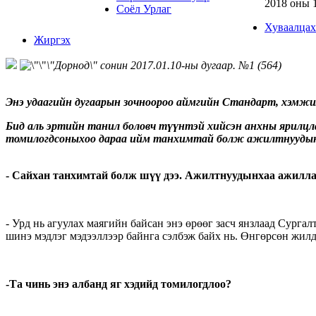
2018 оны 
Соёл Урлаг
Хуваалцах
Жиргэх
\"Дорнод\" сонин 2017.01.10-ны дугаар. №1 (564)
Энэ удаагийн дугаарын зочноороо аймгийн Стандарт, хэмжи
Бид аль эртийн танил боловч түүнтэй хийсэн анхны ярилцл
томилогдсоныхоо дараа ийм танхимтай болж ажилтнуудынх
- Сайхан танхимтай болж шүү дээ. Ажилтнуудынхаа ажиллах
- Урд нь агуулах маягийн байсан энэ өрөөг засч янзлаад Сург
шинэ мэдлэг мэдээллээр байнга сэлбэж байх нь. Өнгөрсөн жилд
-Та чинь энэ албанд яг хэдийд томилогдлоо?