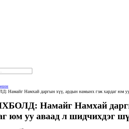
онин
: Намайг Намхай даргын хүү, ардын намынх гэж хардаг юм уу 
ХБОЛД: Намайг Намхай даргы
аг юм уу аваад л шидчихдэг шү