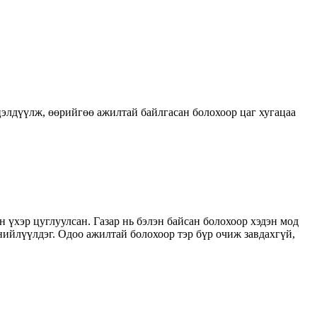
үйцэлдүүлж, өөрийгөө ажилтай байлгасан болохоор цаг хугацаа
 үхэр цуглуулсан. Газар нь бэлэн байсан болохоор хэдэн мод
 нийлүүлдэг. Одоо ажилтай болохоор тэр бүр очиж завдахгүй,