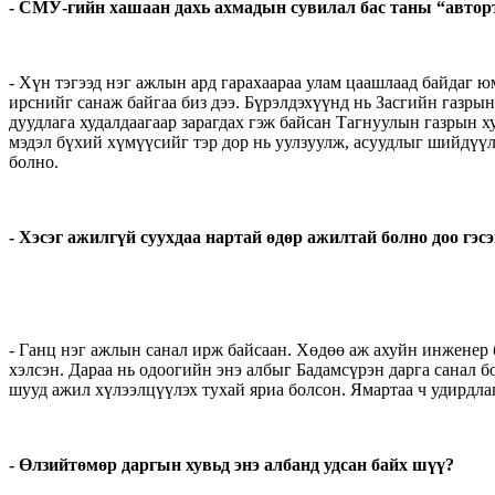
- СМУ-гийн хашаан дахь ахмадын сувилал бас таны “автор
- Хүн тэгээд нэг ажлын ард гарахаараа улам цаашлаад байдаг 
ирснийг санаж байгаа биз дээ. Бүрэлдэхүүнд нь Засгийн газрын
дуудлага худалдаагаар зарагдах гэж байсан Тагнуулын газрын 
мэдэл бүхий хүмүүсийг тэр дор нь уулзуулж, асуудлыг шийдүүл
болно.
- Хэсэг ажилгүй суухдаа нартай өдөр ажилтай болно доо гэсэ
- Ганц нэг ажлын санал ирж байсаан. Хөдөө аж ахуйн инженер б
хэлсэн. Дараа нь одоогийн энэ албыг Бадамсүрэн дарга санал б
шууд ажил хүлээлцүүлэх тухай яриа болсон. Ямартаа ч удирдлаг
- Өлзийтөмөр даргын хувьд энэ албанд удсан байх шүү?