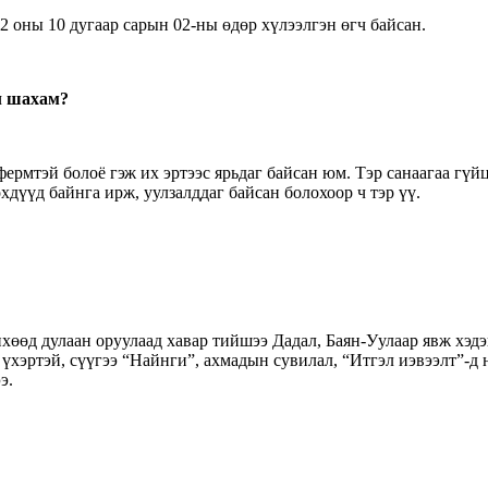
2 оны 10 дугаар сарын 02-ны өдөр хүлээлгэн өгч байсан.
ил шахам?
г фермтэй болоё гэж их эртээс ярьдаг байсан юм. Тэр санаагаа г
хдүүд байнга ирж, уулзалддаг байсан болохоор ч тэр үү.
өөд дулаан оруулаад хавар тийшээ Дадал, Баян-Уулаар явж хэдэн
 үхэртэй, сүүгээ “Найнги”, ахмадын сувилал, “Итгэл иэвээлт”-д
э.