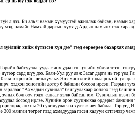
г ер нь юу гэж боддог вэ?
ггүй л дээ. Би аль ч намын хүмүүстэй ажиллаж байсан, намын ха
бүү мэд, намайг Намхай даргын хүүхэд Ардын намынх гэж хараад б
л зүйлийг хийж бүтээсэн хүн дээ” гээд өөрөөрөө бахархах я
Төрийн байгууллагуудаас анх удаа нэг цэгийн үйлчилгээг нэвтрү
үгээр сард шүү дээ. Баян-Уул руу явж Засаг дарга нь тэр үед Ган
0 сая төгрөгийг шилжүүлье. Энэ мөнгөний талаа рнь ой цэвэрлэ
ирч, хэдхэн хоногийн дотор 6 байшин босоод ирсэн. Газрын тухай
 зардлаас “Ахмадын сувилал” байгуулахаар боллоо гээд байшинг
л, зуных болгооч гэдэг санааг хэлж байсан юм. Сувиллын нээлт б
й асуудал босоод ирлээ. Хувийн орон сууцныхаа ордерыг банкинд 
ид оролцож, анхны 20 сувилуулагчаа хүлээж авч байлаа. Тэр үе
300 мянган төгрөг гээд ахмадуудаа гэсэн халуун сэтгэлээр чам