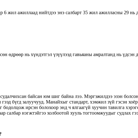
р 6 жил ажиллаад нийтдээ энэ салбарт 35 жил ажилласны 29 нь 
өн өдрөөр нь хүндэтгэл үзүүлээд гавьяаны амралтанд нь үдсэн д
г судалчихсан байсан юм шиг байна лээ. Мэргэжилдээ эзэн болсо
гээд бүгд залуучууд. Манайхыг стандарт, хэмжил зүй гэсэн хоёр
бодолцож ирсэн болохоор энд ч ялгаагүй хуучин тавилга хэрэгсл
аар салбар нэгжтэйгээ холбоотой хууль тогтоомжуудыг судлах гэ
?