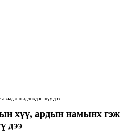
аваад л шидчихдэг шүү дээ
н хүү, ардын намынх гэж
ү дээ