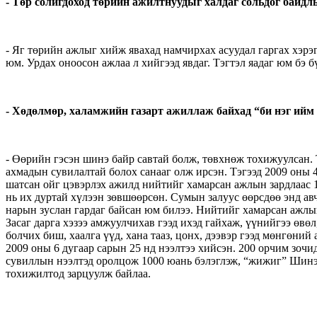
- Төр солигдоход төрийн ажилтнуудыг халдаг сольдог байдлы
- Яг төрийн ажлыг хийж явахад намчирхах асуудал гаргах хэрэ
юм. Урдах оноосон ажлаа л хийгээд явдаг. Тэгтэл яадаг юм бэ 
- Хөдөлмөр, халамжийн газарт ажиллаж байхад “би нэг ийм 
- Өөрийн гэсэн шинэ байр савтай болж, төвхнөж тохижуулсан. 
ахмадын сувилалтай болох санааг олж ирсэн. Тэгээд 2009 оны 4 д
шатсан ойг цэвэрлэх ажилд нийтийг хамарсан ажлын зардлаас 1
нь их дуртай хүлээн зөвшөөрсөн. Сумын залуус өөрсдөө энд авч
нарын зуслан гардаг байсан юм билээ. Нийтийг хамарсан ажлын
Засаг дарга хэзээ амжуулчихав гээд ихэд гайхаж, үүнийгээ өвө
болчих биш, хаалга үүд, хана тааз, цонх, дээвэр гээд мөнгөни
2009 оны 6 дугаар сарын 25 нд нээлтээ хийсэн. 200 орчим зоч
сувиллын нээлтэд оролцож 1000 юань бэлэглэж, “жижиг” Шинээ 
тохижилтод зарцуулж байлаа.