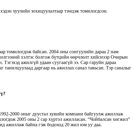
 хэдэн хуулийн зохицуулалтаар тэнцэж томилогдсон.
аар томилогдож байсан. 2004 оны сонгуулийн дараа 2 нам
чилгээний хэлтэс болгож бүтцийн өөрчлөлт хийснээр Очирын
. Тэгэхэд ажилгүй удаан суугаагүй ээ. Сар гаруйн дараа
танилцуулаад даргаар нь ажиллах санал тавьсан. Тэр саналыг
үү?
 1992-2000 оныг дуустал хувийн компани байгуулж ажиллаж
логдож 2005 оны 2 сар хүртэл ажилласан. “Чойбалсан хөгжил”
нд ажиллаж байна гэж бодоход 20 жил юм уу даа.