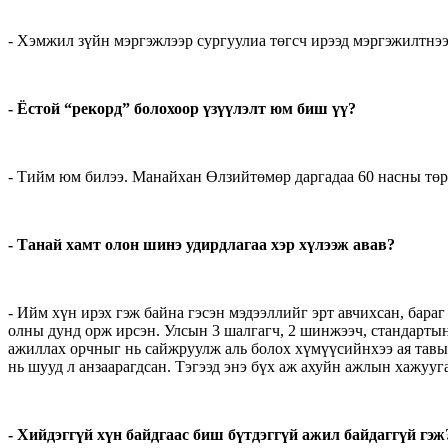
- Хэмжил зүйн мэргэжлээр сургуулиа төгсч ирээд мэргэжилтнээ
- Ёстой “рекорд” болохоор үзүүлэлт юм биш үү?
- Тийм юм билээ. Манайхан Өлзийтөмөр даргадаа 60 насны төрс
- Танай хамт олон шинэ удирдлагаа хэр хүлээж авав?
- Ийм хүн ирэх гэж байна гэсэн мэдээллийг эрт авчихсан, бара
олны дунд орж ирсэн. Улсын 3 шалгагч, 2 шинжээч, стандартын 
ажиллах орчныг нь сайжруулж аль болох хүмүүсийнхээ ая тавыг 
нь шууд л анзаарагдсан. Тэгээд энэ бүх аж ахуйн ажлын хажууг
- Хийдэггүй хүн байдгаас биш бүтдэггүй ажил байдаггүй гэж