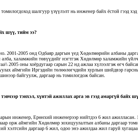
 томилогдоход шалгуур үзүүлэлт нь инженер байх ёстой гээд хэд
йх шүү, тийм ээ?
йно. 2001-2005 онд Одбаяр даргын үед Хөдөлмөрийн албаны дарг
н алба, халамжийн төвүүдийг нэгтгэж Хөдөлмөр халамжийн үйл
\\ 2005 оны хоёрдугаар сарын 22 нд ажлаа хүлээлгэж өгч байсан
лах аймгийн Иргэдийн төлөөлөгчдийн хурлын шийдвэр гарсныг 
шинээр байгуулж, даргаар нь томилогдож байсан.
их тэвчээр тэнхэл, хүнтэй ажиллах арга эв гээд амаргүй байх ш
сварын инженер, Ерөнхий инженерээр нийтдээ 6 жил ажилласан.
лаар орж аймгийн Хөдөлмөр зохицуулалтын албаны даргаар томи
 хэлтсийн даргаар 6 жил, одоо энэ ажилдаа жил гаруй хугацаа