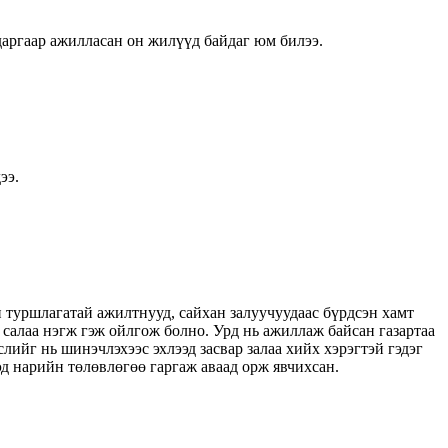
даргаар ажилласан он жилүүд байдаг юм билээ.
ээ.
н туршлагатай ажилтнууд, сайхан залуучуудаас бүрдсэн хамт
 салаа нэгж гэж ойлгож болно. Урд нь ажиллаж байсан газартаа
ийг нь шинэчлэхээс эхлээд засвар залаа хийх хэрэгтэй гэдэг
эд нарийн төлөвлөгөө гаргаж аваад орж явчихсан.