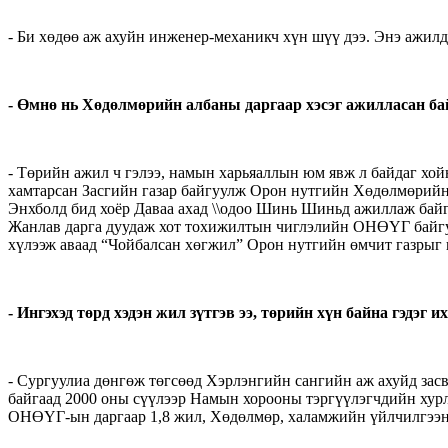
- Би хөдөө аж ахуйн инженер-механикч хүн шүү дээ. Энэ ажилд
- Өмнө нь Хөдөлмөрийн албаны даргаар хэсэг ажилласан ба
- Төрийн ажил ч гэлээ, намын харьяаллын юм явж л байдаг хо
хамтарсан Засгийн газар байгуулж Орон нутгийн Хөдөлмөрий
Энхболд бид хоёр Даваа ахад \\одоо Шинь Шиньд ажиллаж байгаа
Жанлав дарга дуудаж хот тохижилтын чиглэлийн ОНӨҮГ байгуу
хүлээж аваад “Чойбалсан хөгжил” Орон нутгийн өмчит газрыг 
- Ингэхэд төрд хэдэн жил зүтгэв ээ, төрийн хүн байна гэдэг 
- Сургуулиа дөнгөж төгсөөд Хэрлэнгийн сангийн аж ахуйд за
байгаад 2000 оны сүүлээр Намын хорооны тэргүүлэгчдийн хур
ОНӨҮГ-ын даргаар 1,8 жил, Хөдөлмөр, халамжийн үйлчилгээний