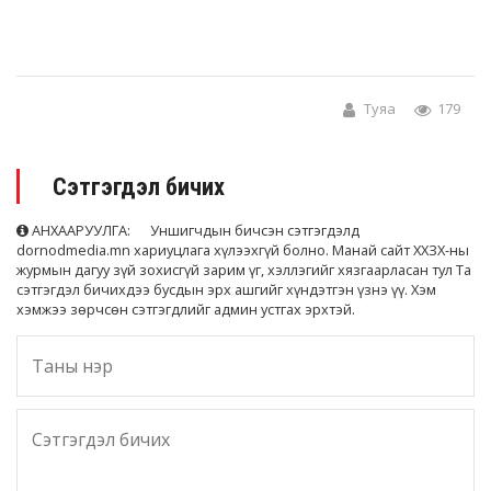
Туяа
179
Сэтгэгдэл бичих
АНХААРУУЛГА: Уншигчдын бичсэн сэтгэгдэлд
dornodmedia.mn хариуцлага хүлээхгүй болно. Манай сайт ХХЗХ-ны
журмын дагуу зүй зохисгүй зарим үг, хэллэгийг хязгаарласан тул Та
сэтгэгдэл бичихдээ бусдын эрх ашгийг хүндэтгэн үзнэ үү. Хэм
хэмжээ зөрчсөн сэтгэгдлийг админ устгах эрхтэй.