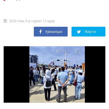
2026 оны 5-р сарын 13 өдөр
Хуваалцах
Жиргэх