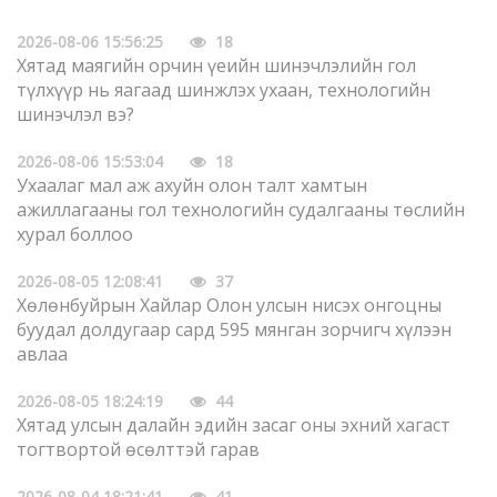
2026-08-06 15:56:25
18
Хятад маягийн орчин үеийн шинэчлэлийн гол
түлхүүр нь яагаад шинжлэх ухаан, технологийн
шинэчлэл вэ?
2026-08-06 15:53:04
18
Ухаалаг мал аж ахуйн олон талт хамтын
ажиллагааны гол технологийн судалгааны төслийн
хурал боллоо
2026-08-05 12:08:41
37
Хөлөнбуйрын Хайлар Олон улсын нисэх онгоцны
буудал долдугаар сард 595 мянган зорчигч хүлээн
авлаа
2026-08-05 18:24:19
44
Хятад улсын далайн эдийн засаг оны эхний хагаст
тогтвортой өсөлттэй гарав
2026-08-04 18:21:41
41