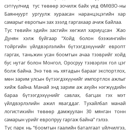
сэтгүүлчид тус төвөөр зочилж байх үед ӨМӨЗО-ны
Баяннуурт ургуулж хураасан наранцэцэгийн хар
самарыг европын зах зээлд гаргахаар ачиж байлаа.
Тус төвийн эдийн засгийн хөгжил хариуцсан Жао
Дунян хэлж буйгаар "Хойд болон бээжингийн
тойргийн үйлдвэрлэлийн бүтээгдэхүүнийг европт
гаргах, таньжин усан боомтын ачаа тээврийг хойд
бус нутаг болон Монгол, Оросруу тээвэрлэх гол цэг
болж байна. Энэ төв нь хятадын барааг экспортлох,
мөн зарим улсын бүтээгдэхүүнийг импортлох ажлыг
хийж байна. Манай энд зарим аж ахуйн нэгжүүдийн
бараа бүтээгдэхүүнийг савлах, багцах гэх мэт
үйлдвэрлэлийн ажил явагддаг. Тухайлбал манай
логистикийн төвөөр дамжуулан 30 мянган тонн
самарын үрийг европруу гаргаж байна" гэлээ.
Тус парк нь “боомтын гаалийн баталгаат үйлчилгээ,