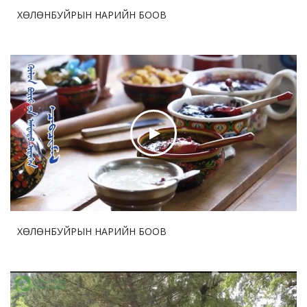
бөмбөгийн тэмцээний дөчин жилийн аян
ХӨЛӨНБУЙРЫН НАРИЙН БООВ
2026-07-30 17:45:35
53
ДНБ-ий нэгжид ногдох нүүрстөрөгчийн давхар
ислийн ялгаруулалт 17%-иар бууруулна
2026-07-29 12:57:05
72
Бо Бао Жүгийн Соёл урлагийн хүрээлэнгийн нээлт
боллоо
2026-07-29 12:53:33
71
Ши Жиньпин Словакийн Ерөнхийлөгчтэй хэлэлцээр
хийв
ХӨЛӨНБУЙРЫН НАРИЙН БООВ