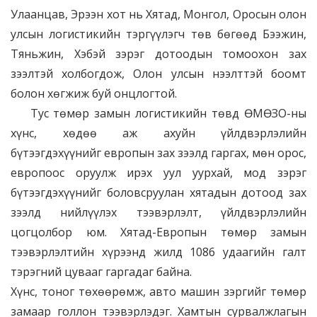
Улаанцав, Эрээн хот нь Хятад, Монгол, Оросын олон
улсын логистикийн тэргүүлэгч төв бөгөөд Бээжин,
Тяньжин, Хэбэй зэрэг дотоодын томоохон зах
зээлтэй холбогдож, Олон улсын нээлттэй боомт
болон хөгжиж буй онцлогтой.
Тус төмөр замын логистикийн төвд ӨМӨЗО-ны
хүнс, хөдөө аж ахуйн үйлдвэрлэлийн
бүтээгдэхүүнийг европын зах зээлд гаргах, мөн орос,
европоос оруулж ирэх уул уурхай, мод зэрэг
бүтээгдэхүүнийг боловсруулан хятадын дотоод зах
зээлд нийлүүлэх тээвэрлэлт, үйлдвэрлэлийн
цогцолбор юм. Хятад-Европын төмөр замын
тээвэрлэлтийн хүрээнд жилд 1086 удаагийн галт
тэрэгний цувааг гаргадаг байна.
Хүнс, тоног төхөөрөмж, авто машин зэргийг төмөр
замаар голлон тээвэрлэдэг. Хамтын сурвалжлагын