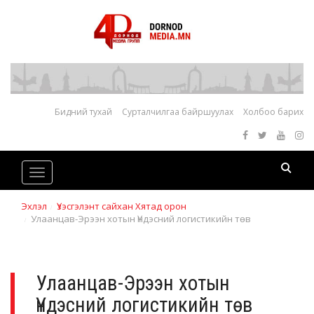
Бидний тухай
Сурталчилгаа байршуулах
Холбоо барих
Toggle
navigation
Эхлэл
Үзэсгэлэнт сайхан Хятад орон
Улаанцав-Эрээн хотын Үндэсний логистикийн төв
Улаанцав-Эрээн хотын
Үндэсний логистикийн төв