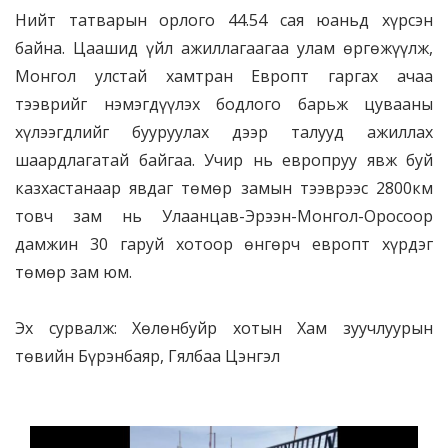
Нийт татварын орлого 44.54 сая юаньд хүрсэн
байна. Цаашид үйл ажиллагаагаа улам өргөжүүлж,
Монгол улстай хамтран Европт гаргах ачаа
тээврийг нэмэгдүүлэх бодлого барьж цувааны
хүлээгдлийг бууруулах дээр талууд ажиллах
шаардлагатай байгаа. Учир нь европруу явж буй
казхастанаар явдаг төмөр замын тээврээс 2800км
товч зам нь Улаанцав-Эрээн-Монгол-Оросоор
дамжин 30 гаруй хотоор өнгөрч европт хүрдэг
төмөр зам юм.
Эх сурвалж: Хөлөнбуйр хотын Хам зуучлуурын
төвийн Бүрэнбаяр, Гялбаа Цэнгэл