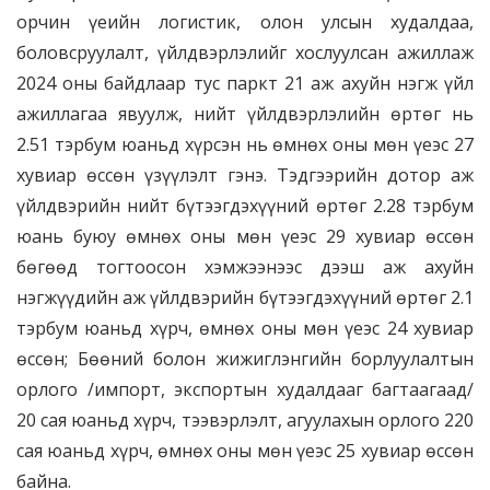
орчин үеийн логистик, олон улсын худалдаа,
боловсруулалт, үйлдвэрлэлийг хослуулсан ажиллаж
2024 оны байдлаар тус паркт 21 аж ахуйн нэгж үйл
ажиллагаа явуулж, нийт үйлдвэрлэлийн өртөг нь
2.51 тэрбум юаньд хүрсэн нь өмнөх оны мөн үеэс 27
хувиар өссөн үзүүлэлт гэнэ. Тэдгээрийн дотор аж
үйлдвэрийн нийт бүтээгдэхүүний өртөг 2.28 тэрбум
юань буюу өмнөх оны мөн үеэс 29 хувиар өссөн
бөгөөд тогтоосон хэмжээнээс дээш аж ахуйн
нэгжүүдийн аж үйлдвэрийн бүтээгдэхүүний өртөг 2.1
тэрбум юаньд хүрч, өмнөх оны мөн үеэс 24 хувиар
өссөн; Бөөний болон жижиглэнгийн борлуулалтын
орлого /импорт, экспортын худалдааг багтаагаад/
20 сая юаньд хүрч, тээвэрлэлт, агуулахын орлого 220
сая юаньд хүрч, өмнөх оны мөн үеэс 25 хувиар өссөн
байна.