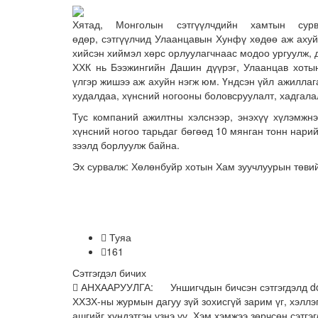
Хятад, Монголын сэтгүүлчдийн хамтын с
өдөр, сэтгүүлчид Улаанцавын Хунфү хөдөө аж аху
хийсэн хиймэл хөрс орлуулагчнаас модоо ургуулж, 
ХХК нь Бээжингийн Дашин дүүрэг, Улаанцав хоты
үлгэр жишээ аж ахуйн нэгж юм. Үндсэн үйл ажиллаг
худалдаа, хүнсний ногооны боловсруулалт, хадгала
Тус компаний ажилтны хэлснээр, энэхүү хүлэмжнэ
хүнсний ногоо тарьдаг бөгөөд 10 мянган тонн нарий
зээлд борлуулж байна.
Эх сурвалж: Хөлөнбуйр хотын Хам зуучлуурын төви
Туяа
161
Сэтгэгдэл бичих
АНХААРУУЛГА: Уншигчдын бичсэн сэтгэгдэлд dor
ХХЗХ-ны журмын дагуу зүй зохисгүй зарим үг, хэллэг
ашгийг хүндэтгэн үзнэ үү. Хэм хэмжээ зөрчсөн сэтгэг