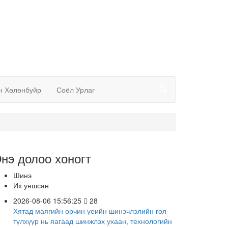
н Хөлөнбуйр
Соёл Урлаг
нэ долоо хоногт
Шинэ
Их уншсан
2026-08-06 15:56:25
28
Хятад маягийн орчин үеийн шинэчлэлийн гол
түлхүүр нь яагаад шинжлэх ухаан, технологийн