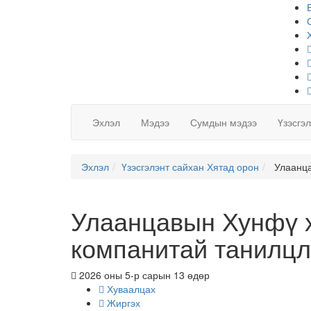
Эхлэл
Мэдээ
Сумдын мэдээ
Үзэсгэ
Эхлэл
Үзэсгэлэнт сайхан Хятад орон
Улаанца
Улаанцавын Хунфү 
компанитай танилц
2026 оны 5-р сарын 13 өдөр
Хуваалцах
Жиргэх