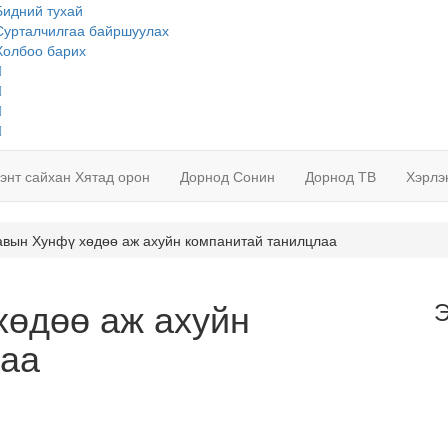
Бидний тухай
Сурталчилгаа байршуулах
Холбоо барих
лэнт сайхан Хятад орон
Дорнод Сонин
Дорнод ТВ
Хэрлэ
вын Хунфү хөдөө аж ахуйн компанитай танилцлаа
хөдөө аж ахуйн
Э
лаа