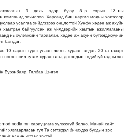
урвалжлагын 3 дахь өдөр буюу 5–р сарын 13–ны
йн компанид зочиллоо. Хөрсөнд биш наргил модны холтсоор
дуслаар усалгаа хийдгээрээ онцлогтой Хунфү хөдөө аж ахуйн
н хамтран байгуулсан аж үйлдвэрийн хамтын ажиллагааны
аанд нь хүлэмжийн тариалан, хөдөө аж ахуйн бүтээгдэхүүний
лт багтдаг.
эс 10 сарын турш улаан лооль хураан авдаг. 30 га газарт
н ногоог жил тутам хураан авч, дотоодын төдийгүй гадны зах
йн Бүрэнбаяр, Гялбаа Цэнгэл
nodmedia.mn хариуцлага хүлээхгүй болно. Манай сайт
ийг хязгаарласан тул Та сэтгэгдэл бичихдээ бусдын эрх
длийг админ устгах эрхтэй.