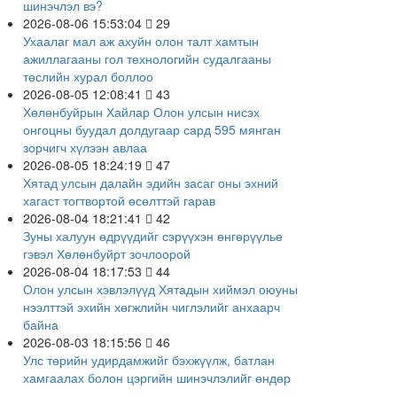
шинэчлэл вэ?
2026-08-06 15:53:04
29
Ухаалаг мал аж ахуйн олон талт хамтын
ажиллагааны гол технологийн судалгааны
төслийн хурал боллоо
2026-08-05 12:08:41
43
Хөлөнбуйрын Хайлар Олон улсын нисэх
онгоцны буудал долдугаар сард 595 мянган
зорчигч хүлээн авлаа
2026-08-05 18:24:19
47
Хятад улсын далайн эдийн засаг оны эхний
хагаст тогтвортой өсөлттэй гарав
2026-08-04 18:21:41
42
Зуны халуун өдрүүдийг сэрүүхэн өнгөрүүлье
гэвэл Хөлөнбуйрт зочлоорой
2026-08-04 18:17:53
44
Олон улсын хэвлэлүүд Хятадын хиймэл оюуны
нээлттэй эхийн хөгжлийн чиглэлийг анхаарч
байна
2026-08-03 18:15:56
46
Улс төрийн удирдамжийг бэхжүүлж, батлан
хамгаалах болон цэргийн шинэчлэлийг өндөр
чанартай урагшлуулна