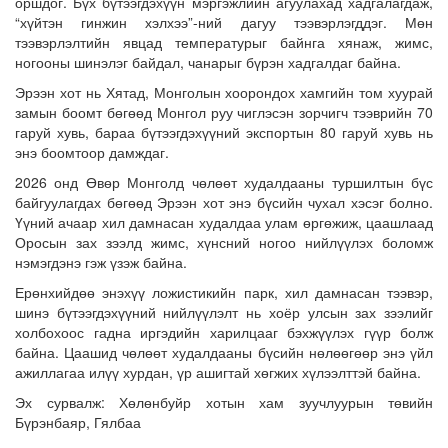
оршдог. Бүх бүтээгдэхүүн мэргэжлийн агуулахад хадгалагдаж,
“хүйтэн гинжин хэлхээ”-ний дагуу тээвэрлэгддэг. Мөн
тээвэрлэлтийн явцад температурыг байнга хянаж, жимс,
ногооны шинэлэг байдал, чанарыг бүрэн хадгалдаг байна.
Эрээн хот нь Хятад, Монголын хоорондох хамгийн том хуурай
замын боомт бөгөөд Монгол руу чиглэсэн зорчигч тээврийн 70
гаруй хувь, бараа бүтээгдэхүүний экспортын 80 гаруй хувь нь
энэ боомтоор дамждаг.
2026 онд Өвөр Монголд чөлөөт худалдааны туршилтын бүс
байгуулагдах бөгөөд Эрээн хот энэ бүсийн чухал хэсэг болно.
Үүний ачаар хил дамнасан худалдаа улам өргөжиж, цаашлаад
Оросын зах зээлд жимс, хүнсний ногоо нийлүүлэх боломж
нэмэгдэнэ гэж үзэж байна.
Ерөнхийдөө энэхүү ложистикийн парк, хил дамнасан тээвэр,
шинэ бүтээгдэхүүний нийлүүлэлт нь хоёр улсын зах зээлийг
холбохоос гадна иргэдийн харилцааг бэхжүүлэх гүүр болж
байна. Цаашид чөлөөт худалдааны бүсийн нөлөөгөөр энэ үйл
ажиллагаа илүү хурдан, үр ашигтай хөгжих хүлээлттэй байна.
Эх сурвалж: Хөлөнбуйр хотын хам зуучлуурын төвийн
Бүрэнбаяр, Гялбаа