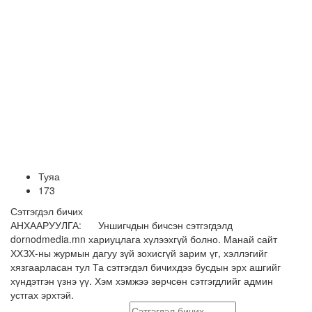
Туяа
173
Сэтгэгдэл бичих
АНХААРУУЛГА: Уншигчдын бичсэн сэтгэгдэлд
dornodmedia.mn хариуцлага хүлээхгүй болно. Манай сайт
ХХЗХ-ны журмын дагуу зүй зохисгүй зарим үг, хэллэгийг
хязгаарласан тул Та сэтгэгдэл бичихдээ бусдын эрх ашгийг
хүндэтгэн үзнэ үү. Хэм хэмжээ зөрчсөн сэтгэгдлийг админ
устгах эрхтэй.