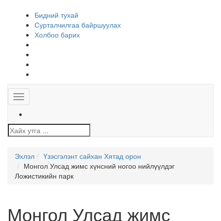
Бидний тухай
Сурталчилгаа байршуулах
Холбоо барих
Toggle
navigation
Эхлэл
Үзэсгэлэнт сайхан Хятад орон
Монгол Улсад жимс хүнсний ногоо нийлүүлдэг
Ложистикийн парк
Монгол Улсад жимс