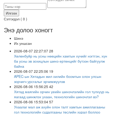
Сэтгэгдэл (
0
)
Энэ долоо хоногт
Шинэ
Их уншсан
2026-08-07 22:27:07
28
Хөлөнбуйр нь усны нөөцийн хамтын хүчийг нэгтгэн, хүн
ба усны эв зохицлын шинэ ертөнцийг бүтээн байгуулж
байна
2026-08-07 22:25:06
19
APEC-ын Хятадын жил хилийн боомтын олон улсын
зорчигч урсгалыг эрчимжүүлэв
2026-08-06 15:56:25
42
Хятад маягийн орчин үеийн шинэчлэлийн гол түлхүүр нь
яагаад шинжлэх ухаан, технологийн шинэчлэл вэ?
2026-08-06 15:53:04
57
Ухаалаг мал аж ахуйн олон талт хамтын ажиллагааны
гол технологийн судалгааны төслийн хурал боллоо