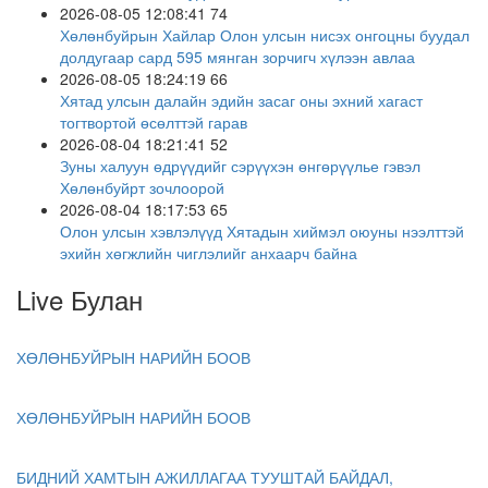
2026-08-05 12:08:41
74
Хөлөнбуйрын Хайлар Олон улсын нисэх онгоцны буудал
долдугаар сард 595 мянган зорчигч хүлээн авлаа
2026-08-05 18:24:19
66
Хятад улсын далайн эдийн засаг оны эхний хагаст
тогтвортой өсөлттэй гарав
2026-08-04 18:21:41
52
Зуны халуун өдрүүдийг сэрүүхэн өнгөрүүлье гэвэл
Хөлөнбуйрт зочлоорой
2026-08-04 18:17:53
65
Олон улсын хэвлэлүүд Хятадын хиймэл оюуны нээлттэй
эхийн хөгжлийн чиглэлийг анхаарч байна
2026-08-03 18:15:56
80
Live Булан
Улс төрийн удирдамжийг бэхжүүлж, батлан хамгаалах
болон цэргийн шинэчлэлийг өндөр чанартай
урагшлуулна
ХӨЛӨНБУЙРЫН НАРИЙН БООВ
2026-08-03 18:13:14
83
Өвөр Монголын Тариалангийн их сургууль манай Хятад
улсын “Нэг бүс нэг зам” төслөөр гадаадад 3 Шинжлэх
ХӨЛӨНБУЙРЫН НАРИЙН БООВ
үхаан техник мэргэжлийн жижиг хүрээлэн байгуулав
2026-07-30 17:47:28
78
Дөрөө жийж урагшилсан “ Шинэхэн хундагат ” хөл
БИДНИЙ ХАМТЫН АЖИЛЛАГАА ТУУШТАЙ БАЙДАЛ,