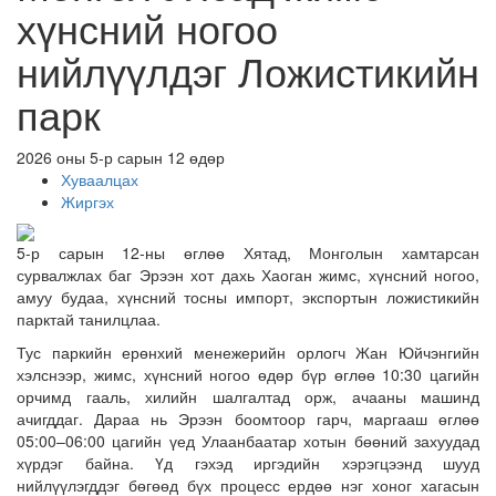
хүнсний ногоо
нийлүүлдэг Ложистикийн
парк
2026 оны 5-р сарын 12 өдөр
Хуваалцах
Жиргэх
5-р сарын 12-ны өглөө Хятад, Монголын хамтарсан
сурвалжлах баг Эрээн хот дахь Хаоган жимс, хүнсний ногоо,
амуу будаа, хүнсний тосны импорт, экспортын ложистикийн
парктай танилцлаа.
Тус паркийн ерөнхий менежерийн орлогч Жан Юйчэнгийн
хэлснээр, жимс, хүнсний ногоо өдөр бүр өглөө 10:30 цагийн
орчимд гааль, хилийн шалгалтад орж, ачааны машинд
ачигддаг. Дараа нь Эрээн боомтоор гарч, маргааш өглөө
05:00–06:00 цагийн үед Улаанбаатар хотын бөөний захуудад
хүрдэг байна. Үд гэхэд иргэдийн хэрэгцээнд шууд
нийлүүлэгддэг бөгөөд бүх процесс ердөө нэг хоног хагасын