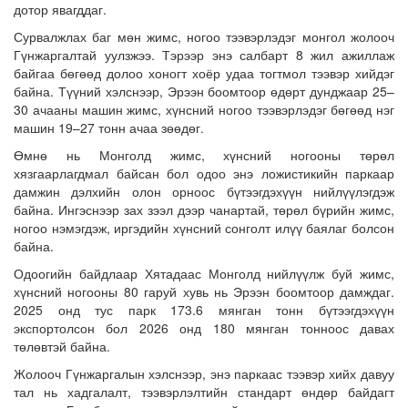
дотор явагддаг.
Сурвалжлах баг мөн жимс, ногоо тээвэрлэдэг монгол жолооч
Гүнжаргалтай уулзжээ. Тэрээр энэ салбарт 8 жил ажиллаж
байгаа бөгөөд долоо хоногт хоёр удаа тогтмол тээвэр хийдэг
байна. Түүний хэлснээр, Эрээн боомтоор өдөрт дунджаар 25–
30 ачааны машин жимс, хүнсний ногоо тээвэрлэдэг бөгөөд нэг
машин 19–27 тонн ачаа зөөдөг.
Өмнө нь Монголд жимс, хүнсний ногооны төрөл
хязгаарлагдмал байсан бол одоо энэ ложистикийн паркаар
дамжин дэлхийн олон орноос бүтээгдэхүүн нийлүүлэгдэж
байна. Ингэснээр зах зээл дээр чанартай, төрөл бүрийн жимс,
ногоо нэмэгдэж, иргэдийн хүнсний сонголт илүү баялаг болсон
байна.
Одоогийн байдлаар Хятадаас Монголд нийлүүлж буй жимс,
хүнсний ногооны 80 гаруй хувь нь Эрээн боомтоор дамждаг.
2025 онд тус парк 173.6 мянган тонн бүтээгдэхүүн
экспортолсон бол 2026 онд 180 мянган тонноос давах
төлөвтэй байна.
Жолооч Гүнжаргалын хэлснээр, энэ паркаас тээвэр хийх давуу
тал нь хадгалалт, тээвэрлэлтийн стандарт өндөр байдагт