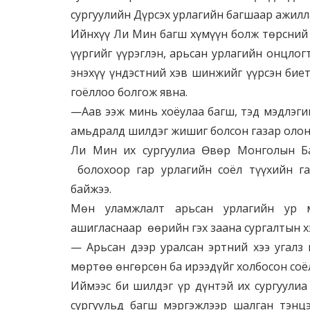
сургуулийн Дүрсэх урлагийн багшаар ажилл
Ийнхүү Ли Мин багш хүмүүн болж төрсний 
үүргийг үүрэглэн, арьсан урлагийн онцлог
энэхүү үндэстний хэв шинжийг үүрсэн бие
гоёллоо болгож явна.
—Аав ээж минь хоёулаа багш, тэд мэдлэги
амьдралд шилдэг жишиг болсон газар олон
Ли Мин их сургуулиа Өвөр Монголын Ба
болохоор гар урлагийн соёл түүхийн га
байжээ.
Мөн уламжлалт арьсан урлагийн ур мэ
ашигласнаар өөрийн гэх заана сургалтын х
— Арьсан дээр уралсан эртний хээ угалз
мөртөө өнгөрсөн ба ирээдүйг холбосон соё
Иймээс би шилдэг үр дүнтэй их сургуулиа
сургуульд багш мэргэжлээр шалган тэнцэ