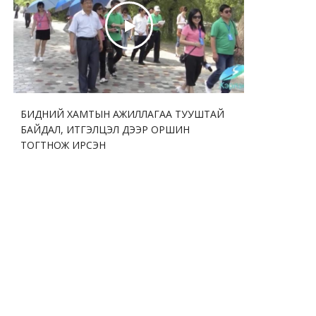
Ерөнхийлөгчтэй хэлэлцээр хийв
БИДНИЙ ХАМТЫН АЖИЛЛАГАА ТУУШТАЙ
БАЙДАЛ, ИТГЭЛЦЭЛ ДЭЭР ОРШИН
ТОГТНОЖ ИРСЭН