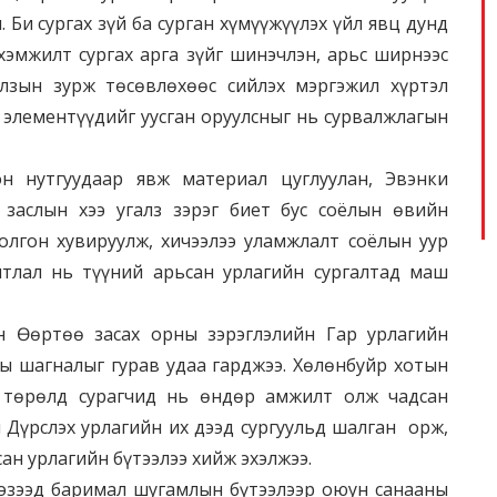
. Би сургах зүй ба сурган хүмүүжүүлэх үйл явц дунд
хэмжилт сургах арга зүйг шинэчлэн, арьс ширнээс
галзын зурж төсөвлөхөөс сийлэх мэргэжил хүртэл
 элементүүдийг уусган оруулсныг нь сурвалжлагын
он нутгуудаар явж материал цуглуулан, Эвэнки
 заслын хээ угалз зэрэг биет бус соёлын өвийн
олгон хувируулж, хичээлээ уламжлалт соёлын уур
мтлал нь түүний арьсан урлагийн сургалтад маш
н Өөртөө засах орны зэрэглэлийн Гар урлагийн
ы шагналыг гурав удаа гарджээ. Хөлөнбуйр хотын
5 төрөлд сурагчид нь өндөр амжилт олж чадсан
ч Дүрслэх урлагийн их дээд сургуульд шалган орж,
ан урлагийн бүтээлээ хийж эхэлжээ.
хэзээд баримал шугамлын бүтээлээр оюун санааны