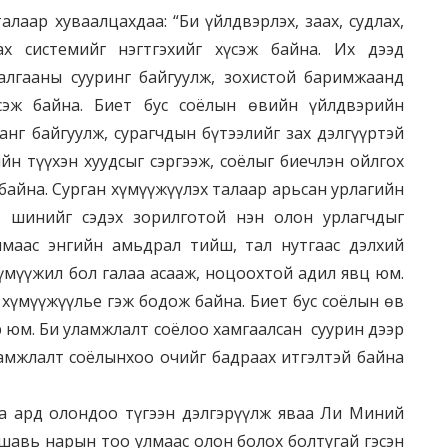
лаар хуваалцахдаа: “Би үйлдвэрлэх, заах, судлах,
ах системийг нэгтгэхийг хүсэж байна. Их дээд
алгааны сууринг байгуулж, зохистой баримжаанд
үсэж байна. Биет бус соёлын өвийн үйлдвэрийн
нг байгуулж, сурагчдын бүтээлийг зах дэлгүүртэй
йн түүхэн хуудсыг сэргээж, соёлыг биечлэн ойлгох
айна. Сурган хүмүүжүүлэх талаар арьсан урлагийн
 шинийг сэдэх зорилготой нэн олон урлагчдыг
имаас энгийн амьдрал тийш, тал нутгаас дэлхий
үмүүжил бол галаа асааж, ноцоохтой адил явц юм.
хүмүүжүүлье гэж бодож байна. Биет бус соёлын өв
р юм. Би уламжлалт соёлоо хамгаалсан суурин дээр
амжлалт соёлынхоо очийг бадраах итгэлтэй байна
аа ард олондоо түгээн дэлгэрүүлж яваа Ли Миний
шавь нарын тоо улмаас олон болох болтугай гэсэн