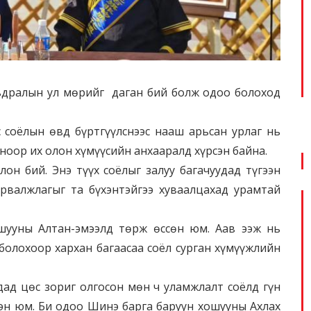
ьдралын ул мөрийг даган бий болж одоо болоход
 соёлын өвд бүртгүүлснээс нааш арьсан урлаг нь
ноор их олон хүмүүсийн анхааралд хүрсэн байна.
лон бий. Энэ түүх соёлыг залуу багачуудад түгээн
рвалжлагыг та бүхэнтэйгээ хуваалцахад урамтай
шууны Алтан-эмээлд төрж өссөн юм. Аав ээж нь
болохоор хархан багаасаа соёл сурган хүмүүжлийн
ад цөс зориг олгосон мөн ч уламжлалт соёлд гүн
сэн юм. Би одоо Шинэ барга баруун хошууны Ахлах