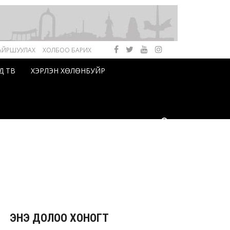
АЙРШУУЛАХ
ХОЛБОО БАРИХ
Д ТВ
ХЭРЛЭН ХӨЛӨНБУЙР
ЭНЭ ДОЛОО ХОНОГТ