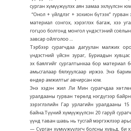
сурган хүмүүжүүлэх аян замаа эхлүүлсэн юм
“Онол + үйлдлэг + зохион бүтээх” гурван 
материал сонгох, хэрэглэх багаж, хээ у
гогцоо болгонд монгол үндэстэний соёлын
завсар ойлголоо …
Тэрбээр сурагчдаа дагуулан малжих ор
үндэстний үйсэн зураг, Буриадын хувцас
эх баялгийг сургалтынхаа бор материал б
амьсгалаар бялхуулсаар иржээ. Энэ бари
өндөр амжилтыг авчирсан юм.
Энэ хэдэн жил Ли Мин сурагчдаа хөтлө
уралдааны гурван төрөлд нэгдүгээр байрн
зэрэглэлийн Гар урлагийн уралдааны 1
байна.Түүний хүмүүжүүлсэн 20 гаруй сураг
үүнд таван шавь нь тусгай мэргэжлээр арьс
— Сурган хүмүүжүүлэгч болсны хувьд, би 