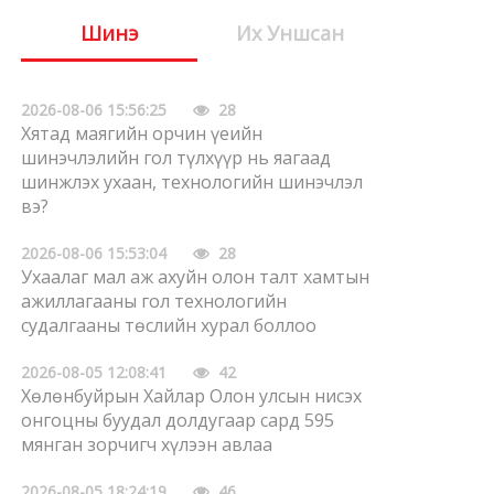
Шинэ
Их Уншсан
2026-08-06 15:56:25
28
Хятад маягийн орчин үеийн
шинэчлэлийн гол түлхүүр нь яагаад
шинжлэх ухаан, технологийн шинэчлэл
вэ?
2026-08-06 15:53:04
28
Ухаалаг мал аж ахуйн олон талт хамтын
ажиллагааны гол технологийн
судалгааны төслийн хурал боллоо
2026-08-05 12:08:41
42
Хөлөнбуйрын Хайлар Олон улсын нисэх
онгоцны буудал долдугаар сард 595
мянган зорчигч хүлээн авлаа
2026-08-05 18:24:19
46