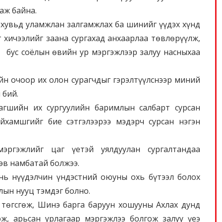
аж байна.
хувьд уламжлан залгамжлах ба шинийг үүдэх хүнд
т хичээлийг заана сургахад анхаарлаа төвлөрүүлж,
т бус соёлын өвийн ур мэргэжлээр залуу насныхаа
йн очоор их олон сурагчдыг гэрэлтүүлснээр миний
 бий.
гшийн их сургуулийн баримлын салбарт сурсан
йхамшгийг бие сэтгэлээрээ мэдэрч сурсан нэгэн
ргэжлийг цаг үетэй уялдуулан сургалтандаа
эв намбатай болжээ.
 нь нүүдэлчин үндэстний оюуны охь бүтээл болох
лын нууц тэмдэг болно.
 төгсгөж, Шинэ барга баруун хошууны Ахлах дунд
ж, арьсан урлагаар мэргэжлээ болгож залуу үеэ