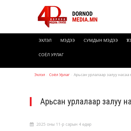
ЭХЛЭЛ
МЭДЭЭ
СУМДЫН МЭДЭЭ
Ү
СОЁЛ УРЛАГ
Эхлэл
Соёл Урлаг
Арьсан урлалаар залуу насаа
Арьсан урлалаар залуу н
2025 оны 11-р сарын 4 өдөр