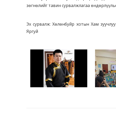
зөгнөлийг тавин сурвалжлагаа өндөрлүүль
Эх сурвалж: Хөлөнбуйр хотын Хам зуучлуу
Яргуй