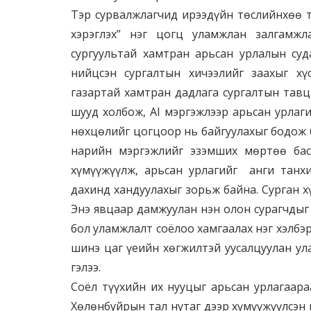
Тэр сурвалжлагчид ирээдүйн төслийнхөө та
хэрэглэх” нэг цогц уламжлан залгамжл
сургуультай хамтран арьсан урлалын суд
нийцсэн сургалтын хичээлийг заахыг х
газартай хамтран дадлага сургалтын тавца
шууд холбож, AI мэргэжлээр арьсан урлаги
нөхцөлийг цогцоор нь байгуулахыг бодож б
нарийн мэргэжлийг эзэмших мөртөө бас
хүмүүжүүлж, арьсан урлагийг анги танх
дахинд хандуулахыг зорьж байна. Сурган х
Энэ явцаар дамжуулан нэн олон сурагчдыг 
бол уламжлалт соёлоо хамгаалах нэг хэлбэ
шинэ цаг үеийн хөгжилтэй уусалцуулан ул
гэлээ.
Соёл түүхийн их нууцыг арьсан урлагаар
Хөлөнбуйрын тал нутаг дээр хүмүүжүүлсэн 