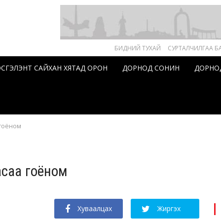
БИДНИЙ ТУХАЙ
СУРТАЛЧИЛГАА Б
ЗЭСГЭЛЭНТ САЙХАН ХЯТАД ОРОН
ДОРНОД СОНИН
ДОРНО
 гоёном
асаа гоёном
Хуваалцах
Жиргэх