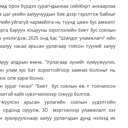
имд орох бүрдээ сурагчдынхаа сийлбэрт анхаарлаа
э цаг үеийн залуучуудын бие дээр гэрэлтэж байхыг
ийн уйгагүй чармайлга нь түүнд цөөн бус амжилт
рга баруун хошууны зэрэглэлийн биет бус соёлын
 үнэлэгдэж, 2025 онд бас “Шилдэг уламжлагч”-ийн
залуу насаа арьсан урлагаар гоёсон түүний залуу
 яруу алдрын өмнө, “Урлагаар хүнийг хүмүүжүүлэх,
ин улам эрс бат зоригтойгоор замнах болсныг нь
эс олж харж болно.
н зураг төсөл” “Биет бус соёлын өв + тоочилсон
хитэй хайх сүвэгчилэхээр сэжүүр болгов.
жүүлсэн арьсан урлагийн соёлын үүдэлтийн
н ордонд оруулж, 3D мэргэжлээр уламжлалт хээ
н хувируулснаар залуу урлагчдын дунд нэлээд их