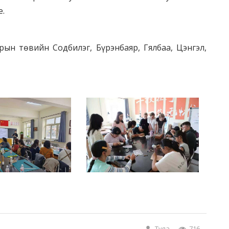
е.
рын төвийн Содбилэг, Бүрэнбаяр, Гялбаа, Цэнгэл,
Туяа
716