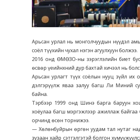
Арьсан урлал нь монголчуудын нүүдэл ам
соёл түүхийн чухал нэгэн агуулхуун болжээ.
2016 онд ӨМӨЗО-ны зэрэглэлийн биет бус
өсвөр үеийнхний дур бахтай хичээл нь болс
Арьсан урлагт түүх соёлын нууц зүйл их о
дэлгэрүүлж яваа залуу багш Ли Миний су
байна.
Тэрбээр 1999 онд Шинэ барга баруун хо
хоёулаа багш мэргэжлээр ажиллаж байгаа 
орчинд өсөн торнижээ.
— Хөлөнбуйрын өргөн уудам тал нутаг над
зузаан хайр сэтгэлгэтэй болгон хүмүүжүүл