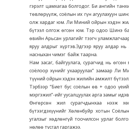
гэрэлт цамхагаа болгодог. Би ангийн танх
төвлөрүүлж, соёлын их гүн агуулахуун шин
олж хардаг юм. Ли Миний ойрын хэдэн жил
бүтээл олгож өгсөн юм. Тэр одоо Шинэ ба
өвийн Арьсан урлагийг тээгч уламжлагчаар
яруу алдрыг хүртэв.Эдгээр яруу алдар нь 
насныхан чимэг байж таарна.
Нам засаг, байгуулага, сурагчид нь өгсөн
соёлоор хүнийг ухааруулах” замаар Ли М
түүний ойрын хэдэн жилийн амжилт бүтээлэ
Тэрбээр “Биет бус соёлын өв + одоо үеий
мэргэжил”-ийг уусалцуулах арга замыг идэв
Өнгөрсөн жил сурагчдынхаа нээж хөг
бүтээгдэхүүнийг Хөлөнбуйр хотын Соёлы
угалзыг хөдлөнгүй тоочилсон урлаг болго
нөлөө тусгал гаргажээ.