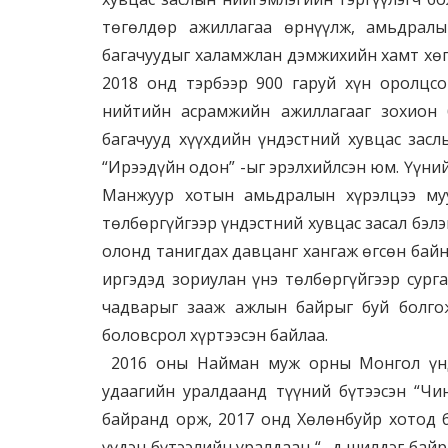
төгөлдөр ажиллагаа өрнүүлж, амьдралы
багачуудыг халамжлан дэмжихийн хамт хө
2018 онд тэрбээр 900 гаруй хүн оролцсон
нийтийн асрамжийн ажиллагааг зохион 
багачууд хүүхдийн үндэстний хувцас засл
“Ирээдүйн одон” -ыг эрэлхийлсэн юм. Үүн
Манжуур хотын амьдралын хүрэлцээ муу
төлбөргүйгээр үндэстний хувцас засал бэлэ
олонд танигдах давцанг хангаж өгсөн байн
иргэдэд зориулан үнэ төлбөргүйгээр сург
чадварыг зааж ажлын байрыг буй болго
боловсрол хүртээсэн байлаа.
2016 оны Найман муж орны Монгол үндэ
удаагийн уралдаанд түүний бүтээсэн “Чи
байранд орж, 2017 онд Хөлөнбуйр хотод б
үүдэн бүтээлийн уралдаан “ -д шилдэг бай