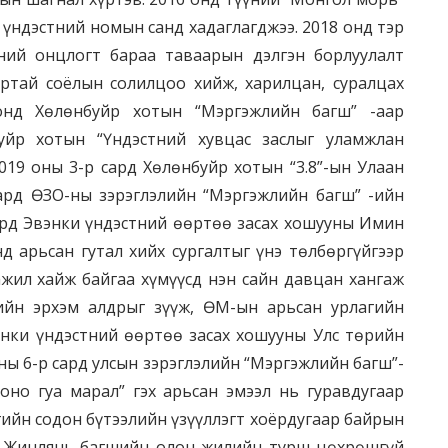
 үндэстний номын санд хадаглагджээ. 2018 онд тэр
ний онцлогт бараа таваарын дэлгэн борлуулалт
артай соёлын солилцоо хийж, харилцан, суралцах
 онд Хөлөнбуйр хотын “Мэргэжлийн багш” -аар
уйр хотын “Үндэстний хувцас заслыг уламжлан
019 оны 3-р сард Хөлөнбуйр хотын “3.8”-ын Улаан
сард ӨЗО-ны зэрэглэлийн “Мэргэжлийн багш” -ийн
сард Эвэнки үндэстний өөртөө засах хошууны Имин
д арьсан гутал хийх сургалтыг үнэ төлбөргүйгээр
ажил хайж байгаа хүмүүсд нэн сайн давцан хангаж
-ийн эрхэм алдрыг зүүж, ӨМ-ын арьсан урлагийн
энки үндэстний өөртөө засах хошууны Улс төрийн
ны 6-р сард улсын зэрэглэлийн “Мэргэжлийн багш”-
чоно гуа марал” гэх арьсан эмээл нь гуравдугаар
ийн содон бүтээлийн үзүүллэгт хоёрдугаар байрын
ин Жинлянь багшийн олон жилийн турш цөхрөшгүй