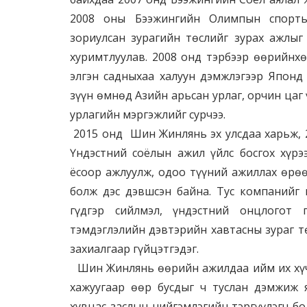
2008 оны Бээжингийн Олимпын спорты
зориулсан зурагийн төслийг зурах ажлыг
хуримтлуулав. 2008 онд тэрбээр өөрийнхөн
элгэн садныхаа халуун дэмжлэгээр Японд
зүүн өмнөд Азийн арьсан урлаг, орчин цаг 
урлагийн мэргэжлийг сурчээ.
2015 онд Шин Жинлянь эх улсдаа харьж, 
Үндэстний соёлын ажил үйлс босгох хүрэ
ёсоор ажлуулж, одоо түүний ажиллах өрөө
болж дэс дэвшсэн байна. Тус компанийг г
гүдгэр сийлмэл, үндэстний онцлогот 
тэмдэглэлийн дэвтэрийн хавтасны зураг т
захиалгаар гүйцэтгэдэг.
Шин Жинлянь өөрийн ажилдаа ийм их хүч
хажуугаар өөр бусдыг ч туслан дэмжиж 
хувцас заслын нийгэмлэгийн тэргүүлэгч б