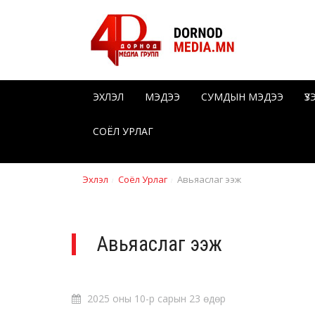
ЭХЛЭЛ
МЭДЭЭ
СУМДЫН МЭДЭЭ
Ү
СОЁЛ УРЛАГ
Эхлэл
Соёл Урлаг
Авьяаслаг ээж
Авьяаслаг ээж
2025 оны 10-р сарын 23 өдөр