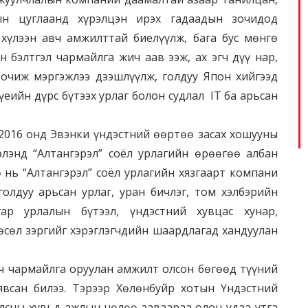
н цуглаанд хүрэлцэн ирэх гадаадын зочидод
 хүлээн авч амжилттай биелүүлж, бага бус мөнгө
 бэлтгэл чармайлга жич аав ээж, ах эгч дүү нар,
 очиж мэргэжлээ дээшлүүлж, голдуу Япон хийгээд
үеийн дүрс бүтээх урлаг болон судлал IT ба арьсан
2016 онд Эвэнки үндэстний өөртөө засах хошууны
элэнд “Алтангэрэл” соёл урлагийн өрөөгөө албан
 нь “Алтангэрэл” соёл урлагийн хязгаарт компани
олдуу арьсан урлаг, уран бичлэг, том хэлбэрийн
гар урлалын бүтээл, үндэстний хувцас хунар,
өсөл зэргийг хэрэглэгчдийн шаардлагад хандуулан
 чармайлга оруулан амжилт олсон бөгөөд түүний
явсан билээ. Тэрээр Хөлөнбуйр хотын Үндэстний
олсны хувьд ажлын чөлөө заваараа олон удаа утга