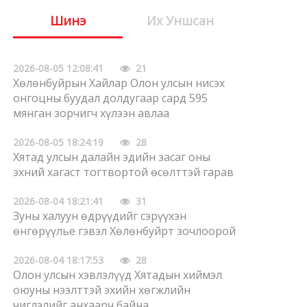
Шинэ
Их Уншсан
2026-08-05 12:08:41
21
Хөлөнбуйрын Хайлар Олон улсын нисэх
онгоцны буудал долдугаар сард 595
мянган зорчигч хүлээн авлаа
2026-08-05 18:24:19
28
Хятад улсын далайн эдийн засаг оны
эхний хагаст тогтвортой өсөлттэй гарав
2026-08-04 18:21:41
31
Зуны халуун өдрүүдийг сэрүүхэн
өнгөрүүлье гэвэл Хөлөнбуйрт зочлоорой
2026-08-04 18:17:53
28
Олон улсын хэвлэлүүд Хятадын хиймэл
оюуны нээлттэй эхийн хөгжлийн
чиглэлийг анхаарч байна