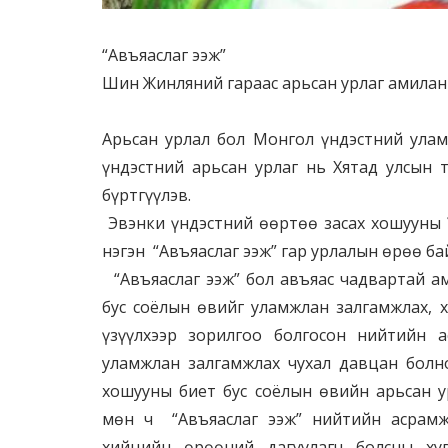
“Авъяаслаг ээж”
Шин Жинляний гараас арьсан урлаг амилан
Улаанба
Арьсан урлал бол Монгол үндэстний улам
үндэстний арьсан урлаг нь Хятад улсын 
бүртгүүлэв.
Эвэнки үндэстний өөртөө засах хошууны Ү
нэгэн “Авъяаслаг ээж” гар урлалын өрөө ба
“Авъяаслаг ээж” бол авъяас чадвартай ам
бус соёлын өвийг уламжлан залгамжлах, 
үзүүлхээр зорилгоо болгосон нийтийн 
уламжлан залгамжлах чухал давцан болн
хошууны биет бус соёлын өвийн арьсан 
мөн ч “Авъяаслаг ээж” нийтийн асрам
хийцийн өрөөний дагуулагч болсны х