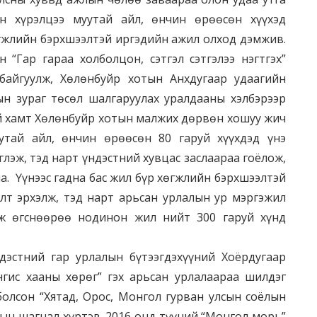
н хүрэлцээ муутай айл, өнчин өрөөсөн хүүхэд
гжлийн бэрхшээлтэй иргэдийн ажил олход дэмжив.
 “Гар гараа холболцон, сэтгэл сэтгэлээ нэгтгэх”
байгуулж, Хөлөнбуйр хотын Анхдугаар удаагийн
ын зураг төсөл шалгаруулах уралдааны хэлбэрээр
ий хамт Хөлөнбуйр хотын малжих дөрвөн хошуу жич
тай айл, өнчин өрөөсөн 80 гаруй хүүхдэд үнэ
глэж, тэд нарт үндэстний хувцас заслаараа гоёлож,
а. Үүнээс гадна бас жил бүр хөгжлийн бэрхшээлтэй
алт эрхэлж, тэд нарт арьсан урлалын ур мэргэжил
ж өгснөөрөө нодинон жил нийт 300 гаруй хүнд
стний гар урлалын бүтээгдэхүүний Хоёрдугаар
нгис хааны хөрөг” гэх арьсан урлалаараа шилдэг
олсон “Хятад, Орос, Монгол гурван улсын соёлын
рын шагнал хүртэв. 2016 онд түүний “Монгол морь”