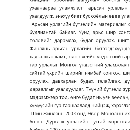
ухаанаараа уламжлалт арьсан урлалын
уяалдуулж, энэхүү биет бус соёлын өвөө ул
Арьсан урлагийн бүтээлийн материалыг со
будлиантай байдаг. Үүнд арьс шир сонго
төлөвийг дарамлах, будаг оруулах, шигт
Жинлянь арьсан урлагийн бүтээгдэхүүнд
хадгалхын хамт, одоо үеийн үндэстний гар
гар урлалыг Монгол үндэстний уламжлалт
сайтай үхрийн ширийг нямбай сонгож, шин
оруулах, давхарлан будах, гялайлгах, д
дарааллыг уяалдуулдаг. Түүний бүтээлд зур
мэдрэмжээр тод, өнгө будаг нь уян зөөлөн,
хүмүүсийн гуа таашаалалд нийцэж, хэрэглэ
Шин Жинлянь 2003 онд Өвөр Монолын их 
болон Дүрслэх урлагийн тусгай мэргэжл
байхдаа 2007 онд Бээжингийн Соёл аялал