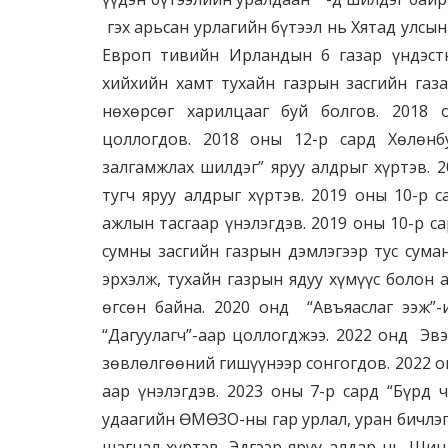
гэх арьсан урлагийн бүтээл нь Хятад улсын
Европ тивийн Ирландын 6 газар үндэст
хийхийн хамт тухайн газрын засгийн газ
нөхөрсөг харилцааг буй болгов. 2018
цоллогдов. 2018 оны 12-р сард Хөлөнб
залгамжлах шилдэг” яруу алдрыг хүртэв. 2
тугч яруу алдрыг хүртэв. 2019 оны 10-р 
ажлын тасгаар үнэлэгдэв. 2019 оны 10-р 
сумны засгийн газрын дэмлэгээр тус суман
эрхэлж, тухайн газрын ядуу хүмүүс болон 
өгсөн байна. 2020 онд “Авъяаслаг ээж”
“Дагуулагч”-аар цоллогджээ. 2022 онд Эв
зөвлөлгөөний гишүүнээр сонгогдов. 2022 о
аар үнэлэгдэв. 2023 оны 7-р сард “Бүрд 
удаагийн ӨМӨЗО-ны гар урлал, уран бичлэг
шагнал хүртэв. Эдгээр яруу алдар нь Ш