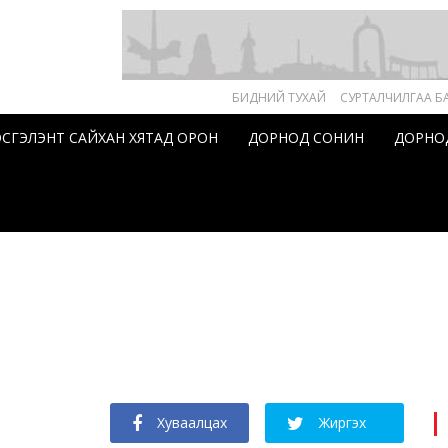
БИДНИЙ ТУХАЙ
СУРТАЛЧИЛГАА Б
ЗЭСГЭЛЭНТ САЙХАН ХЯТАД ОРОН
ДОРНОД СОНИН
ДОРНО
Хуваалцах
Жиргэх