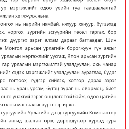
 ур мэргэжлийг одоо үеийн гуа таашаалалтай
амжлан хөгжүүлж явна.
нгох нь нарийн нямбай, няхуур хянуур, бүтээхэд
х, норгох, зургийн эсгүүрийн төсөл гаргах, бор
гэж дүүргэх зэрэг алхам дарааг багтаадаг. Шин
ээ Монгол арьсан урлагийн борогжуун гүн аясыг
 урлалын мэргэжлийг уусгаж, Япон арьсан зургийн
 гар урлалын мэргэжилтэй уяалдуулан, охь чанар
ийг сэдэх мэргэжлийг уяалдуулан зураглах, будаг
үрс тогтоох, гүдгэр сийлэх, хотгор дарах зэрэг
аас нь уран, урсам, бүтэц зураг нь өвөрмөц, биет
 өнгө унахгүй зэрэг онцлоготой байж, одоо цагийн
гч олны магтаалыг хүртсээр иржээ.
сургуулийн Урлагийн дээд сургуулийн Компьютер
ийн ангид шалган орж, дөрөвдүгээр курсэд сурч
 жуулчлалын компаний даамалтай азаар танилцан,