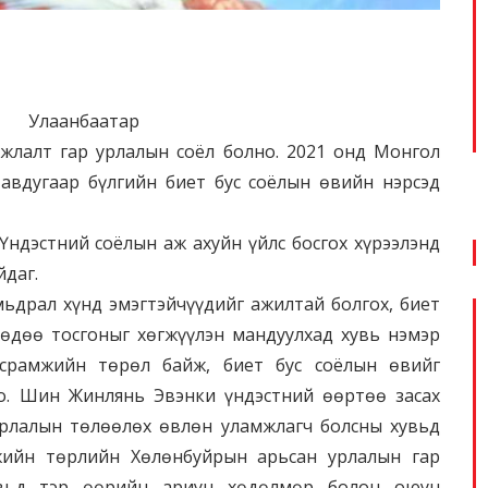
атар
жлалт гар урлалын соёл болно. 2021 онд Монгол
тавдугаар бүлгийн биет бус соёлын өвийн нэрсэд
ндэстний соёлын аж ахуйн үйлс босгох хүрээлэнд
йдаг.
ьдрал хүнд эмэгтэйчүүдийг ажилтай болгох, биет
хөдөө тосгоныг хөгжүүлэн мандуулхад хувь нэмэр
асрамжийн төрөл байж, биет бус соёлын өвийг
о. Шин Жинлянь Эвэнки үндэстний өөртөө засах
урлалын төлөөлөх өвлөн уламжлагч болсны хувьд
жийн төрлийн Хөлөнбуйрын арьсан урлалын гар
увьд тэр өөрийн ариун хөдөлмөр болон оюун