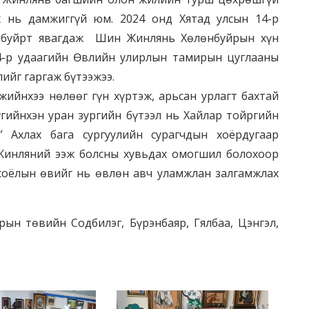
х нь дамжиггүй юм. 2024 онд Хятад улсын 14-р
өнбуйрт явагдаж Шин Жинлянь Хөлөнбуйрын хүн
14-р удаагийн Өвлийн улирлын тамирын цуглааны
ийг гаргаж бүтээжээ.
ийнхээ нөлөөг гүн хүртэж, арьсан урлагт бахтай
үгийнхэн уран зургийн бүтээл нь Хайлар тойргийн
” Ахлах бага сургуулийн сурагчдын хоёрдугаар
 Жинляний ээж болсны хувьдах омогшил болохоор
 соёлын өвийг нь өвлөн авч уламжлан залгамжлах
рын төвийн Содбилэг, Бүрэнбаяр, Гялбаа, Цэнгэл,