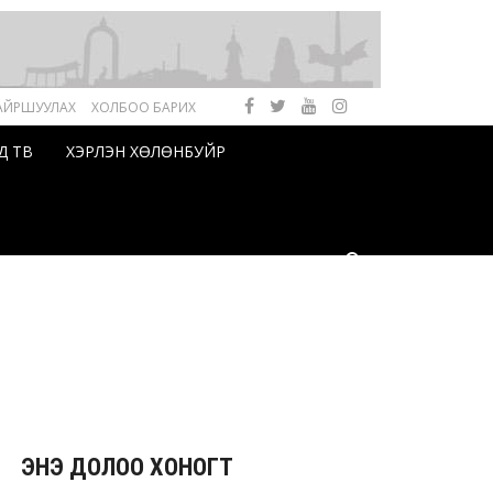
АЙРШУУЛАХ
ХОЛБОО БАРИХ
Д ТВ
ХЭРЛЭН ХӨЛӨНБУЙР
ЭНЭ ДОЛОО ХОНОГТ