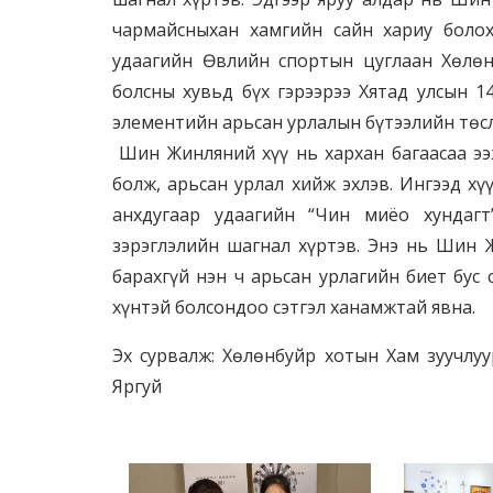
чармайсныхан хамгийн сайн хариу боло
удаагийн Өвлийн спортын цуглаан Хөл
болсны хувьд бүх гэрээрээ Хятад улсын 
элементийн арьсан урлалын бүтээлийн төсл
Шин Жинляний хүү нь хархан багаасаа ээж
болж, арьсан урлал хийж эхлэв. Ингээд хү
анхдугаар удаагийн “Чин миёо хундагт
зэрэглэлийн шагнал хүртэв. Энэ нь Шин
барахгүй нэн ч арьсан урлагийн биет бус
хүнтэй болсондоо сэтгэл ханамжтай явна.
Эх сурвалж: Хөлөнбуйр хотын Хам зуучлуу
Яргуй