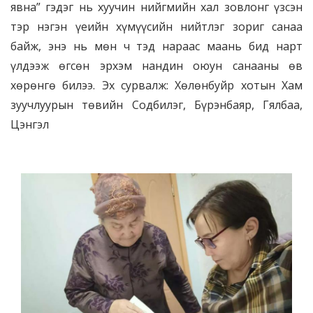
явна” гэдэг нь хуучин нийгмийн хал зовлонг үзсэн
тэр нэгэн үеийн хүмүүсийн нийтлэг зориг санаа
байж, энэ нь мөн ч тэд нараас маань бид нарт
үлдээж өгсөн эрхэм нандин оюун санааны өв
хөрөнгө билээ. Эх сурвалж: Хөлөнбуйр хотын Хам
зуучлуурын төвийн Содбилэг, Бүрэнбаяр, Гялбаа,
Цэнгэл