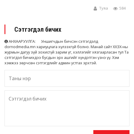
Туяа
584
Сэтгэгдэл бичих
АНХААРУУЛГА: Уншигчдын бичсэн сэтгэгдэлд
dornodmedia.mn хариуцлага хүлээхгүй болно. Манай сайт ХХЗХ-ны
журмын дагуу зүй зохисгүй зарим үг, хэллэгийг хязгаарласан тул Та
сэтгэгдэл бичихдээ бусдын эрх ашгийг хүндэтгэн үзнэ үү. Хэм
хэмжээ зөрчсөн сэтгэгдлийг админ устгах эрхтэй.