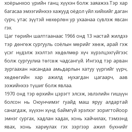
хоёрынхоо үрийн ганц хүүхэн болж заяажээ.Тэр хар
багасаа эмээгийнхээ хажууд оёдол үйл хийхийг даган
сурч, утас зүүтэй нөхөрлөн ур ухаанаа сүвлэж явсан
гэх.
Цаг төрийн шалтгаанаас 1966 онд 13 настай жилдээ
тэр дөнгөж сургууль соёлын мөрийг хөөж, арай гэж
үсэг нүдэлж эхэлтэл хөдөлмөр хүч хүрэлцэхгүйгээс
болж сургуулиа төгсөж чадсангүй. Ингээд тэр арван
зургаахан насандаа амьдарлын хатуу үүргийг үүрч,
хөдөөгийн хар ажилд нухагдан цагаарч, аав
ээжийнхээ түшиг болж явлаа.
1970 онд тэр өрхийн цэрэгт элсэж, эвлэлийн гишүүн
болсон нь Оюунчимэг гуайд маш яруу алдартай
санагдаж, хүүхэн хүнд баймгүй эрэлхэг зоригтойоор
эмнэг сургах, хадлан хадах, хонь хайчилах, тэмээнд
явах, хонь хариулах гэх зэргээр ажил бүхнийг