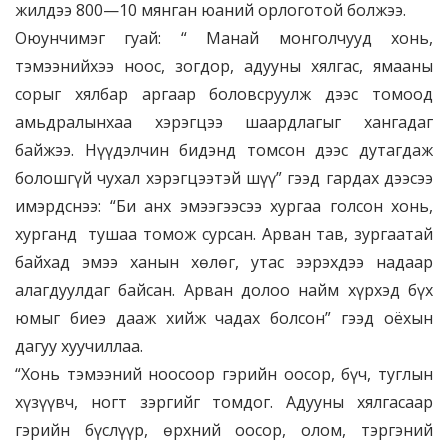
жилдээ 800—10 мянган юаний орлоготой болжээ.
Оюунчимэг гуай: “ Манай монголчууд хонь,
тэмээнийхээ ноос, зогдор, адууны хялгас, ямааны
сорыг хялбар аргаар боловсруулж дээс томоод
амьдралынхаа хэрэгцээ шаардлагыг хангадаг
байжээ. Нүүдэлчин бидэнд томсон дээс дутагдаж
болошгүй чухал хэрэгцээтэй шүү” гээд гардах дээсээ
имэрдснээ: “Би анх эмээгээсээ хургаа голсон хонь,
хурганд тушаа томож сурсан. Арван тав, зургаатай
байхад эмээ ханын хөлөг, утас ээрэхдээ надаар
алагдуулдаг байсан. Арван долоо найм хүрхэд бүх
юмыг биеэ дааж хийж чадах болсон” гээд оёхын
дагуу хуучиллаа.
“Хонь тэмээний ноосоор гэрийн оосор, бүч, туглын
хүзүүвч, ногт зэргийг томдог. Адууны хялгасаар
гэрийн бүслүүр, өрхний оосор, олом, тэргэний