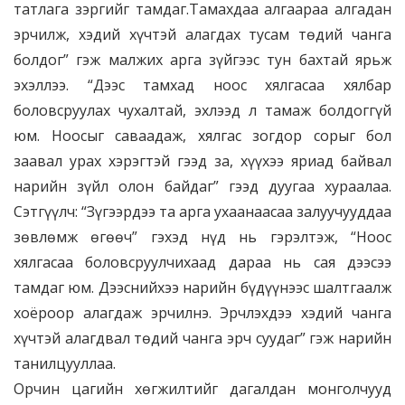
татлага зэргийг тамдаг.Тамахдаа алгаараа алгадан
эрчилж, хэдий хүчтэй алагдах тусам төдий чанга
болдог” гэж малжих арга зүйгээс тун бахтай ярьж
эхэллээ. “Дээс тамхад ноос хялгасаа хялбар
боловсруулах чухалтай, эхлээд л тамаж болдоггүй
юм. Ноосыг саваадаж, хялгас зогдор сорыг бол
заавал урах хэрэгтэй гээд за, хүүхээ яриад байвал
нарийн зүйл олон байдаг” гээд дуугаа хураалаа.
Сэтгүүлч: “Зүгээрдээ та арга ухаанаасаа залуучууддаа
зөвлөмж өгөөч” гэхэд нүд нь гэрэлтэж, “Ноос
хялгасаа боловсруулчихаад дараа нь сая дээсээ
тамдаг юм. Дээснийхээ нарийн бүдүүнээс шалтгаалж
хоёроор алагдаж эрчилнэ. Эрчлэхдээ хэдий чанга
хүчтэй алагдвал төдий чанга эрч суудаг” гэж нарийн
танилцууллаа.
Орчин цагийн хөгжилтийг дагалдан монголчууд