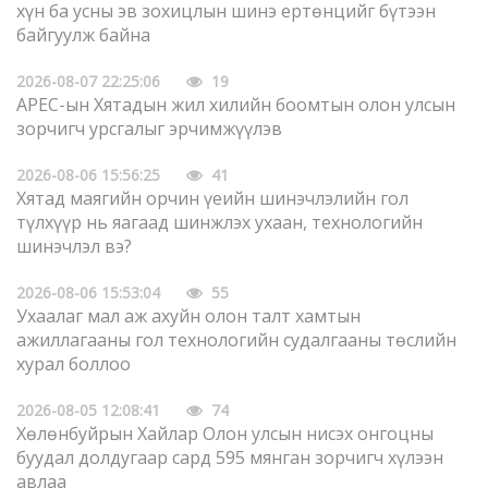
хүн ба усны эв зохицлын шинэ ертөнцийг бүтээн
байгуулж байна
2026-08-07 22:25:06
19
APEC-ын Хятадын жил хилийн боомтын олон улсын
зорчигч урсгалыг эрчимжүүлэв
2026-08-06 15:56:25
41
Хятад маягийн орчин үеийн шинэчлэлийн гол
түлхүүр нь яагаад шинжлэх ухаан, технологийн
шинэчлэл вэ?
2026-08-06 15:53:04
55
Ухаалаг мал аж ахуйн олон талт хамтын
ажиллагааны гол технологийн судалгааны төслийн
хурал боллоо
2026-08-05 12:08:41
74
Хөлөнбуйрын Хайлар Олон улсын нисэх онгоцны
буудал долдугаар сард 595 мянган зорчигч хүлээн
авлаа