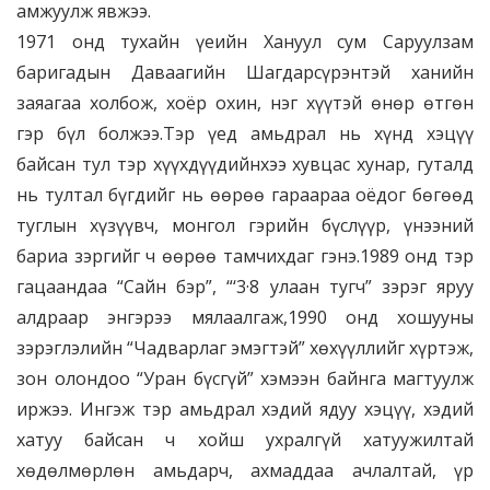
амжуулж явжээ.
1971 онд тухайн үеийн Хануул сум Саруулзам
баригадын Даваагийн Шагдарсүрэнтэй ханийн
заяагаа холбож, хоёр охин, нэг хүүтэй өнөр өтгөн
гэр бүл болжээ.Тэр үед амьдрал нь хүнд хэцүү
байсан тул тэр хүүхдүүдийнхээ хувцас хунар, гуталд
нь тултал бүгдийг нь өөрөө гараараа оёдог бөгөөд
туглын хүзүүвч, монгол гэрийн бүслүүр, үнээний
бариа зэргийг ч өөрөө тамчихдаг гэнэ.1989 онд тэр
гацаандаа “Сайн бэр”, “‘3·8 улаан тугч” зэрэг яруу
алдраар энгэрээ мялаалгаж,1990 онд хошууны
зэрэглэлийн “Чадварлаг эмэгтэй” хөхүүллийг хүртэж,
зон олондоо “Уран бүсгүй” хэмээн байнга магтуулж
иржээ. Ингэж тэр амьдрал хэдий ядуу хэцүү, хэдий
хатуу байсан ч хойш ухралгүй хатуужилтай
хөдөлмөрлөн амьдарч, ахмаддаа ачлалтай, үр