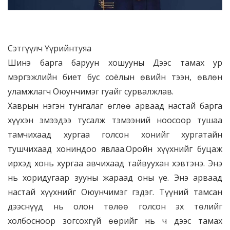
Сэтгүүлч Үүрийнтуяа
Шинэ барга баруун хошууны Дээс тамах ур
мэргэжлийн биет бус соёлын өвийн тээн, өвлөн
уламжлагч Оюунчимэг гуайг сурвалжлав.
Хаврын нэгэн тунгалаг өглөө арваад настай барга
хүүхэн эмээдээ тусалж тэмээний ноосоор тушаа
тамчихаад хургаа голсон хонийг хургатайн
тушчихаад хониндоо явлаа.Оройн хүүхнийг буцаж
ирхэд хонь хургаа авчихаад тайвуухан хэвтэнэ. Энэ
нь хоридугаар зууны жараад оны үе. Энэ арваад
настай хүүхнийг Оюунчимэг гэдэг. Түүний тамсан
дээснүүд нь олон төлөө голсон эх төлийг
холбосноор зогсохгүй өөрийг нь ч дээс тамах