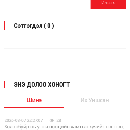
Сэтгэгдэл (
0
)
ЭНЭ ДОЛОО ХОНОГТ
Шинэ
Их Уншсан
2026-08-07 22:27:07
28
Хөлөнбуйр нь усны нөөцийн хамтын хүчийг нэгтгэн,