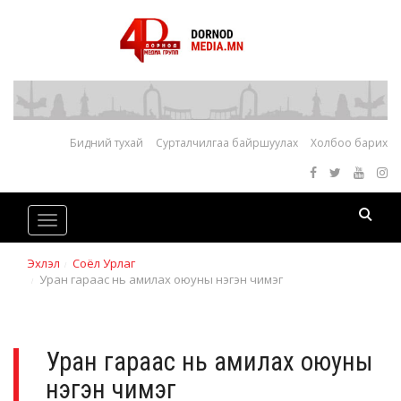
Бидний тухай
Сурталчилгаа байршуулах
Холбоо барих
Toggle
navigation
Эхлэл
Соёл Урлаг
Уран гараас нь амилах оюуны нэгэн чимэг
Уран гараас нь амилах оюуны
нэгэн чимэг