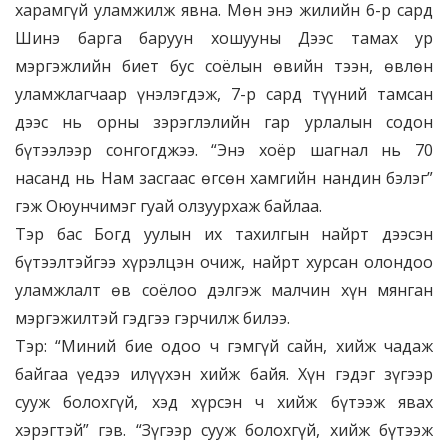
харамгүй уламжилж явна. Мөн энэ жилийн 6-р сард
Шинэ барга баруун хошууны Дээс тамах ур
мэргэжлийн биет бус соёлын өвийн тээн, өвлөн
уламжлагчаар үнэлэгдэж, 7-р сард түүний тамсан
дээс нь орны зэрэглэлийн гар урлалын содон
бүтээлээр сонгогджээ. “Энэ хоёр шагнал нь 70
насанд нь Нам засгаас өгсөн хамгийн нандин бэлэг”
гэж Оюунчимэг гуай олзуурхаж байлаа.
Тэр бас Богд уулын их тахилгын найрт дээсэн
бүтээлтэйгээ хүрэлцэн очиж, найрт хурсан олондоо
уламжлалт өв соёлоо дэлгэж малчин хүн мянган
мэргэжилтэй гэдгээ гэрчилж билээ.
Тэр: “Миний бие одоо ч гэмгүй сайн, хийж чадаж
байгаа үедээ илүүхэн хийж байя. Хүн гэдэг зүгээр
сууж болохгүй, хэд хүрсэн ч хийж бүтээж явах
хэрэгтэй” гэв. “Зүгээр сууж болохгүй, хийж бүтээж