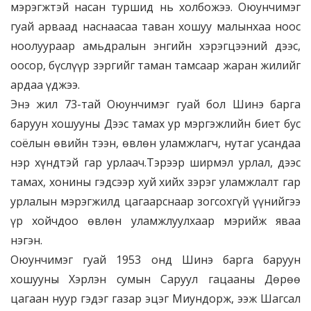
мэрэгжтэй насан туршид нь холбожээ. Оюунчимэг
гуай арваад наснаасаа таван хошуу малынхаа ноос
ноолуураар амьдралын энгийн хэрэгцээний дээс,
оосор, бүслүүр зэргийг таман тамсаар жаран жилийг
ардаа үджээ.
Энэ жил 73-тай Оюунчимэг гуай бол Шинэ барга
баруун хошууны Дээс тамах ур мэргэжлийн биет бус
соёлын өвийн тээн, өвлөн уламжлагч, нутаг усандаа
нэр хүндтэй гар урлаач.Тэрээр ширмэл урлал, дээс
тамах, хонины гэдсээр хуй хийх зэрэг уламжлалт гар
урлалын мэрэгжилд цагаарснаар зогсохгүй үүнийгээ
үр хойчдоо өвлөн уламжлуулхаар мэрийж яваа
нэгэн.
Оюунчимэг гуай 1953 онд Шинэ барга баруун
хошууны Хэрлэн сумын Саруул гацааны Дөрөө
цагаан нуур гэдэг газар эцэг Миундорж, ээж Шагсал