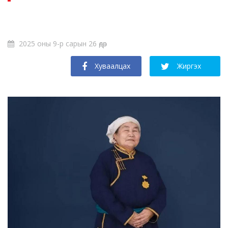
2025 оны 9-р сарын 26 өдөр
Хуваалцах
Жиргэх