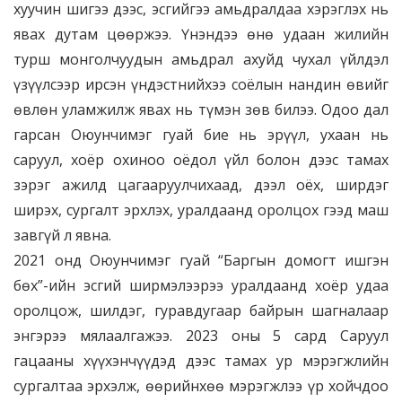
хуучин шигээ дээс, эсгийгээ амьдралдаа хэрэглэх нь
явах дутам цөөржээ. Үнэндээ өнө удаан жилийн
турш монголчуудын амьдрал ахуйд чухал үйлдэл
үзүүлсээр ирсэн үндэстнийхээ соёлын нандин өвийг
өвлөн уламжилж явах нь түмэн зөв билээ. Одоо дал
гарсан Оюунчимэг гуай бие нь эрүүл, ухаан нь
саруул, хоёр охиноо оёдол үйл болон дээс тамах
зэрэг ажилд цагааруулчихаад, дээл оёх, ширдэг
ширэх, сургалт эрхлэх, уралдаанд оролцох гээд маш
завгүй л явна.
2021 онд Оюунчимэг гуай “Баргын домогт ишгэн
бөх”-ийн эсгий ширмэлээрээ уралдаанд хоёр удаа
оролцож, шилдэг, гуравдугаар байрын шагналаар
энгэрээ мялаалгажээ. 2023 оны 5 сард Саруул
гацааны хүүхэнчүүдэд дээс тамах ур мэрэгжлийн
сургалтаа эрхэлж, өөрийнхөө мэрэгжлээ үр хойчдоо