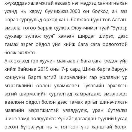
хүүхэддээ халамжтай явсаар нэг мэдхэд санчигныхан
үсэнд нь хяруу буучихжээ.2000 он болход ач зээ
нараа сургуульд орход хань болж хошуун төв Алтан-
эмээлд тогоо барьж суужээ. Оюунчимэг гуай “Зүгээр
суухаар зүлгэж сууя” хэмээн ширдэг ширэх, дээс
тамах зэрэг оёдол үйл хийж бага сага орлоготой
болж эхэлжээ.
Анх эхлээд тэр хуучин маягаар л бага сага оёдол үйл
хийж байснаа 2019 оны 7-р сард Шинэ барга баруун
хошууны Барга эсгий ширмэлийн гар урлалын ур
мэрэгжлийн өвлөн уламжлагч Туяагийн эрхэлсэн
эсгий ширмэлийн сургалтад хамрагдаж, эмээгээсээ
өвөлсөн оёдол болон дээс тамах аргыг шинэчилсэн
маягийн мэрэгжилтэй уяалдуулж, уран бүтээлээ
шинэ замд золгуулжээ.Үүнийг дагалдан түүний бусад
оёсон бүтээлүүд нь ч тогтсон үнэ ханштай болж,