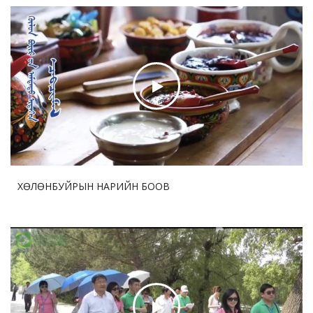
Шинжлэх үхаан техник мэргэжлийн жижиг хүрээлэн
байгуулав
2026-07-30 17:47:28
78
Дөрөө жийж урагшилсан “ Шинэхэн хундагат ” хөл
бөмбөгийн тэмцээний дөчин жилийн аян
2026-07-30 17:45:35
81
ДНБ-ий нэгжид ногдох нүүрстөрөгчийн давхар
ислийн ялгаруулалт 17%-иар бууруулна
ХӨЛӨНБУЙРЫН НАРИЙН БООВ