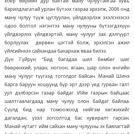
хоёр өөрийн дур бахтай ману чулуутайгаа хувь
барилдлагатай урлан бүтээх газраа эрхэлж, 2006 онд
ману чулуу түүж цуглуулан, үйлдвэрлэж эхэлснээсээ
одоо болтол нэгэнтээ ману чулууны бүтээгдэхүүн
үйлдвэрлэх үйлдвэртэй, ману чулууг зах дэлгүүрт
борлуулах дөрвөн цэгтэй болж, эрхэлсэн ажил
үйлсийнхээ сайхандаа бахархаж яваа билээ.
Дүн Гүйрүн: “Бид багадаа шил бөмбөг шиг
бөөрөнхий, улаан, ногоон, ягаан, шар олон өнгийн
ману чулууг түүгээд тоголдог байсан. Манай Шинэ
барга баруун хошуунд бүр эрт дээр үед гурван галт
уул дэлбэрсэн газар байдаг. Ийм газрын байцаас
шалтгаалагдаад ману чулуу олон байдаг байлаа.
Сүүлд бид нар томоожоод нийгэм хөгжихийг
дагалдан, үзэл зогсолтод бас хувиралт гарсан.
Манай нутагт ийм сайхан ману чулууны эх баялагтай