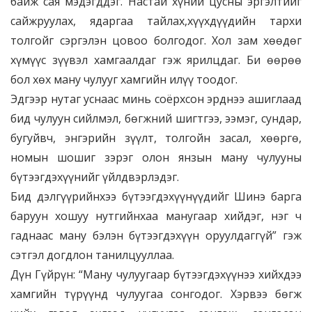
байж сая мэдэгддэг. Настай хүний цусны эргэлтийг
сайжруулах, ядаргаа тайлах,хүүхдүүдийн тархи
толгойг сэргэлэн цовоо болгодог. Хол зам хөөдөг
хүмүүс зүүвэл хамгаалдаг гэж ярилцдаг. Би өөрөө
бол хөх ману чулууг хамгийн илүү тоодог.
Эдгээр нутаг уснаас минь соёрхсон эрднээ ашиглаад
бид чулуун сийлмэл, бөгжний шигтгээ, ээмэг, сундар,
бугуйвч, энгэрийн зүүлт, толгойн засал, хөөргө,
номын шошиг зэрэг олон янзын ману чулууны
бүтээгдэхүүнийг үйлдвэрлэдэг.
Бид дэлгүүрийнхээ бүтээгдэхүүнүүдийг Шинэ барга
баруун хошуу нутгийнхаа манугаар хийдэг, нэг ч
гаднаас ману бэлэн бүтээгдэхүүн оруулдаггүй” гэж
сэтгэл догдлон танилцууллаа.
Дүн Гүйрүн: “Ману чулуугаар бүтээгдэхүүнээ хийхдээ
хамгийн түрүүнд чулуугаа сонгодог. Хэрвээ бөгж