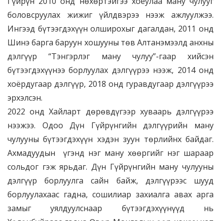
Гүйрүн 2010 онд нөхөртэйгээ хоёулаа ману чулууг
боловсруулах жижиг үйлдвэрээ нээж ажлуулжээ.
Ингээд бүтээгдэхүүн олширохыг дагалдан, 2011 онд
Шинэ барга баруун хошууны төв Алтанэмээлд анхны
дэлгүүр “Тэнгэрлэг ману чулуу”-гаар хийсэн
бүтээгдэхүүнээ борлуулах дэлгүүрээ нээж, 2014 онд
хоёрдугаар дэлгүүр, 2018 онд гуравдугаар дэлгүүрээ
эрхэлсэн.
2022 онд Хайларт дөрөвдүгээр хуваарь дэлгүүрээ
нээжээ. Одоо Дүн Гүйрүнгийн дэлгүүрийн ману
чулууны бүтээгдэхүүн хэдэн зуун төрлийнх байдаг.
Ахмадуудын үгэнд нэг ману хөөргийг нэг шараар
сольдог гэж ярьдаг. Дүн Гүйрүнгийн ману чулууны
дэлгүүр борлуулга сайн байж, дэлгүүрээс шууд
борлуулахаас гадна, сошилиар захиалга авах арга
замыг уялдуулснаар бүтээгдэхүүнүүд нь