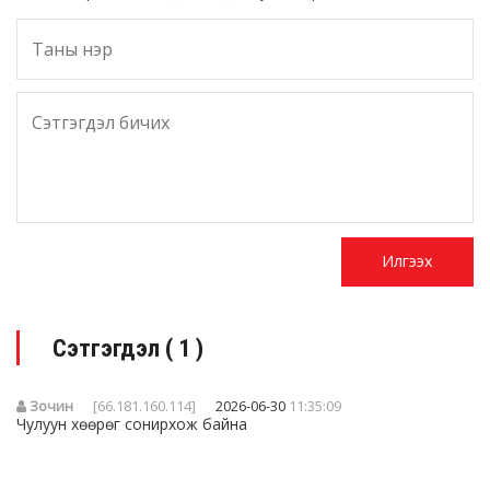
Сэтгэгдэл (
1
)
Зочин
[66.181.160.114]
2026-06-30
11:35:09
Чулуун хөөрөг сонирхож байна