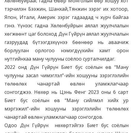
Хөлөнбуйраас гадна Өвөр Монголын өөр хошуу хот
тэрчилэн Бээжин, Шанхай,Тянжин зэрэг их хотоор,
Япон, Итали, Америк зэрэг гадаадад ч хүрч байгаа
гэнэ. Үүнээс гадна Хөлөнбуйрын аялал жуулчлалын
хөгжөөнт цаг болоход Дүн Гүйрүн аялал жуулчлалын
газруудад бүтээгдэхүүнээ бөөнөөр нь аваачиж
борлуулан орлогоо нэмэгдүүхийн хамт орон
нутгийнхаа ману чулууны соёлоо сурталчилдаг.
2022 онд Дүн Гүйрүн Биет бус соёлын өв “Ману
чулууны засал чимэглэл”-ийн хошууны зэрэглэлийн
төлөөлөх чанартай өвлөн уламжлагчаар
сонгогджээ. Нөхөр нь Цэнь Фенг 2023 оны 6 сарт
Биет бус соёлын өв “Ману сийлмэл хийх ур
мэргэжил”-ийн хошууны зэрэглэлийн төлөөлөх
чанартай өвлөн уламжлагчаар сонгогдов.
Одоо Дүн Гүйрүн нөхөртэйгээ Биет бус соёлын