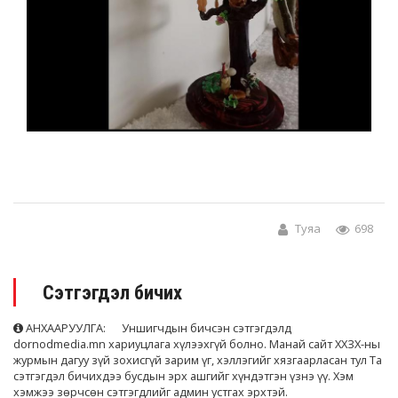
Туяа
698
Сэтгэгдэл бичих
АНХААРУУЛГА: Уншигчдын бичсэн сэтгэгдэлд
dornodmedia.mn хариуцлага хүлээхгүй болно. Манай сайт ХХЗХ-ны
журмын дагуу зүй зохисгүй зарим үг, хэллэгийг хязгаарласан тул Та
сэтгэгдэл бичихдээ бусдын эрх ашгийг хүндэтгэн үзнэ үү. Хэм
хэмжээ зөрчсөн сэтгэгдлийг админ устгах эрхтэй.