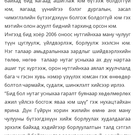
байхад бид яагаад ашиглаж юм бүтээж болдоггүй
юм, яагаад үүнийгээ бэлэг дургалын, засал
чимэглэлийн бүтээгдэхүүн болгож болдоггүй юм гэх
мэтийн олон асуулт бидний тархинд орсон юм.
Ингээд бид хоёр 2006 оноос нутгийнхаа ману чулууг
түүн цуглуулж, үйлдвэрлэж, борлуулж эхэлсэн юм.
Нэг талаар амьдралынхаа зардлыг шийдвэрлэхийн
төлөө, нөгөө талаар нутаг усныхаа ах дүү нартаа
ашиг тус хүртээж, орон нутгийнхаа аялал жуулчлалд
бага ч гэсэн хувь нэмэр үзүүлэх юмсан гэж өнөөдөр
болтол чармайж, судалж, шинжлэлт хийсээр ирлээ.
“Бид бол нутаг усныхаа гаралт буянаар хөдөлмөрлөх
ажил үйлсээ босгож яваа юм шүү” гэж нухацтайхан
ярина. Дүн Гүйрүн хорин жилийн өмнө анх ману
чулууны бүтээгдэхүүн хийж борлуулах худалдаагаа
эрхэлж байхад хэдийгээр борлуулалтын талд сэтгэл