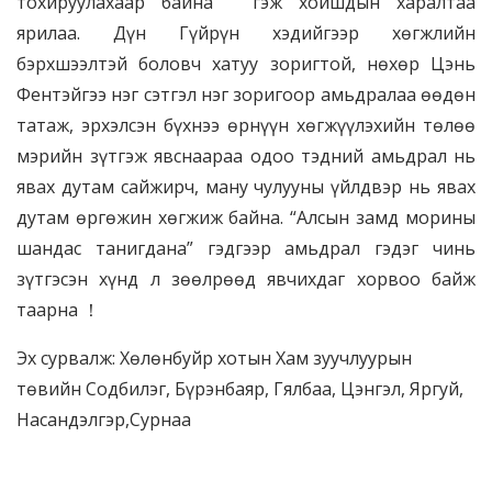
тохируулахаар байна ” гэж хойшдын харалтаа
ярилаа. Дүн Гүйрүн хэдийгээр хөгжлийн
бэрхшээлтэй боловч хатуу зоригтой, нөхөр Цэнь
Фентэйгээ нэг сэтгэл нэг зоригоор амьдралаа өөдөн
татаж, эрхэлсэн бүхнээ өрнүүн хөгжүүлэхийн төлөө
мэрийн зүтгэж явснаараа одоо тэдний амьдрал нь
явах дутам сайжирч, ману чулууны үйлдвэр нь явах
дутам өргөжин хөгжиж байна. “Алсын замд морины
шандас танигдана” гэдгээр амьдрал гэдэг чинь
зүтгэсэн хүнд л зөөлрөөд явчихдаг хорвоо байж
таарна ！
Эх сурвалж: Хөлөнбуйр хотын Хам зуучлуурын
төвийн Содбилэг, Бүрэнбаяр, Гялбаа, Цэнгэл, Яргуй,
Насандэлгэр,Сурнаа