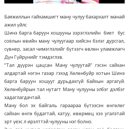
Баяжиллын гайхамшигт ману чулуу бахархалт манай
ажил үйлс
Шинэ барга баруун хошууны зэрэглэлийн биет бус
соёлын өвийн ману чулуугаар хийсэн бэлэг дурсгал,
сүвнер, засал чимэглэлийг бүтээгч өвлөн уламжлагч
Дүн Гүйрүнийг тэмдэглэв.
“Тал дүүрэн цацсан Ману чулуутай” гэсэн сайхан
алдартай нэгэн газар гэхэд Хөлөнбуйр хотын Шинэ
барга баруун хошууг дурьдахгүй байхын аргагүй.
Хөлөнбуйрын тал нутагт Ману чулууны элбэг дэлбэг
хадаглагдачтай.
Ману бол эх байгаль гараараа бүтээсэн өнгөлөг
сайхан өнгө будагтай, хатуу, өвөрмөц хээ угалзтай
эрт үеэс л ирэлттэй чулууны нэг болно.