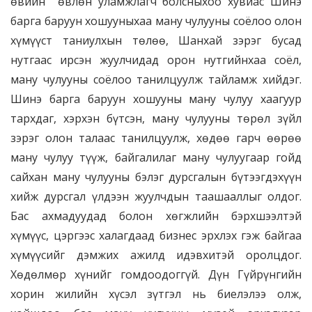
өвийн өвлөн уламжлагч болсныхоо хувиас Шинэ
барга баруун хошууныхаа ману чулууны соёлоо олон
хүмүүст таниулхын төлөө, Шанхай зэрэг бусад
нутгаас ирсэн жуулчидад орон нутгийнхаа соёл,
ману чулууны соёлоо танилцуулж тайламж хийдэг.
Шинэ барга баруун хошууны ману чулуу хаагуур
тархдаг, хэрхэн бүтсэн, ману чулууны төрөл зүйл
зэрэг олон талаас танилцуулж, хөдөө гарч өөрөө
ману чулуу түүж, байгалилаг ману чулуугаар гойд
сайхан ману чулууны бэлэг дурсгалын бүтээгдэхүүн
хийж дурсгал үлдээн жуулчдын таашааллыг олдог.
Бас ахмадуудад болон хөгжлийн бэрхшээлтэй
хүмүүс, цэргээс халагдаад бизнес эрхлэх гэж байгаа
хүмүүсийг дэмжих ажилд идэвхитэй оролцдог.
Хөдөлмөр хүнийг гомдоодоггүй. Дүн Гүйрүнгийн
хорин жилийн хүсэл зүтгэл нь биелэлээ олж,