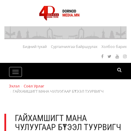
Бидний тухай
Сурталчилгаа байршуулах
Холбоо барих
Toggle
navigation
Эхлэл
Соёл Урлаг
ГАЙХАМШИГТ МАНА ЧУЛУУГААР БҮТЭЭЛ ТУУРВИГЧ
ГАЙХАМШИГТ МАНА
ЧУЛУУГААР БҮТЭЭЛ ТУУРВИГЧ