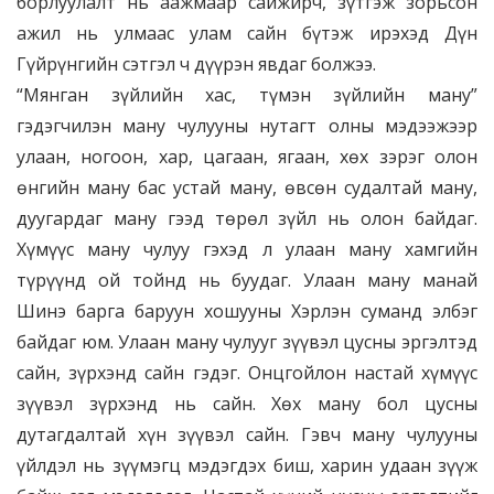
борлуулалт нь аажмаар сайжирч, зүтгэж зорьсон
ажил нь улмаас улам сайн бүтэж ирэхэд Дүн
Гүйрүнгийн сэтгэл ч дүүрэн явдаг болжээ.
“Мянган зүйлийн хас, түмэн зүйлийн ману”
гэдэгчилэн ману чулууны нутагт олны мэдээжээр
улаан, ногоон, хар, цагаан, ягаан, хөх зэрэг олон
өнгийн ману бас устай ману, өвсөн судалтай ману,
дуугардаг ману гээд төрөл зүйл нь олон байдаг.
Хүмүүс ману чулуу гэхэд л улаан ману хамгийн
түрүүнд ой тойнд нь буудаг. Улаан ману манай
Шинэ барга баруун хошууны Хэрлэн суманд элбэг
байдаг юм. Улаан ману чулууг зүүвэл цусны эргэлтэд
сайн, зүрхэнд сайн гэдэг. Онцгойлон настай хүмүүс
зүүвэл зүрхэнд нь сайн. Хөх ману бол цусны
дутагдалтай хүн зүүвэл сайн. Гэвч ману чулууны
үйлдэл нь зүүмэгц мэдэгдэх биш, харин удаан зүүж