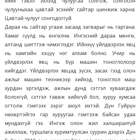
хийх гэвэл эхлээд чулуугаа сонгож, сонгосон
чулууныхаа цавтай эсэхийг сайтар шинжиж харна.
Цавтай чулууг сонгодоггүй.
Дараа нь сайтар угааж засаад загварыг нь гаргана.
Хамаг сүүлд нь өнгөлнө. Ингэсний дараа мөнгө,
алтанд шигтгэж чимэглэдэг. Ийнхүү үйлдвэрлэх явц
нь хамгийн хэцүү нэг алхам болно. Учир нь
үйлдвэрлэх явц нь бүр машин тоноглолоор
хийгддэг. Үйлдвэрлэх явцад зүсэх, засах гээд олон
ажлыг машин техникээр хийхэд, тоноглол маш
хурдан эргэлдэж, ажлын дунд сэтгэл хуваагдаж
болохгүй, сэтгэл таввж хийхгүй бол, хуруу хумсаа
огтолж гэмтээх зэрэг аюул ихтэй. Дүн Гүйрүн
нөхөртэйгээ гар хуруугаа гэмтээж байсан удаа
мундахгүй гэх. Ингэж олон жил халширалгүй
ажиллаж, туршлага хуримтуулсан суурин дээрээ Дүн