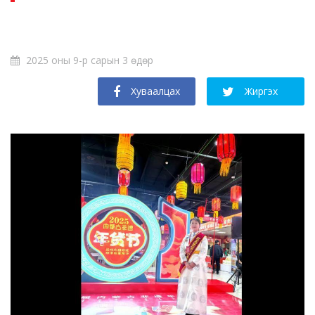
2025 оны 9-р сарын 3 өдөр
Хуваалцах
Жиргэх