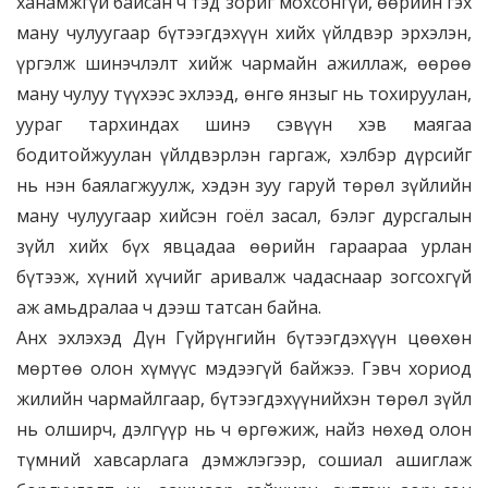
ханамжгүй байсан ч тэд зориг мохсонгүй, өөрийн гэх
ману чулуугаар бүтээгдэхүүн хийх үйлдвэр эрхэлэн,
үргэлж шинэчлэлт хийж чармайн ажиллаж, өөрөө
ману чулуу түүхээс эхлээд, өнгө янзыг нь тохируулан,
уураг тархиндах шинэ сэвүүн хэв маягаа
бодитойжуулан үйлдвэрлэн гаргаж, хэлбэр дүрсийг
нь нэн баялагжуулж, хэдэн зуу гаруй төрөл зүйлийн
ману чулуугаар хийсэн гоёл засал, бэлэг дурсгалын
зүйл хийх бүх явцадаа өөрийн гараараа урлан
бүтээж, хүний хүчийг аривалж чадаснаар зогсохгүй
аж амьдралаа ч дээш татсан байна.
Анх эхлэхэд Дүн Гүйрүнгийн бүтээгдэхүүн цөөхөн
мөртөө олон хүмүүс мэдээгүй байжээ. Гэвч хориод
жилийн чармайлгаар, бүтээгдэхүүнийхэн төрөл зүйл
нь олширч, дэлгүүр нь ч өргөжиж, найз нөхөд олон
түмний хавсарлага дэмжлэгээр, сошиал ашиглаж