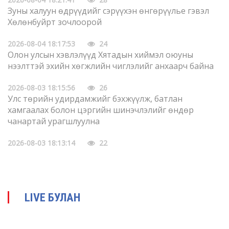
Зуны халуун өдрүүдийг сэрүүхэн өнгөрүүлье гэвэл
Хөлөнбуйрт зочлоорой
2026-08-04 18:17:53
24
Олон улсын хэвлэлүүд Хятадын хиймэл оюуны
нээлттэй эхийн хөгжлийн чиглэлийг анхаарч байна
2026-08-03 18:15:56
26
Улс төрийн удирдамжийг бэхжүүлж, батлан
хамгаалах болон цэргийн шинэчлэлийг өндөр
чанартай урагшлуулна
2026-08-03 18:13:14
22
Өвөр Монголын Тариалангийн их сургууль манай
Хятад улсын “Нэг бүс нэг зам” төслөөр гадаадад 3
Шинжлэх үхаан техник мэргэжлийн жижиг хүрээлэн
байгуулав
LIVE БУЛАН
2026-07-30 17:47:28
46
Дөрөө жийж урагшилсан “ Шинэхэн хундагат ” хөл