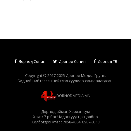
Дорнод Сонин
Дорнод Сонин
Дорнод ТВ
Copyright © 2017-2025 Дорнод Медиа Групп.
Бидний нийтэлсэн нийтлэл хуулиар хамгаалагдсан.
DORNODMEDIA.MN
Дорнод аймаг, Хэрлэн сум
Хаяг : 7-р баг Чадангууд цогцолбор
Холбогдох утас : 7058-4004, 8907-0313