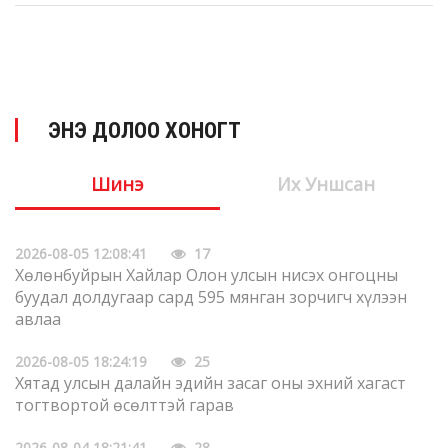
ЭНЭ ДОЛОО ХОНОГТ
Шинэ
Их Уншсан
2026-08-05 12:08:41
17
Хөлөнбуйрын Хайлар Олон улсын нисэх онгоцны
буудал долдугаар сард 595 мянган зорчигч хүлээн
авлаа
2026-08-05 18:24:19
25
Хятад улсын далайн эдийн засаг оны эхний хагаст
тогтвортой өсөлттэй гарав
2026-08-04 18:21:41
28