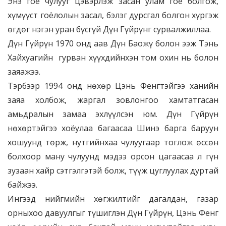
Энэ гоё чулууг цэвэрлэж засан улам гоё болгож,
хүмүүст гоёлолын засал, бэлэг дурсгал болгон хүргэж
өгдөг нэгэн уран бүсгүй Дүн Гүйрүнг сурвалжиллаа.
Дүн Гүйрүн 1970 онд аав Дүн Баожү болон ээж Тэнь
Хайхуагийн гурван хүүхдийнхэн том охин нь болон
заяажээ.
Тэрбээр 1994 онд нөхөр Цэнь Фенгтэйгээ ханийн
заяа холбож, жаргал зовлонгоо хамтатгасан
амьдралын замаа эхлүүлсэн юм. Дүн Гүйрүн
нөхөртэйгээ хоёулаа багаасаа Шинэ барга баруун
хошуунд төрж, нутгийнхаа чулуугаар тоглож өссөн
болхоор ману чулуунд мэдээ орсон цагаасаа л гүн
зузаан хайр сэтгэлгэтэй болж, түүж цуглуулах дуртай
байжээ.
Ингээд нийгмийн хөгжилтийг дагалдан, газар
орныхоо давуулгыг түшиглэн Дүн Гүйрүн, Цэнь Фенг