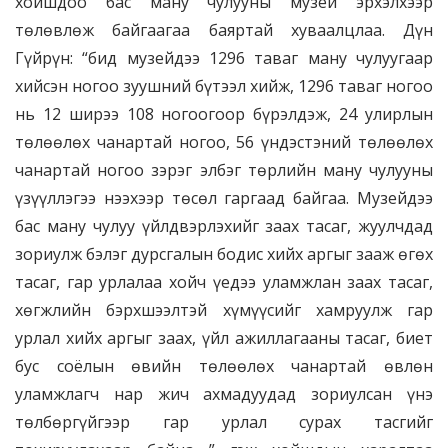
хойшдоо бас ману чулууны музей эрхэлхээр
төлөвлөж байгаагаа баяртай хуваалцлаа. Дүн
Гүйрүн: “бид музейдээ 1296 таваг ману чулуугаар
хийсэн ногоо зуушний бүтээл хийж, 1296 таваг ногоо
нь 12 ширээ 108 ногоогоор бүрэлдэж, 24 улирлын
төлөөлөх чанартай ногоо, 56 үндэстэний төлөөлөх
чанартай ногоо зэрэг элбэг төрлийн ману чулууны
үзүүллэгээ нээхээр төсөл гаргаад байгаа. Музейдээ
бас ману чулуу үйлдвэрлэхийг заах тасаг, жуулчдад
зориулж бэлэг дурсгалын бодис хийх аргыг зааж өгөх
тасаг, гар урлалаа хойч үедээ уламжлан заах тасаг,
хөгжлийн бэрхшээлтэй хүмүүсийг хамруулж гар
урлал хийх аргыг заах, үйл ажиллагааны тасаг, биет
бус соёлын өвийн төлөөлөх чанартай өвлөн
уламжлагч нар жич ахмадуудад зориулсан үнэ
төлбөргүйгээр гар урлал сурах тасгийг