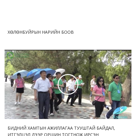
ХӨЛӨНБУЙРЫН НАРИЙН БООВ
БИДНИЙ ХАМТЫН АЖИЛЛАГАА ТУУШТАЙ БАЙДАЛ,
ИТГЭЛЦЭЛ ДЭЭР ОРШИН ТОГТНОЖ ИРСЭН