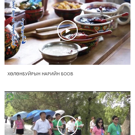
байгуулав
2026-07-30 17:47:28
79
Дөрөө жийж урагшилсан “ Шинэхэн хундагат ” хөл
бөмбөгийн тэмцээний дөчин жилийн аян
2026-07-30 17:45:35
81
ДНБ-ий нэгжид ногдох нүүрстөрөгчийн давхар
ислийн ялгаруулалт 17%-иар бууруулна
ХӨЛӨНБУЙРЫН НАРИЙН БООВ