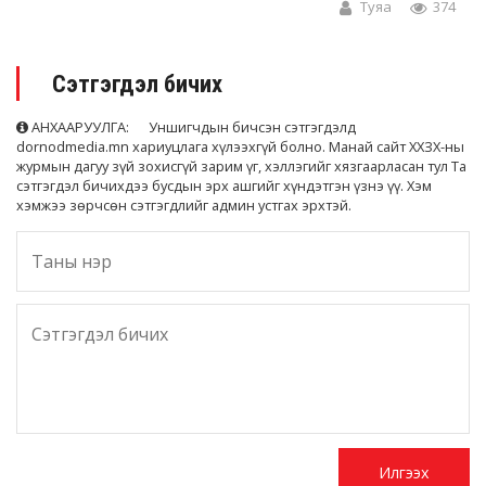
Туяа
374
Сэтгэгдэл бичих
АНХААРУУЛГА: Уншигчдын бичсэн сэтгэгдэлд
dornodmedia.mn хариуцлага хүлээхгүй болно. Манай сайт ХХЗХ-ны
журмын дагуу зүй зохисгүй зарим үг, хэллэгийг хязгаарласан тул Та
сэтгэгдэл бичихдээ бусдын эрх ашгийг хүндэтгэн үзнэ үү. Хэм
хэмжээ зөрчсөн сэтгэгдлийг админ устгах эрхтэй.