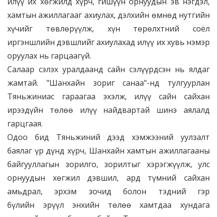
илүү их хөгжилд хүрч, гишүүн орнуудын эв нэгдэл,
хамтын ажиллагааг ахиулах, дэлхийн өмнөд нутгийн
хүчийг төвлөрүүлж, хүн төрөлхтний соёл
иргэншлийн дэвшлийг ахиулахад илүү их хувь нэмэр
оруулах нь гарцаагүй.
Салаар сэлэх уралдаанд сайн сэлүүрдсэн нь ялдаг
жамтай. "Шанхайн зориг санаа"-нд тулгуурлан
Тяньжиниас гараагаа эхэлж, илүү сайн сайхан
ирээдүйн төлөө илүү найдвартай шинэ аялалд
гарцгаая.
Одоо бид Тяньжиний дээд хэмжээний уулзалт
баялаг үр дүнд хүрч, Шанхайн хамтын ажиллагааны
байгууллагын зорилго, зорилтыг хэрэгжүүлж, улс
орнуудын хөгжил дэвшил, ард түмний сайхан
амьдрал, эрхэм зочид болон тэдний гэр
бүлийн эрүүл энхийн төлөө хамтдаа хундага