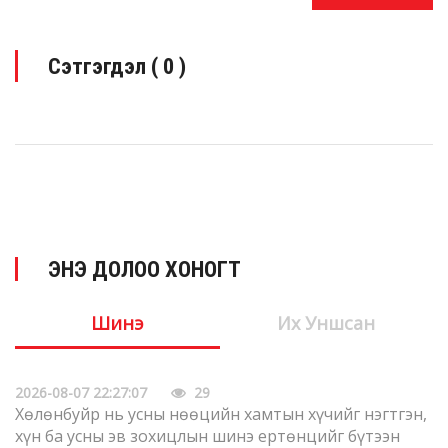
Сэтгэгдэл (
0
)
ЭНЭ ДОЛОО ХОНОГТ
Шинэ
Их Уншсан
2026-08-07 22:27:07
29
Хөлөнбуйр нь усны нөөцийн хамтын хүчийг нэгтгэн,
хүн ба усны эв зохицлын шинэ ертөнцийг бүтээн