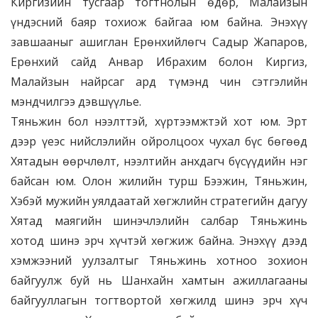
Киргизийн тусгаар тогтнолын өдөр, Малайзын
үндэсний баяр тохиож байгаа юм байна. Энэхүү
завшааныг ашиглан Ерөнхийлөгч Садыр Жапаров,
Ерөнхий сайд Анвар Ибрахим болон Киргиз,
Малайзын найрсаг ард түмэнд чин сэтгэлийн
мэндчилгээ дэвшүүлье.
Тяньжин бол нээлттэй, хүртээмжтэй хот юм. Эрт
дээр үеэс нийслэлийн ойролцоох чухал бүс бөгөөд
Хятадын өөрчлөлт, нээлтийн анхдагч бүсүүдийн нэг
байсан юм. Олон жилийн турш Бээжин, Тяньжин,
Хэбэй мужийн уялдаатай хөгжлийн стратегийн дагуу
Хятад маягийн шинэчлэлийн салбар Тяньжинь
хотод шинэ эрч хүчтэй хөгжиж байна. Энэхүү дээд
хэмжээний уулзалтыг Тяньжинь хотноо зохион
байгуулж буй нь Шанхайн хамтын ажиллагааны
байгууллагын тогтвортой хөгжилд шинэ эрч хүч