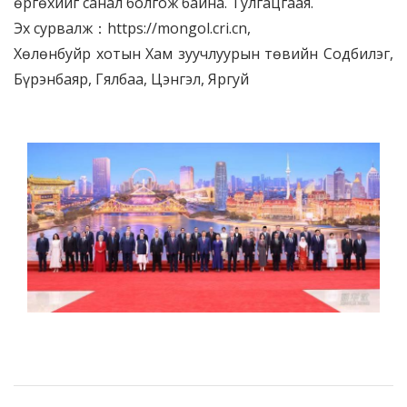
өргөхийг санал болгож байна. Тулгацгаая.
Эх сурвалж：https://mongol.cri.cn,
Хөлөнбуйр хотын Хам зуучлуурын төвийн Содбилэг,
Бүрэнбаяр, Гялбаа, Цэнгэл, Яргуй