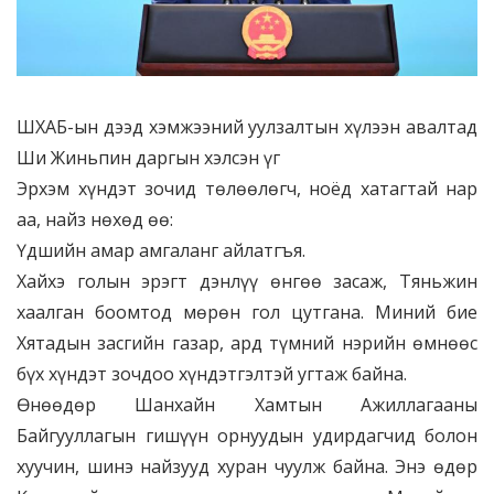
ШХАБ-ын дээд хэмжээний уулзалтын хүлээн авалтад
Ши Жиньпин даргын хэлсэн үг
Эрхэм хүндэт зочид төлөөлөгч, ноёд хатагтай нар
аа, найз нөхөд өө:
Үдшийн амар амгаланг айлатгъя.
Хайхэ голын эрэгт дэнлүү өнгөө засаж, Тяньжин
хаалган боомтод мөрөн гол цутгана. Миний бие
Хятадын засгийн газар, ард түмний нэрийн өмнөөс
бүх хүндэт зочдоо хүндэтгэлтэй угтаж байна.
Өнөөдөр Шанхайн Хамтын Ажиллагааны
Байгууллагын гишүүн орнуудын удирдагчид болон
хуучин, шинэ найзууд хуран чуулж байна. Энэ өдөр