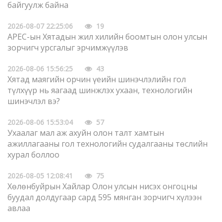
байгуулж байна
2026-08-07 22:25:06
19
APEC-ын Хятадын жил хилийн боомтын олон улсын
зорчигч урсгалыг эрчимжүүлэв
2026-08-06 15:56:25
43
Хятад маягийн орчин үеийн шинэчлэлийн гол
түлхүүр нь яагаад шинжлэх ухаан, технологийн
шинэчлэл вэ?
2026-08-06 15:53:04
57
Ухаалаг мал аж ахуйн олон талт хамтын
ажиллагааны гол технологийн судалгааны төслийн
хурал боллоо
2026-08-05 12:08:41
75
Хөлөнбуйрын Хайлар Олон улсын нисэх онгоцны
буудал долдугаар сард 595 мянган зорчигч хүлээн
авлаа