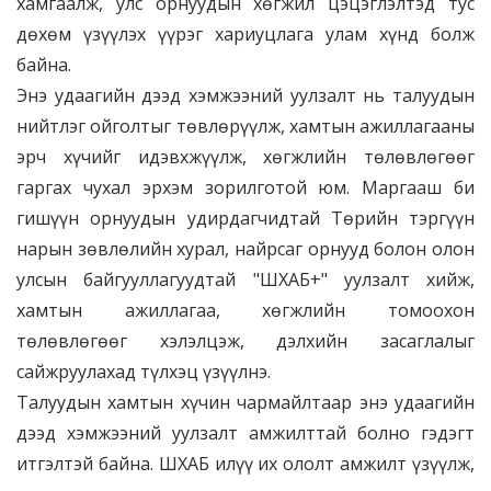
хамгаалж, улс орнуудын хөгжил цэцэглэлтэд тус
дөхөм үзүүлэх үүрэг хариуцлага улам хүнд болж
байна.
Энэ удаагийн дээд хэмжээний уулзалт нь талуудын
нийтлэг ойголтыг төвлөрүүлж, хамтын ажиллагааны
эрч хүчийг идэвхжүүлж, хөгжлийн төлөвлөгөөг
гаргах чухал эрхэм зорилготой юм. Маргааш би
гишүүн орнуудын удирдагчидтай Төрийн тэргүүн
нарын зөвлөлийн хурал, найрсаг орнууд болон олон
улсын байгууллагуудтай "ШХАБ+" уулзалт хийж,
хамтын ажиллагаа, хөгжлийн томоохон
төлөвлөгөөг хэлэлцэж, дэлхийн засаглалыг
сайжруулахад түлхэц үзүүлнэ.
Талуудын хамтын хүчин чармайлтаар энэ удаагийн
дээд хэмжээний уулзалт амжилттай болно гэдэгт
итгэлтэй байна. ШХАБ илүү их ололт амжилт үзүүлж,