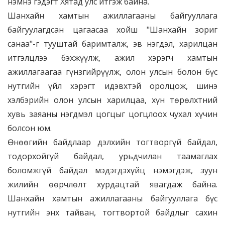
нэмнэ гэдэгт Хятад улс итгэж байна.
Шанхайн хамтын ажиллагааны байгууллага
байгуулагдсан цагаасаа хойш "Шанхайн зориг
санаа"-г тууштай баримталж, эв нэгдэл, харилцан
итгэлцлээ бэхжүүлж, ажил хэрэгч хамтын
ажиллагаагаа гүнзгийрүүлж, олон улсын болон бүс
нутгийн үйл хэрэгт идэвхтэй оролцож, шинэ
хэлбэрийн олон улсын харилцаа, хүн төрөлхтний
хувь заяаны нэгдмэл цогцыг цогцлоох чухал хүчин
болсон юм.
Өнөөгийн байдлаар дэлхийн тогтворгүй байдал,
тодорхойгүй байдал, урьдчилан таамаглах
боломжгүй байдал мэдэгдэхүйц нэмэгдэж, зуун
жилийн өөрчлөлт хурдацтай явагдаж байна.
Шанхайн хамтын ажиллагааны байгууллага бүс
нутгийн энх тайван, тогтвортой байдлыг сахин