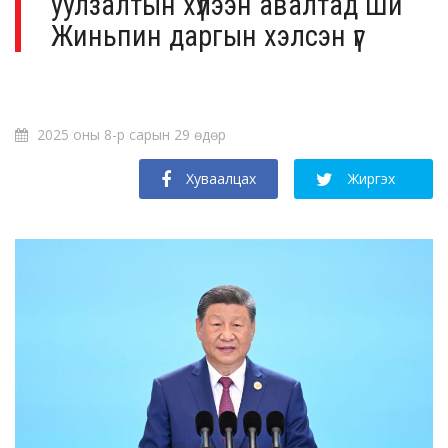
уулзалтын хүлээн авалтад Ши
Жиньпин даргын хэлсэн үг
2025 оны 8-р сарын 29 өдөр
Хуваалцах
Жиргэх