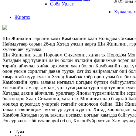
2025 оны 
Соёл Урлаг
Хуваалцах
Жиргэх
Ши Жиньпин гэргийн хамт Камбожийн хаан Нородом Сихамони
Наймдугаар сарын 26-нд Хятад улсын дарга Ши Жиньпин, гэ
хүлээн авч уулзлаа.
Ши Жиньпин хаан Нородом Сихамони, хатан эх Нородом Мони
Хятадын ард түмний дайн болон дэлхийн фашизмын эсрэг да
төрийн айлчлал хийж, эрхэмсэг хаан болон Камбожийн ард түм
олон улсын сорилтыг даван туулж, бат бэх найрамдлыг бий бол
хямралтай нүүр тулсан Хятад Камбож хоёр орон улам бат бөх 
Камбожийн хувь заяаны нэгдмэл цогцын бүтээн байгуулалты
хөгжлийн замаар замнаж, урт хугацааны турш төр түвшин түмэ
Хятадад дахин айлчилж, урилгаар Японы түрэмгийллийн эсрэ
болсондоо Хаан Сихамони, хатан эх Монинеат нар баяртай бай
мөнхөд дурсагдах учиртай гэдгийг онцолсон байна. Ши Жинь
талаар зөвшилцөж чухал үр дүнд хүрсэн. Хятад хоорондын х
Камбож Хятадын хувь заяаны нэгдмэл цогцыг хамтдаа байгуула
Эх сурвалж：https://mongol.cri.cn, Хөлөнбуйр хотын Хам зуучл
Туяа