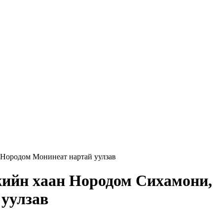
Нородом Монинеат нартай уулзав
ийн хаан Нородом Сихамони,
 уулзав