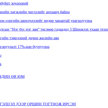
нбуйрт зочлоорой
эхийн хөгжлийн чиглэлийг анхаарч байна
лон цэргийн шинэчлэлийг өндөр чанартай урагшлуулна
лсын “Нэг бүс нэг зам” төслөөр гадаадад 3 Шинжлэх үхаан тех
өгийн тэмцээний дөчин жилийн аян
гаруулалт 17%-иар бууруулна
о
в
АНДИН ӨВ ЮМ
ардсан тоогоор 1.4 тэрбум гаруй зорчигч зорчино
мтын аж ахуйн ашигаа хуваарилав
ГЭЛЦЭЛ ДЭЭР ОРШИН ТОГТНОЖ ИРСЭН