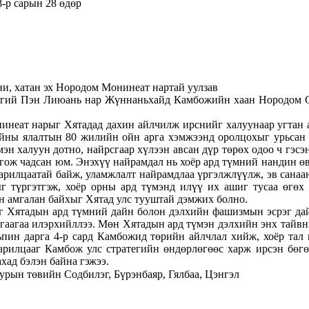
8-р сарын 28 өдөр
, хатан эх Нородом Монинеат нартай уулзав
ргий Пэн Лиюань нар Жүннаньхайд Камбожийн хаан Нородом С
неат нарыг Хятадад дахин айлчилж ирснийг халуунаар угтан 
йны ялалтын 80 жилийн ойн арга хэмжээнд оролцохыг урьсан 
эн халуун дотно, найрсгаар хүлээн авсан дүр төрөх одоо ч гэсэ
гож чадсан юм. Энэхүү найрамдал нь хоёр ард түмний нандин өв
харилцаатай байж, уламжлалт найрамдлаа үргэлжлүүлж, эв сана
г түргэтгэж, хоёр орны ард түмэнд илүү их ашиг тусаа өгөх
н амгалан байхыг Хятад улс тууштай дэмжих болно.
г Хятадын ард түмний дайн болон дэлхийн фашизмын эсрэг да
гаагаа илэрхийллээ. Мөн Хятадын ард түмэн дэлхийн энх тайвныг
пин дарга 4-р сард Камбожид төрийн айлчлал хийж, хоёр тал 
арилцааг Камбож улс стратегийн өндөрлөгөөс харж ирсэн бөг
хад бэлэн байна гэжээ.
уурын төвийн Содбилэг, Бүрэнбаяр, Гялбаа, Цэнгэл