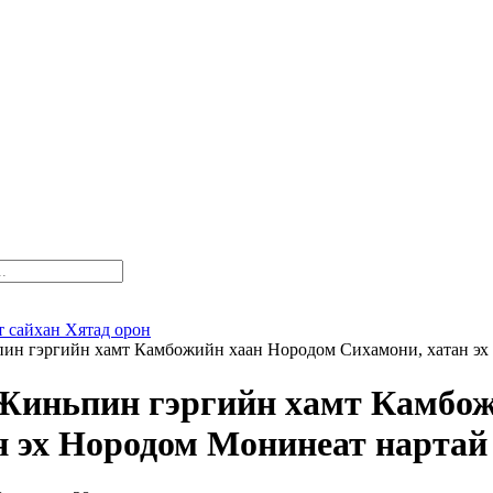
т сайхан Хятад орон
н гэргийн хамт Камбожийн хаан Нородом Сихамони, хатан эх 
иньпин гэргийн хамт Камбож
н эх Нородом Монинеат нартай