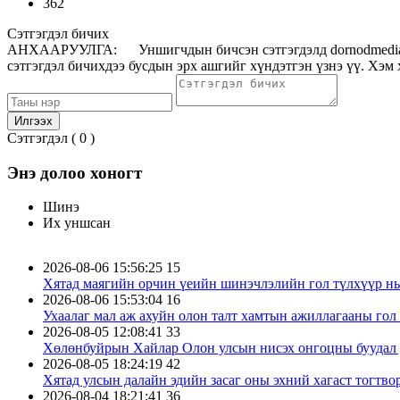
362
Сэтгэгдэл бичих
АНХААРУУЛГА: Уншигчдын бичсэн сэтгэгдэлд dornodmedia.mn 
сэтгэгдэл бичихдээ бусдын эрх ашгийг хүндэтгэн үзнэ үү. Хэм 
Сэтгэгдэл (
0
)
Энэ долоо хоногт
Шинэ
Их уншсан
2026-08-06 15:56:25
15
Хятад маягийн орчин үеийн шинэчлэлийн гол түлхүүр нь
2026-08-06 15:53:04
16
Ухаалаг мал аж ахуйн олон талт хамтын ажиллагааны гол
2026-08-05 12:08:41
33
Хөлөнбуйрын Хайлар Олон улсын нисэх онгоцны буудал д
2026-08-05 18:24:19
42
Хятад улсын далайн эдийн засаг оны эхний хагаст тогтво
2026-08-04 18:21:41
36