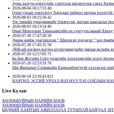
Зуны халуун өдрүүдийг сэрүүхэн өнгөрүүлье гэвэл Хөлө
2026-08-04 18:17:53
40
Олон улсын хэвлэлүүд Хятадын хиймэл оюуны нээлттэй 
2026-08-03 18:15:56
42
Улс төрийн удирдамжийг бэхжүүлж, батлан хамгаалах бо
2026-08-03 18:13:14
40
Өвөр Монголын Тариалангийн их сургууль манай Хятад у
2026-07-30 17:47:28
50
Дөрөө жийж урагшилсан “ Шинэхэн хундагат ” хөл бөмб
2026-07-30 17:45:35
50
ДНБ-ий нэгжид ногдох нүүрстөрөгчийн давхар ислийн ял
2026-07-29 12:57:05
71
Бо Бао Жүгийн Соёл урлагийн хүрээлэнгийн нээлт болло
2026-07-29 12:53:33
70
Ши Жиньпин Словакийн Ерөнхийлөгчтэй хэлэлцээр хий
2026-06-18 22:16:43
821
НАРГИЛ: ЭСГИЙ УРЛАЛ БОЛ НҮҮДЭЛ СОЁЛЫН Н
2026-02-10 15:01:02
772
Хаврын баярын аяллын ачааллын эхний долоо хоногт давх
Live Булан
2026-01-06 19:49:01
768
Шинэ барга баруун хошууны Хэрлэн сумын Баян гацаа ха
ХӨЛӨНБУЙРЫН НАРИЙН БООВ
2026-01-05 22:51:19
711
ХӨЛӨНБУЙРЫН НАРИЙН БООВ
Ши Жиньпин М.Мартинг хүлээн авч уулзав
БИДНИЙ ХАМТЫН АЖИЛЛАГАА ТУУШТАЙ БАЙДАЛ, ИТ
2026-01-06 22:52:46
703