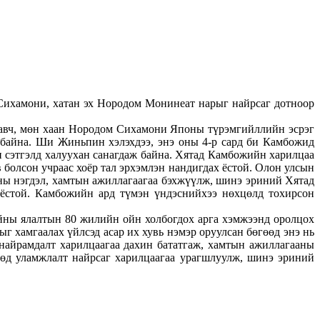
ихамони, хатан эх Нородом Монинеат нарыг найрсаг дотноор
авч, мөн хаан Нородом Сихамони Японы түрэмгийллийн эсрэг
байна. Ши Жиньпин хэлэхдээ, энэ оны 4-р сард би Камбожид
н сэтгэлд халуухан санагдаж байна. Хятад Камбожийн харилцаа
 болсон учраас хоёр тал эрхэмлэн нандигдах ёстой. Олон улсын
аны нэгдэл, хамтын ажиллагаагаа бэхжүүлж, шинэ эриний Хятад
 ёстой. Камбожийн ард түмэн үндэснийхээ нөхцөлд тохирсон
йны ялалтын 80 жилийн ойн холбогдох арга хэмжээнд оролцох
 хамгаалах үйлсэд асар их хувь нэмэр оруулсан бөгөөд энэ нь
найрамдалт харилцаагаа дахин бататгаж, хамтын ажиллагааны
өөд уламжлалт найрсаг харилцаагаа урагшлуулж, шинэ эриний