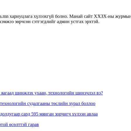
хариуцлага хүлээхгүй болно. Манай сайт ХХЗХ-ны журмын дагу
хэмжээ зөрчсөн сэтгэгдлийг админ устгах эрхтэй.
 яагаад шинжлэх ухаан, технологийн шинэчлэл вэ?
 технологийн судалгааны төслийн хурал боллоо
олдугаар сард 595 мянган зорчигч хүлээн авлаа
ртой өсөлттэй гарав