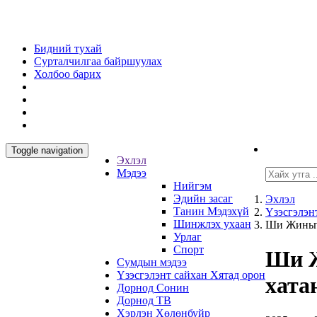
Бидний тухай
Сурталчилгаа байршуулах
Холбоо барих
Toggle navigation
Эхлэл
Мэдээ
Нийгэм
Эдийн засаг
Эхлэл
Танин Мэдэхүй
Үзэсгэлэн
Шинжлэх ухаан
Ши Жиньпи
Урлаг
Спорт
Ши Ж
Сумдын мэдээ
Үзэсгэлэнт сайхан Хятад орон
хата
Дорнод Сонин
Дорнод ТВ
Хэрлэн Хөлөнбуйр