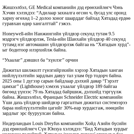
Жишээлбэл, GE Medical компанийн дэд ерөнхийлөгч Чэнь
Хэчян хэлэхдээ: “Адилаар захиалга өгсөн ч, бусад улс оронд
хариу өгөхөд 1–2 долоо хоног шаарддаг байхад Хятадад ердөө
гуравхан өдөр хангалттай” гэжээ.
Honeywell-ийн Нанжингийн үйлдвэр секунд тутам 9.5
мэдрэгч үйлдвэрлэж, Tesla-ийн Шанхайн үйлдвэр 40 секунд
тутамд нэг автомашин үйлдвэрлэж байгаа нь “Хятадын хурд”-
ыг бодитоор илэрхийлж байна.
“Ухаалаг” дэвшил ба “хүнлэг” орчин
Дижитал шилжилт гүнзгийрэхийн хэрээр Хятадын ханган
нийлүүлэлтийн зардлын давуу тал улам бүр тодорч байна.
2025 оны 1 дүгээр сарын байдлаар дэлхий даяар “Гэрэлт
цамхаг” (Lighthouse) хэмээх ухаалаг үйлдвэр 189 байгаа
бөгөөд үүнээс 79 нь Хятадад байршиж, дэлхийд тэргүүлж
байна. Жишээлбэл, Францын Schneider Electric компанийн
Үши дахь үйлдвэр шийдвэр гаргалтын дижитал системээрээ
бараа нийлүүлэлтийн цагийг 30%-иар хурдасгаж, нөөцийн
зардлыг эрс бууруулсан байна.
Нидерландын Louis Dreyfus компанийн Хойд Азийн бүсийн
дэд ерөнхийлөгч Сүн Юнхуа хэлэхдээ: “Бид Хятадын хурдыг