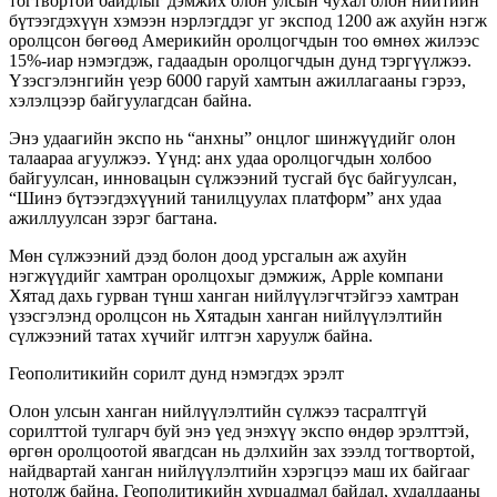
тогтвортой байдлыг дэмжих олон улсын чухал олон нийтийн
бүтээгдэхүүн хэмээн нэрлэгддэг уг экспод 1200 аж ахуйн нэгж
оролцсон бөгөөд Америкийн оролцогчдын тоо өмнөх жилээс
15%-иар нэмэгдэж, гадаадын оролцогчдын дунд тэргүүлжээ.
Үзэсгэлэнгийн үеэр 6000 гаруй хамтын ажиллагааны гэрээ,
хэлэлцээр байгуулагдсан байна.
Энэ удаагийн экспо нь “анхны” онцлог шинжүүдийг олон
талаараа агуулжээ. Үүнд: анх удаа оролцогчдын холбоо
байгуулсан, инновацын сүлжээний тусгай бүс байгуулсан,
“Шинэ бүтээгдэхүүний танилцуулах платформ” анх удаа
ажиллуулсан зэрэг багтана.
Мөн сүлжээний дээд болон доод урсгалын аж ахуйн
нэгжүүдийг хамтран оролцохыг дэмжиж, Apple компани
Хятад дахь гурван түнш ханган нийлүүлэгчтэйгээ хамтран
үзэсгэлэнд оролцсон нь Хятадын ханган нийлүүлэлтийн
сүлжээний татах хүчийг илтгэн харуулж байна.
Геополитикийн сорилт дунд нэмэгдэх эрэлт
Олон улсын ханган нийлүүлэлтийн сүлжээ тасралтгүй
сорилттой тулгарч буй энэ үед энэхүү экспо өндөр эрэлттэй,
өргөн оролцоотой явагдсан нь дэлхийн зах зээлд тогтвортой,
найдвартай ханган нийлүүлэлтийн хэрэгцээ маш их байгааг
нотолж байна. Геополитикийн хурцадмал байдал, худалдааны