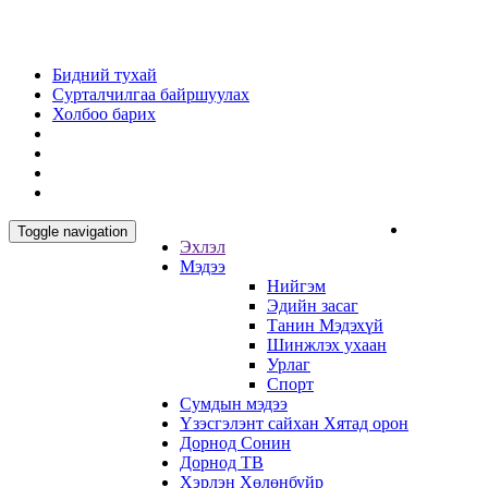
Бидний тухай
Сурталчилгаа байршуулах
Холбоо барих
Toggle navigation
Эхлэл
Мэдээ
Нийгэм
Эдийн засаг
Танин Мэдэхүй
Шинжлэх ухаан
Урлаг
Спорт
Сумдын мэдээ
Үзэсгэлэнт сайхан Хятад орон
Дорнод Сонин
Дорнод ТВ
Хэрлэн Хөлөнбуйр