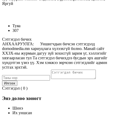
Яргуй
Туяа
307
Сэтгэгдэл бичих
АНХААРУУЛГА: Уншигчдын бичсэн сэтгэгдэлд
dornodmedia.mn хариуцлага хүлээхгүй болно. Манай сайт
ХХЗХ-ны журмын дагуу зүй зохисгүй зарим үг, хэллэгийг
хязгаарласан тул Та сэтгэгдэл бичихдээ бусдын эрх ашгийг
хүндэтгэн үзнэ үү. Хэм хэмжээ зөрчсөн сэтгэгдлийг админ
устгах эрхтэй.
Сэтгэгдэл (
0
)
Энэ долоо хоногт
Шинэ
Их уншсан