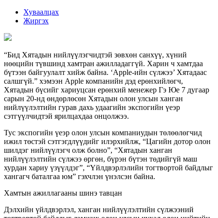
Хуваалцах
Жиргэх
“Бид Хятадын нийлүүлэгчидтэй зөвхөн санхүү, хүний
нөөцийн түвшинд хамтран ажилладаггүй. Харин ч хамтдаа
бүтээн байгуулалт хийж байна. ‘Apple-ийн сүлжээ’ Хятадаас
салшгүй.” хэмээн Apple компанийн дэд ерөнхийлөгч,
Хятадын бүсийг хариуцсан ерөнхий менежер Гэ Юе 7 дугаар
сарын 20-нд өндөрлөсөн Хятадын олон улсын ханган
нийлүүлэлтийн гурав дахь удаагийн экспогийн үеэр
сэтгүүлчидтэй ярилцахдаа онцолжээ.
Тус экспогийн үеэр олон улсын компаниудын төлөөлөгчид
ижил төстэй сэтгэгдлүүдийг илэрхийлж, “Цагийн дотор олон
шилдэг нийлүүлэгч олж болно”, “Хятадын ханган
нийлүүлэлтийн сүлжээ өргөн, бүрэн бүтэн төдийгүй маш
хурдан хариу үзүүлдэг”, “Үйлдвэрлэлийн тогтвортой байдлыг
хангагч баталгаа юм” гэхчлэн үнэлсэн байна.
Хамтын ажиллагааны шинэ тавцан
Дэлхийн үйлдвэрлэл, ханган нийлүүлэлтийн сүлжээний