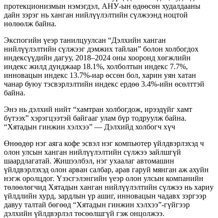
протекционизмын нэмэгдэл, АНУ-ын өдөөсөн худалдааны
дайн зэрэг нь ханган нийлүүлэлтийн сүлжээнд ноцтой
нөлөөлж байна.
Экспогийн үеэр танилцуулсан “Дэлхийн ханган
нийлүүлэлтийн сүлжээг дэмжих тайлан” болон холбогдох
индексүүдийн дагуу, 2018–2024 оны хооронд хөгжлийн
индекс жилд дунджаар 18.1%, холболтын индекс 7.7%,
инновацын индекс 13.7%-иар өссөн бол, харин уян хатан
чанар буюу тэсвэрлэлтийн индекс ердөө 3.4%-ийн өсөлттэй
байна.
Энэ нь дэлхий нийт “хамтран холбогдож, ирээдүйг хамт
бүтээх” хэрэгцээтэй байгааг улам бүр тодруулж байна.
“Хятадын гинжин хэлхээ” — Дэлхийд холбогч хүч
Өнөөдөр нэг аяга кофе эсвэл нэг компьютер үйлдвэрлэхэд ч
олон улсын ханган нийлүүлэлтийн сүлжээ зайлшгүй
шаардлагатай. Жишээлбэл, нэг ухаалаг автомашин
үйлдвэрлэхэд олон арван салбар, арав гаруй мянган аж ахуйн
нэгж оролцдог. Үзэсгэлэнгийн үеэр олон улсын компанийн
төлөөлөгчид Хятадын ханган нийлүүлэлтийн сүлжээ нь хариу
үйлдлийн хурд, зардлын үр ашиг, инновацын чадавх зэргээр
давуу талтай бөгөөд “Хятадын гинжин хэлхээ”-гүйгээр
дэлхийн үйлдвэрлэл төсөөлшгүй гэж онцолжээ.