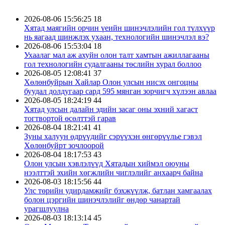
2026-08-06 15:56:25
18
Хятад маягийн орчин үеийн шинэчлэлийн гол түлхүүр
нь яагаад шинжлэх ухаан, технологийн шинэчлэл вэ?
2026-08-06 15:53:04
18
Ухаалаг мал аж ахуйн олон талт хамтын ажиллагааны
гол технологийн судалгааны төслийн хурал боллоо
2026-08-05 12:08:41
37
Хөлөнбуйрын Хайлар Олон улсын нисэх онгоцны
буудал долдугаар сард 595 мянган зорчигч хүлээн авлаа
2026-08-05 18:24:19
44
Хятад улсын далайн эдийн засаг оны эхний хагаст
тогтвортой өсөлттэй гарав
2026-08-04 18:21:41
41
Зуны халуун өдрүүдийг сэрүүхэн өнгөрүүлье гэвэл
Хөлөнбуйрт зочлоорой
2026-08-04 18:17:53
43
Олон улсын хэвлэлүүд Хятадын хиймэл оюуны
нээлттэй эхийн хөгжлийн чиглэлийг анхаарч байна
2026-08-03 18:15:56
44
Улс төрийн удирдамжийг бэхжүүлж, батлан хамгаалах
болон цэргийн шинэчлэлийг өндөр чанартай
урагшлуулна
2026-08-03 18:13:14
45