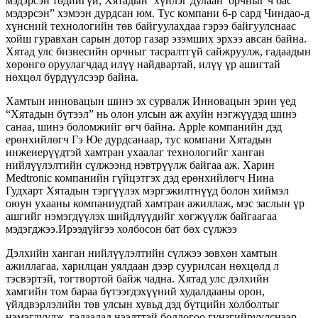
мэдэрсэн төдийгүй, Хятадын ‘хүнлэг дулаан’ орчныг ч бас
мэдэрсэн” хэмээн дурдсан юм. Тус компани 6-р сард Чиндао-д
хүнсний технологийн төв байгуулахдаа гэрээ байгуулснаас
хойш гуравхан сарын дотор газар эзэмших эрхээ авсан байна.
Хятад улс бизнесийн орчныг тасралтгүй сайжруулж, гадаадын
хөрөнгө оруулагчдад илүү найдвартай, илүү үр ашигтай
нөхцөл бүрдүүлсээр байна.
Хамтын инновацын шинэ эх сурвалж Инновацын эрин үед
“Хятадын бүтээл” нь олон улсын аж ахуйн нэгжүүдэд шинэ
санаа, шинэ боломжийг өгч байна. Apple компанийн дэд
ерөнхийлөгч Гэ Юе дурдсанаар, тус компани Хятадын
инженерүүдтэй хамтран ухаалаг технологийг ханган
нийлүүлэлтийн сүлжээнд нэвтрүүлж байгаа аж. Харин
Medtronic компанийн гүйцэтгэх дэд ерөнхийлөгч Нина
Гудхарт Хятадын тэргүүлэх мэргэжилтнүүд болон хиймэл
оюун ухааны компаниудтай хамтран ажиллаж, мэс заслын үр
ашгийг нэмэгдүүлэх шийдлүүдийг хөгжүүлж байгаагаа
мэдэгджээ.Ирээдүйгээ холбосон бат бөх сүлжээ
Дэлхийн ханган нийлүүлэлтийн сүлжээ зөвхөн хамтын
ажиллагаа, харилцан уялдаан дээр суурилсан нөхцөлд л
тэсвэртэй, тогтвортой байж чадна. Хятад улс дэлхийн
хамгийн том бараа бүтээгдэхүүний худалдааны орон,
үйлдвэрлэлийн төв улсын хувьд дэд бүтцийн холболтыг
нэмэгдүүлж, гадаадад нээлттэй бодлогоо гүнзгийрүүлснээр