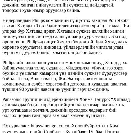
дэлхийн ханган нийлүүлэлтийн сүлжээнд найдвартай,
тодорхой хувь нэмэр оруулсаар байна.
Нидерландын Philips компанийн гүйцэтгэх захирал Рой Якобс
саяхан Хятадын Төв Радио телевизэд өгсөн ярилцлагадаа: “Би
улирал бүр Хятадад ирдэг. Хятадын сүлжээ дэлхийн ханган
нийлүүлэлтийн системд салшгүй байр суурь эзэлдэг. Экспод
оролцох нь Philips-д онцгой ач холбогдолтой. Бид Хятад дахь
хөрөнгө оруулалтаа инновац, үйлдвэрлэлийн чиглэлд улам
бүр нэмэгдүүлэх болно” хэмээн онцолсон байна.
Philips-ийн адил олон улсын томоохон компаниуд Хятад дахь
байршуулалтаа тэлж, судалгаа, үйлдвэрлэл, үйлчилгээ зэрэг
бүхий л үе шатыг хамарсан үнэ цэнийн сүлжээг бүрдүүлсээр
байна. Тесла, Вольксваген, Жи-Эм зэрэг автомашины
компаниудын сэлбэг хэрэгслийн дотоодын худалдан авалтын
түвшин 90 хувийг давсан нь үүнийг гэрчилж байна.
Panasonic группийн дэд ерөнхийлөгч Хонма Тэцүро: “Хятадад
ажиллахдаа бодит хөрсөнд нийцсэн хандлагаар ажиллах нь
урт хугацааны хөгжил, дэлхийн өрсөлдөх чадварыг бий
болгох цорын ганц арга зам юм” хэмээн дүгнэжээ.
Эх сурвалж：https://mongol.cri.cn, Хөлөнбуйр хотын Хам
зуучлуурын төвийн Содбилэг, Бүрэнбаяр, Гялбаа, Цэнгэл,