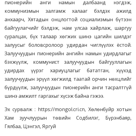
пионерийн анги намын далбаанд нэгдэж,
коммунизмын залгамж халааг бэлдэх ажилд
анхаарч, Хятадын онцлогтой социализмын бүтээн
байгуулагчийг бэлдэж, нам улсаа хайрлаж, шаргуу
суралцах, бүх талаар хөгжих шинэ цагийн шилдэг
залуусыг боловсролоор удирдан чиглүүлэх ёстой.
Залуучуудын пионерийн ангийн намын удирдлагыг
бэхжүүлж, коммунист залуучуудын байгууллагын
удирдах үүрэг хариуцлагыг бататган, хүүхэд
залуучуудын эрүүл хөгжилд таатай орчин нөхцлийг
бүрдүүлж, залуучуудын пионерийн анги тасралтгүй
шинэ амжилт гаргахыг хүсэж байна гэжээ.
Эх сурвалж : https://mongol.cri.cn, Хөлөнбуйр хотын
Хам зуучлуурын төвийн Содбилэг, Бүрэнбаяр,
Гялбаа, Цэнгэл, Яргуй