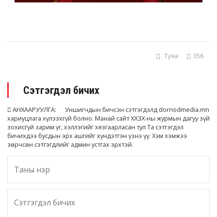
Туяа
356
Сэтгэгдэл бичих
АНХААРУУЛГА: Уншигчдын бичсэн сэтгэгдэлд dornodmedia.mn
хариуцлага хүлээхгүй болно. Манай сайт ХХЗХ-ны журмын дагуу зүй
зохисгүй зарим үг, хэллэгийг хязгаарласан тул Та сэтгэгдэл
бичихдээ бусдын эрх ашгийг хүндэтгэн үзнэ үү. Хэм хэмжээ
зөрчсөн сэтгэгдлийг админ устгах эрхтэй.