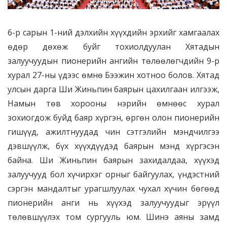
6-р сарын 1-ний дэлхийн хүүхдийн эрхийг хамгаалах
өдөр дөхөж буйг тохиолдуулан Хятадын
залуучуудын пионерийн ангийн төлөөлөгчдийн 9-р
хурал 27-ны үдээс өмнө Бээжин хотноо болов. Хятад
улсын дарга Ши Жиньпин баярын цахилгаан илгээж,
Намын төв хорооны нэрийн өмнөөс хурал
зохиогдож буйд баяр хүргэн, өргөн олон пионерийн
гишүүд, ажилтнуудад чин сэтгэлийн мэндчилгээ
дэвшүүлж, бүх хүүхдүүдэд баярын мэнд хүргэсэн
байна. Ши Жиньпин баярын захидалдаа, хүүхэд
залуучууд бол хүчирхэг орныг байгуулах, үндэстний
сэргэн мандалтыг урагшлуулах чухал хүчин бөгөөд
пионерийн анги нь хүүхэд залуучуудыг эрүүл
төлөвшүүлэх том сургууль юм. Шинэ аяны замд