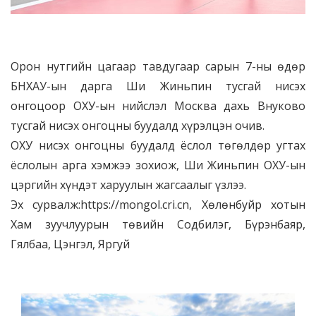
Орон нутгийн цагаар тавдугаар сарын 7-ны өдөр
БНХАУ-ын дарга Ши Жиньпин тусгай нисэх
онгоцоор ОХУ-ын нийслэл Москва дахь Внуково
тусгай нисэх онгоцны буудалд хүрэлцэн очив.
ОХУ нисэх онгоцны буудалд ёслол төгөлдөр угтах
ёслолын арга хэмжээ зохиож, Ши Жиньпин ОХУ-ын
цэргийн хүндэт харуулын жагсаалыг үзлээ.
Эх сурвалж:https://mongol.cri.cn, Хөлөнбуйр хотын
Хам зуучлуурын төвийн Содбилэг, Бүрэнбаяр,
Гялбаа, Цэнгэл, Яргуй