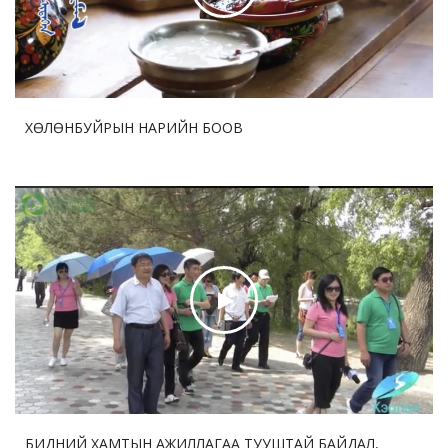
2026-07-29 12:53:33
75
Ши Жиньпин Словакийн Ерөнхийлөгчтэй хэлэлцээр
хийв
ХӨЛӨНБУЙРЫН НАРИЙН БООВ
БИДНИЙ ХАМТЫН АЖИЛЛАГАА ТУУШТАЙ БАЙДАЛ,