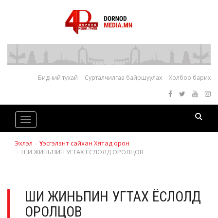
Бидний тухай
Сурталчилгаа байршуулах
Холбоо барих
Toggle
navigation
Эхлэл
Үзэсгэлэнт сайхан Хятад орон
ШИ ЖИНЬПИН УГТАХ ЁСЛОЛД ОРОЛЦОВ
ШИ ЖИНЬПИН УГТАХ ЁСЛОЛД
ОРОЛЦОВ