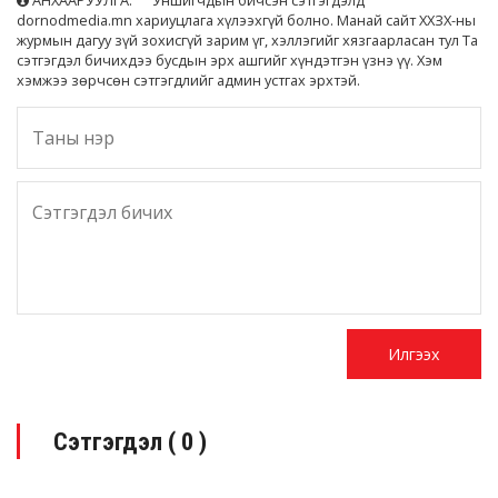
dornodmedia.mn хариуцлага хүлээхгүй болно. Манай сайт ХХЗХ-ны
журмын дагуу зүй зохисгүй зарим үг, хэллэгийг хязгаарласан тул Та
сэтгэгдэл бичихдээ бусдын эрх ашгийг хүндэтгэн үзнэ үү. Хэм
хэмжээ зөрчсөн сэтгэгдлийг админ устгах эрхтэй.
Сэтгэгдэл (
0
)