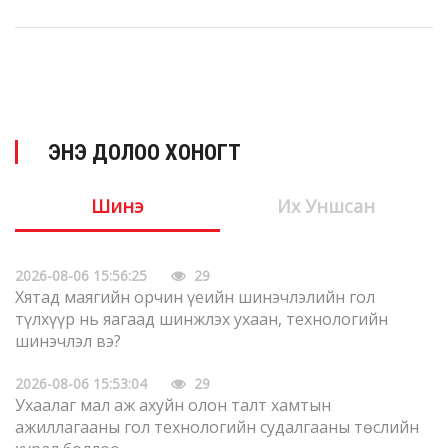
ЭНЭ ДОЛОО ХОНОГТ
Шинэ
Их Уншсан
2026-08-06 15:56:25
29
Хятад маягийн орчин үеийн шинэчлэлийн гол
түлхүүр нь яагаад шинжлэх ухаан, технологийн
шинэчлэл вэ?
2026-08-06 15:53:04
29
Ухаалаг мал аж ахуйн олон талт хамтын
ажиллагааны гол технологийн судалгааны төслийн