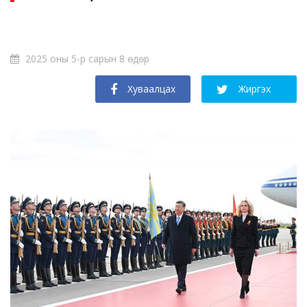
2025 оны 5-р сарын 8 өдөр
Хуваалцах
Жиргэх