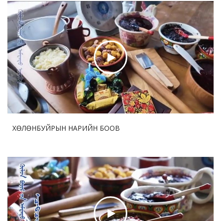
хамгаалах болон цэргийн шинэчлэлийг өндөр
чанартай урагшлуулна
2026-08-03 18:13:14
52
Өвөр Монголын Тариалангийн их сургууль манай
Хятад улсын “Нэг бүс нэг зам” төслөөр гадаадад 3
Шинжлэх үхаан техник мэргэжлийн жижиг хүрээлэн
байгуулав
2026-07-30 17:47:28
60
Дөрөө жийж урагшилсан “ Шинэхэн хундагат ” хөл
бөмбөгийн тэмцээний дөчин жилийн аян
ХӨЛӨНБУЙРЫН НАРИЙН БООВ
2026-07-30 17:45:35
64
ДНБ-ий нэгжид ногдох нүүрстөрөгчийн давхар
ислийн ялгаруулалт 17%-иар бууруулна
2026-07-29 12:57:05
74
Бо Бао Жүгийн Соёл урлагийн хүрээлэнгийн нээлт
боллоо