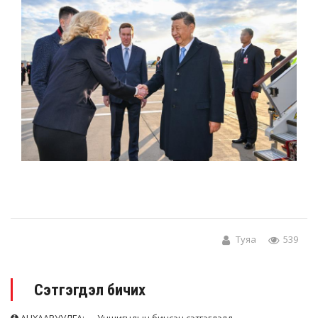
Туяа
539
Сэтгэгдэл бичих
АНХААРУУЛГА: Уншигчдын бичсэн сэтгэгдэлд