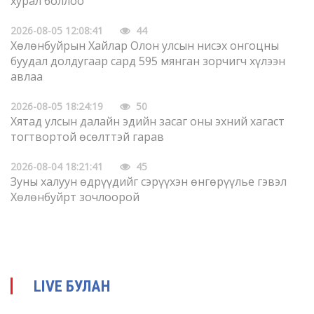
хурал боллоо
2026-08-05 12:08:41
44
Хөлөнбуйрын Хайлар Олон улсын нисэх онгоцны
буудал долдугаар сард 595 мянган зорчигч хүлээн
авлаа
2026-08-05 18:24:19
50
Хятад улсын далайн эдийн засаг оны эхний хагаст
тогтвортой өсөлттэй гарав
2026-08-04 18:21:41
45
Зуны халуун өдрүүдийг сэрүүхэн өнгөрүүлье гэвэл
Хөлөнбуйрт зочлоорой
2026-08-04 18:17:53
47
Олон улсын хэвлэлүүд Хятадын хиймэл оюуны
нээлттэй эхийн хөгжлийн чиглэлийг анхаарч байна
LIVE БУЛАН
2026-08-03 18:15:56
48
Улс төрийн удирдамжийг бэхжүүлж, батлан