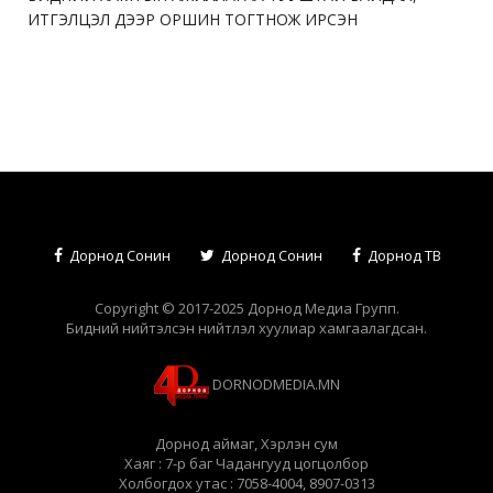
ИТГЭЛЦЭЛ ДЭЭР ОРШИН ТОГТНОЖ ИРСЭН
Дорнод Сонин
Дорнод Сонин
Дорнод ТВ
Copyright © 2017-2025 Дорнод Медиа Групп.
Бидний нийтэлсэн нийтлэл хуулиар хамгаалагдсан.
DORNODMEDIA.MN
Дорнод аймаг, Хэрлэн сум
Хаяг : 7-р баг Чадангууд цогцолбор
Холбогдох утас : 7058-4004, 8907-0313