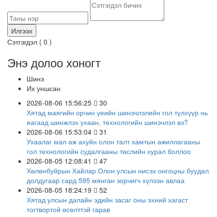
Сэтгэгдэл (
0
)
Энэ долоо хоногт
Шинэ
Их уншсан
2026-08-06 15:56:25
30
Хятад маягийн орчин үеийн шинэчлэлийн гол түлхүүр нь
яагаад шинжлэх ухаан, технологийн шинэчлэл вэ?
2026-08-06 15:53:04
31
Ухаалаг мал аж ахуйн олон талт хамтын ажиллагааны
гол технологийн судалгааны төслийн хурал боллоо
2026-08-05 12:08:41
47
Хөлөнбуйрын Хайлар Олон улсын нисэх онгоцны буудал
долдугаар сард 595 мянган зорчигч хүлээн авлаа
2026-08-05 18:24:19
52
Хятад улсын далайн эдийн засаг оны эхний хагаст
тогтвортой өсөлттэй гарав