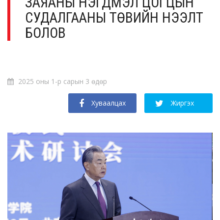
ЗАЯАНЫ НЭГДМЭЛ ЦОГЦЫН
СУДАЛГААНЫ ТӨВИЙН НЭЭЛТ
БОЛОВ
2025 оны 1-р сарын 3 өдөр
Хуваалцах
Жиргэх