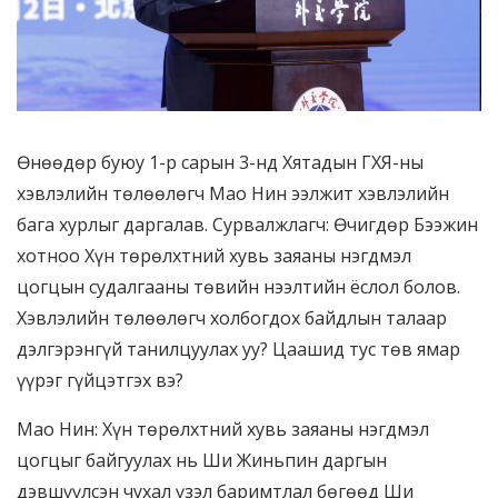
Өнөөдөр буюу 1-р сарын 3-нд Хятадын ГХЯ-ны
хэвлэлийн төлөөлөгч Мао Нин ээлжит хэвлэлийн
бага хурлыг даргалав. Сурвалжлагч: Өчигдөр Бээжин
хотноо Хүн төрөлхтний хувь заяаны нэгдмэл
цогцын судалгааны төвийн нээлтийн ёслол болов.
Хэвлэлийн төлөөлөгч холбогдох байдлын талаар
дэлгэрэнгүй танилцуулах уу? Цаашид тус төв ямар
үүрэг гүйцэтгэх вэ?
Мао Нин: Хүн төрөлхтний хувь заяаны нэгдмэл
цогцыг байгуулах нь Ши Жиньпин даргын
дэвшүүлсэн чухал үзэл баримтлал бөгөөд Ши