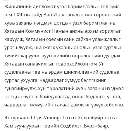
Жиньпиний дипломат үзэл баримтлалын гол зүйл
юм. ГХЯ-ны сайд Ван И хэлсэнчлэн хүн төрөлхтний
хувь заяаны нэгдмэл цогцын үзэл баримтлал нь
Хятадын Коммунист Намын анхны эрхэм зорилгыг
харуулж, Хятадын соёлын сайн сайхан уламжлалыг
урагшлуулж, шинжлэх ухааны онолын үзэл суртлын
хүчийг харуулж, зуун жилийн өөрчлөлтийн дундах
Хятадын санаачилгыг тодорхойлсон юм. Уг
судалгааны төв нь эрдэм шинжилгээний судалгаа,
суртал ухуулга, чадварлаг хүмүүс бэлтгэхийг
гүнзгийрүүлж, хүн төрөлхтний хувь заяаны нэгдмэл
цогцын бүтээн байгуулалтад онол, бодлого, үг хэл,
чадварлаг хүмүүсийн талаас дэмжлэг үзүүлэх болно.
Эх сурвалж:https://mongol.cri.cn, Хөлөнбуйр хотын
Хам зуучлуурын төвийн Содбилэг, Бүрэнбаяр,