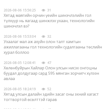
2026-08-06 15:56:25
31
Хятад маягийн орчин үеийн шинэчлэлийн гол
түлхүүр нь яагаад шинжлэх ухаан, технологийн
шинэчлэл вэ?
2026-08-06 15:53:04
32
Ухаалаг мал аж ахуйн олон талт хамтын
ажиллагааны гол технологийн судалгааны төслийн
хурал боллоо
2026-08-05 12:08:41
47
Хөлөнбуйрын Хайлар Олон улсын нисэх онгоцны
буудал долдугаар сард 595 мянган зорчигч хүлээн
авлаа
2026-08-05 18:24:19
52
Хятад улсын далайн эдийн засаг оны эхний хагаст
тогтвортой өсөлттэй гарав