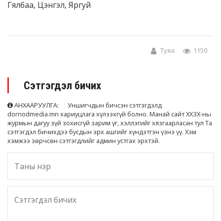
Гялбаа, Цэнгэл, Яргуй
Туяа
1150
Сэтгэгдэл бичих
АНХААРУУЛГА: Уншигчдын бичсэн сэтгэгдэлд
dornodmedia.mn хариуцлага хүлээхгүй болно. Манай сайт ХХЗХ-ны
журмын дагуу зүй зохисгүй зарим үг, хэллэгийг хязгаарласан тул Та
сэтгэгдэл бичихдээ бусдын эрх ашгийг хүндэтгэн үзнэ үү. Хэм
хэмжээ зөрчсөн сэтгэгдлийг админ устгах эрхтэй.