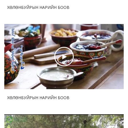
бөмбөгийн тэмцээний дөчин жилийн аян
ХӨЛӨНБУЙРЫН НАРИЙН БООВ
2026-07-30 17:45:35
69
ДНБ-ий нэгжид ногдох нүүрстөрөгчийн давхар
ислийн ялгаруулалт 17%-иар бууруулна
2026-07-29 12:57:05
76
Бо Бао Жүгийн Соёл урлагийн хүрээлэнгийн нээлт
боллоо
2026-07-29 12:53:33
76
Ши Жиньпин Словакийн Ерөнхийлөгчтэй хэлэлцээр
хийв
ХӨЛӨНБУЙРЫН НАРИЙН БООВ