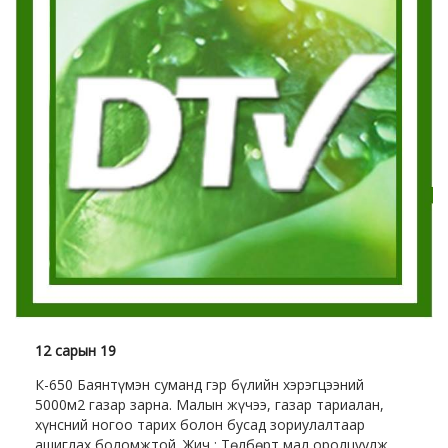
12 сарын 19
К-650 Баянтүмэн суманд гэр бүлийн хэрэгцээний
5000м2 газар зарна. Малын жүчээ, газар тариалан,
хүнсний ногоо тарих болон бусад зориулалтаар
ашиглах боломжтой. Жич : Төлбөрт мал оролцуулж