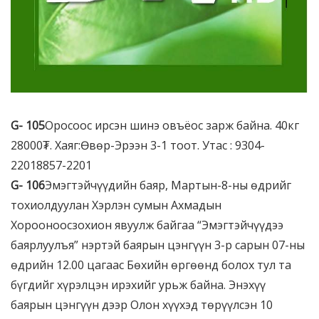
G-
1
05
Оросоос ирсэн шинэ овъёос зарж байна. 40кг
28000₮. Хаяг:Өвөр-Эрээн 3-1 тоот. Утас : 9304-
22018857-2201
G-
1
0
6
Эмэгтэйчүүдийн баяр, Мартын-8-ны өдрийг
тохиолдуулан Хэрлэн сумын Ахмадын
Хорооноосзохион явуулж байгаа “Эмэгтэйчүүдээ
баярлуулъя” нэртэй баярын цэнгүүн 3-р сарын 07-ны
өдрийн 12.00 цагаас Бөхийн өргөөнд болох тул та
бүгдийг хүрэлцэн ирэхийг урьж байна. Энэхүү
баярын цэнгүүн дээр Олон хүүхэд төрүүлсэн 10