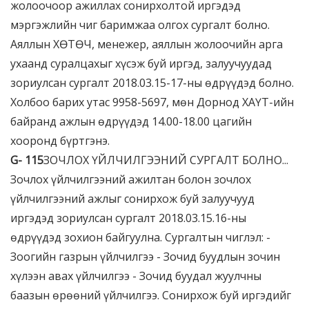
жолоочоор ажиллах сонирхолтой иргэдэд
мэргэжлийн чиг баримжаа олгох сургалт болно.
Аяллын ХӨТӨЧ, мeнeжeр, аяллын жолоочийн арга
ухаанд суралцахыг хүсэж буй иргэд, залуучуудад
зориулсан сургалт 2018.03.15-17-ны өдрүүдэд болно.
Холбоо барих утас 9958-5697, мөн Дорнод ХАҮТ-ийн
байранд ажлын өдрүүдэд 14.00-18.00 цагийн
хооронд бүртгэнэ.
G-
115
ЗОЧЛОХ ҮЙЛЧИЛГЭЭНИЙ СУРГАЛТ БОЛНО...
Зочлох үйлчилгээний ажилтан болон зочлох
үйлчилгээний ажлыг сонирхож буй залуучууд
иргэдэд зориулсан сургалт 2018.03.15.16-ны
өдрүүдэд зохион байгуулна. Сургалтын чиглэл: -
Зоогийн газрын үйлчилгээ - Зочид буудлын зочин
хүлээн авах үйлчилгээ - Зочид буудал жуулчны
баазын өрөөний үйлчилгээ. Сонирхож буй иргэдийг