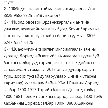
групп •
G-
110
Өндөр цалинтай малчин ажилд авна. Утас:
8825-9582 8825-6518 /5 хоног/
G-
111
Болд овогтой Эрдэнэжаргалын ангийн
үнэмлэх, ахлагчийн үнэмлэх бусад бичиг баримтыг
гээсэн тул олсон хүн холбоо барина уу Утас: 8676-
6247, 9331-0126
G-
112
Санхүүгийн хэрэглэгчийг хамгаалах аян”-ы
хүрээнд Дорнод аймагт үйл ажиллагаа явуулж буй
банкны салбарууд харилцагч, хэрэглэгчдийнхээ
санал, хүсэлт, гомдлыг 2018 оны 3 дугаар сарын
турш доорх тусгай дугааруудаар (Энгийн утасны
тарифаар) хүлээн авч байна. ХААН Банкны Дорнод
салбар 1800-1917 Төрийн банкны Дорнод салбар
1800-1881 Голомт банкны Дорнод салбар 1800-1646
Хасбанкны Дорнод салбар 1800-1888 ХХБанкны