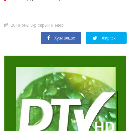
2018 оны 3-р сарын 6 өдөр
Хуваалцах
Жиргэх