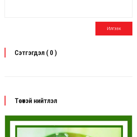
Сэтгэгдэл (
0
)
Төсөөтэй нийтлэл