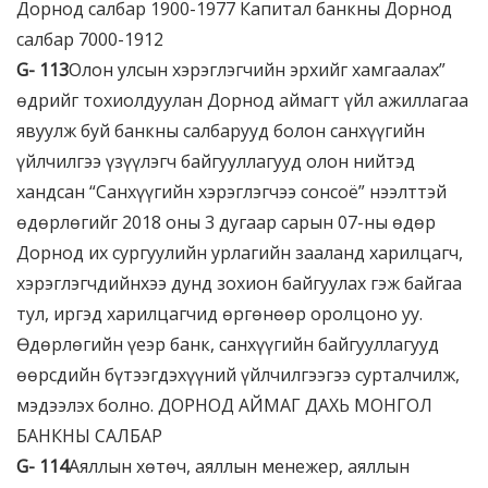
Дорнод салбар 1900-1977 Капитал банкны Дорнод
салбар 7000-1912
G-
113
Олон улсын хэрэглэгчийн эрхийг хамгаалах”
өдрийг тохиолдуулан Дорнод аймагт үйл ажиллагаа
явуулж буй банкны салбарууд болон санхүүгийн
үйлчилгээ үзүүлэгч байгууллагууд олон нийтэд
хандсан “Санхүүгийн хэрэглэгчээ сонсоё” нээлттэй
өдөрлөгийг 2018 оны 3 дугаар сарын 07-ны өдөр
Дорнод их сургуулийн урлагийн зааланд харилцагч,
хэрэглэгчдийнхээ дунд зохион байгуулах гэж байгаа
тул, иргэд харилцагчид өргөнөөр оролцоно уу.
Өдөрлөгийн үеэр банк, санхүүгийн байгууллагууд
өөрсдийн бүтээгдэхүүний үйлчилгээгээ сурталчилж,
мэдээлэх болно. ДОРНОД АЙМАГ ДАХЬ МОНГОЛ
БАНКНЫ САЛБАР
G-
114
Аяллын хөтөч, аяллын мeнeжeр, аяллын