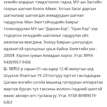
ээжийн алдарыг тэмдэглэхээс гадна, МУ-ын Засгийн
газрын шагнал болон Аймаг, Хотын Засаг даргын
шагналаар шагнагдах ахмадуудын шагнал
гардуулна. Мөн Эмэгтэйчүүдийн баярыг
тохиолдуулан МУ-ын “Дархан бэр”, “Уран бэр”-ээр
тодорсон эхчүүдийн шагналыг гардуулах үйл
ажиллагаа явагдана. Энэхүү баярын цэнгүүндээ
идэвхитэй оролцохыг урьж байна. Билетийн үнэ :
2000₮. Хэрлэн сумын Ахмадын хороо. Утас: 8994-
94369957-9436
G-
1
0
7
03-р сарын 01-ны өдөр 12.40 минутын үед
Шүүхээс Ялалтын 19-23тоотруу хүртэл таксидахдаа
Цагаан өнгийн corolla машинд гагнуурын аппаратаа
мартаж буусан тул таксины жолооч /нүдний шилтэй
өвөө/ авчирч өгч туслана уу. Утас :9158-86989019-
6363