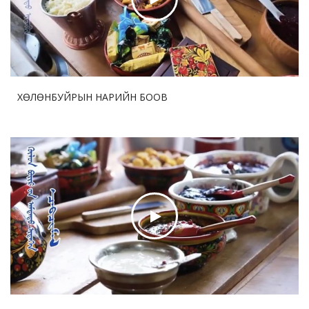
Шинжлэх үхаан техник мэргэжлийн жижиг хүрээлэн
байгуулав
2026-07-30 17:47:28
68
Дөрөө жийж урагшилсан “ Шинэхэн хундагат ” хөл
бөмбөгийн тэмцээний дөчин жилийн аян
ХӨЛӨНБУЙРЫН НАРИЙН БООВ
2026-07-30 17:45:35
70
ДНБ-ий нэгжид ногдох нүүрстөрөгчийн давхар
ислийн ялгаруулалт 17%-иар бууруулна
2026-07-29 12:57:05
76
Бо Бао Жүгийн Соёл урлагийн хүрээлэнгийн нээлт
боллоо
2026-07-29 12:53:33
77
Ши Жиньпин Словакийн Ерөнхийлөгчтэй хэлэлцээр
хийв