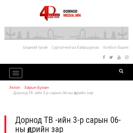
Бидний тухай
Сурталчилгаа байршуулах
Холбоо барих
Toggle
navigation
Эхлэл
Зарын Булан
Дорнод ТВ -ийн 3-р сарын 06-ны өдрийн зар
Дорнод ТВ -ийн 3-р сарын 06-
ны өдрийн зар