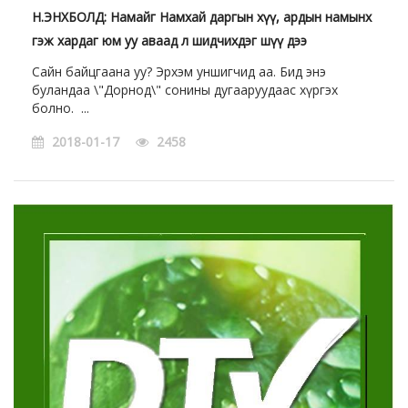
Н.ЭНХБОЛД: Намайг Намхай даргын хүү, ардын намынх
гэж хардаг юм уу аваад л шидчихдэг шүү дээ
Сайн байцгаана уу? Эрхэм уншигчид аа. Бид энэ
буландаа \"Дорнод\" сонины дугааруудаас хүргэх
болно. ...
2018-01-17
2458