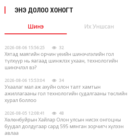
ЭНЭ ДОЛОО ХОНОГТ
Шинэ
Их Уншсан
2026-08-06 15:56:25
32
Хятад маягийн орчин үеийн шинэчлэлийн гол
түлхүүр нь яагаад шинжлэх ухаан, технологийн
шинэчлэл вэ?
2026-08-06 15:53:04
34
Ухаалаг мал аж ахуйн олон талт хамтын
ажиллагааны гол технологийн судалгааны төслийн
хурал боллоо
2026-08-05 12:08:41
48
Хөлөнбуйрын Хайлар Олон улсын нисэх онгоцны
буудал долдугаар сард 595 мянган зорчигч хүлээн
авлаа