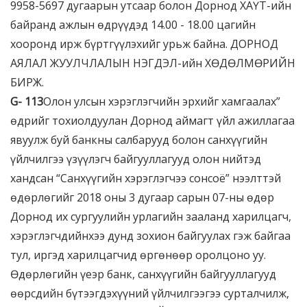
9958-5697 дугаарын утсаар болон Дорнод ХАҮТ-ийн
байранд ажлын өдрүүдэд 14.00 - 18.00 цагийн
хооронд ирж бүртгүүлэхийг урьж байна. ДОРНОД
АЯЛАЛ ЖУУЛЧЛАЛЫН НЭГДЭЛ-ийн ХӨДӨЛМӨРИЙН
БИРЖ.
G-
113
Олон улсын хэрэглэгчийн эрхийг хамгаалах”
өдрийг тохиолдуулан Дорнод аймагт үйл ажиллагаа
явуулж буй банкны салбарууд болон санхүүгийн
үйлчилгээ үзүүлэгч байгууллагууд олон нийтэд
хандсан “Санхүүгийн хэрэглэгчээ сонсоё” нээлттэй
өдөрлөгийг 2018 оны 3 дугаар сарын 07-ны өдөр
Дорнод их сургуулийн урлагийн зааланд харилцагч,
хэрэглэгчдийнхээ дунд зохион байгуулах гэж байгаа
тул, иргэд харилцагчид өргөнөөр оролцоно уу.
Өдөрлөгийн үеэр банк, санхүүгийн байгууллагууд
өөрсдийн бүтээгдэхүүний үйлчилгээгээ сурталчилж,