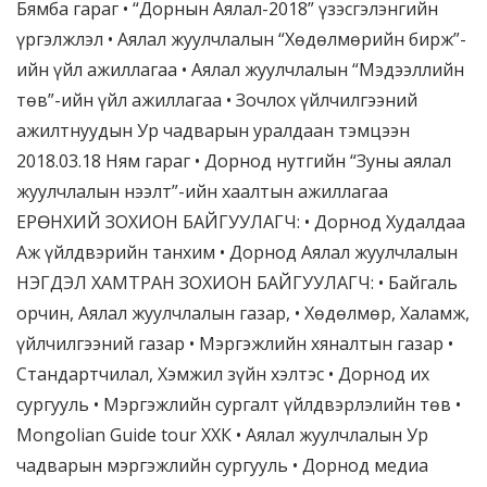
Бямба гараг • “Дорнын Аялал-2018” үзэсгэлэнгийн
үргэлжлэл • Аялал жуулчлалын “Хөдөлмөрийн бирж”-
ийн үйл ажиллагаа • Аялал жуулчлалын “Мэдээллийн
төв”-ийн үйл ажиллагаа • Зочлох үйлчилгээний
ажилтнуудын Ур чадварын уралдаан тэмцээн
2018.03.18 Ням гараг • Дорнод нутгийн “Зуны аялал
жуулчлалын нээлт”-ийн хаалтын ажиллагаа
ЕРӨНХИЙ ЗОХИОН БАЙГУУЛАГЧ: • Дорнод Худалдаа
Аж үйлдвэрийн танхим • Дорнод Аялал жуулчлалын
НЭГДЭЛ ХАМТРАН ЗОХИОН БАЙГУУЛАГЧ: • Байгаль
орчин, Аялал жуулчлалын газар, • Хөдөлмөр, Халамж,
үйлчилгээний газар • Мэргэжлийн хяналтын газар •
Стандартчилал, Хэмжил зүйн хэлтэс • Дорнод их
сургууль • Мэргэжлийн сургалт үйлдвэрлэлийн төв •
Mongolian Guide tour ХХК • Аялал жуулчлалын Ур
чадварын мэргэжлийн сургууль • Дорнод медиа