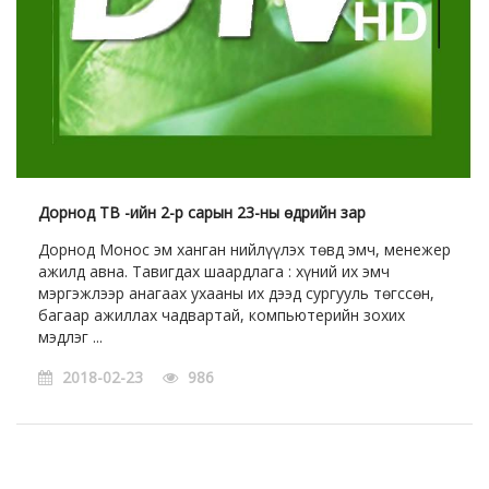
Дорнод ТВ -ийн 2-р сарын 23-ны өдрийн зар
Дорнод Монос эм ханган нийлүүлэх төвд эмч, менежер
ажилд авна. Тавигдах шаардлага : хүний их эмч
мэргэжлээр анагаах ухааны их дээд сургууль төгссөн,
багаар ажиллах чадвартай, компьютерийн зохих
мэдлэг ...
2018-02-23
986