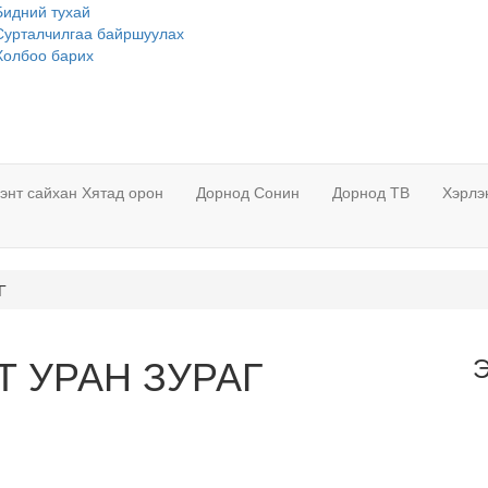
Бидний тухай
Сурталчилгаа байршуулах
Холбоо барих
лэнт сайхан Хятад орон
Дорнод Сонин
Дорнод ТВ
Хэрлэ
Г
 УРАН ЗУРАГ
Э