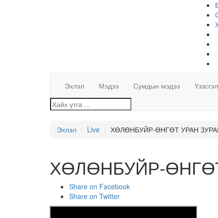
Эхлэл
Мэдээ
Сумдын мэдээ
Үзэсгэ
Эхлэл
Live
ХӨЛӨНБУЙР-ӨНГӨТ УРАН ЗУРА
ХӨЛӨНБУЙР-ӨНГӨТ
Share on Facebook
Share on Twitter