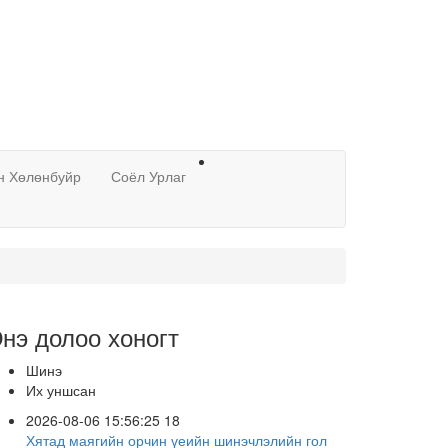
н Хөлөнбуйр
Соёл Урлаг
нэ долоо хоногт
Шинэ
Их уншсан
2026-08-06 15:56:25
18
Хятад маягийн орчин үеийн шинэчлэлийн гол