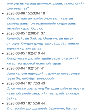
түлхүүр нь яагаад шинжлэх ухаан, технологийн
шинэчлэл вэ?
2026-08-06 15:53:04
18
Ухаалаг мал аж ахуйн олон талт хамтын
ажиллагааны гол технологийн судалгааны
төслийн хурал боллоо
2026-08-05 12:08:41
37
Хөлөнбуйрын Хайлар Олон улсын нисэх
онгоцны буудал долдугаар сард 595 мянган
зорчигч хүлээн авлаа
2026-08-05 18:24:19
44
Хятад улсын далайн эдийн засаг оны эхний
хагаст тогтвортой өсөлттэй гарав
2026-08-04 18:21:41
41
Зуны халуун өдрүүдийг сэрүүхэн өнгөрүүлье
гэвэл Хөлөнбуйрт зочлоорой
2026-08-04 18:17:53
43
Олон улсын хэвлэлүүд Хятадын хиймэл оюуны
нээлттэй эхийн хөгжлийн чиглэлийг анхаарч
байна
2026-08-03 18:15:56
44
Улс төрийн удирдамжийг бэхжүүлж, батлан