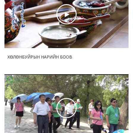
Бо Бао Жүгийн Соёл урлагийн хүрээлэнгийн нээлт
боллоо
2026-07-29 12:53:33
76
Ши Жиньпин Словакийн Ерөнхийлөгчтэй хэлэлцээр
хийв
ХӨЛӨНБУЙРЫН НАРИЙН БООВ