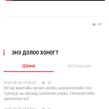
387
ЭНЭ ДОЛОО ХОНОГТ
Шинэ
Их Уншсан
2026-08-06 15:56:25
30
Хятад маягийн орчин үеийн шинэчлэлийн гол
түлхүүр нь яагаад шинжлэх ухаан, технологийн
шинэчлэл вэ?
2026-08-06 15:53:04
31