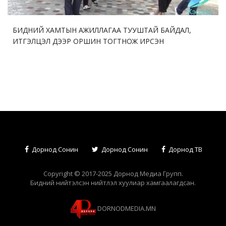
БИДНИЙ ХАМТЫН АЖИЛЛАГАА ТУУШТАЙ БАЙДАЛ,
ИТГЭЛЦЭЛ ДЭЭР ОРШИН ТОГТНОЖ ИРСЭН
Дорнод Сонин
Дорнод Сонин
Дорнод ТВ
Copyright © 2017-2025 Дорнод Медиа Групп.
Бидний нийтэлсэн нийтлэл хуулиар хамгаалагдсан.
DORNODMEDIA.MN