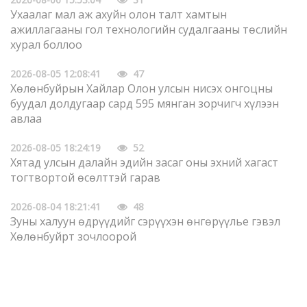
Ухаалаг мал аж ахуйн олон талт хамтын
ажиллагааны гол технологийн судалгааны төслийн
хурал боллоо
2026-08-05 12:08:41
47
Хөлөнбуйрын Хайлар Олон улсын нисэх онгоцны
буудал долдугаар сард 595 мянган зорчигч хүлээн
авлаа
2026-08-05 18:24:19
52
Хятад улсын далайн эдийн засаг оны эхний хагаст
тогтвортой өсөлттэй гарав
2026-08-04 18:21:41
48
Зуны халуун өдрүүдийг сэрүүхэн өнгөрүүлье гэвэл
Хөлөнбуйрт зочлоорой
2026-08-04 18:17:53
49
Олон улсын хэвлэлүүд Хятадын хиймэл оюуны
нээлттэй эхийн хөгжлийн чиглэлийг анхаарч байна